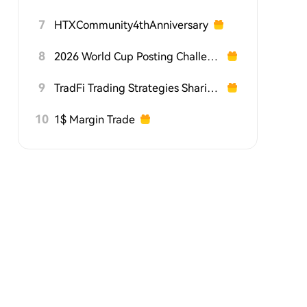
7
HTXCommunity4thAnniversary
8
2026 World Cup Posting Challenge on HTX Square
9
TradFi Trading Strategies Sharing Challenge
10
1$ Margin Trade