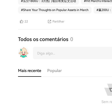
#
瓜分1800U：3月热门项目有奖征文活动
#
Hit March's Intera
#
Share Your Thoughts on Popular Assets in March
#
赢200U
22
Partilhar
Todos os comentários
0
Mais recente
Popular
Sem re