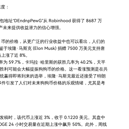
态度：
址“DEndnpPewG”从 Robinhood 获得了 8687 万
该资产未来提供收益潜力的信心增强。
e 币的价格，从更广泛的行业收益中也可以看出，人们的
埃隆·马斯克 (Elon Musk) 捐赠 7500 万美元支持唐
价格上涨了近 8%。
率为 59.7%，卡玛拉·哈里斯的获胜几率为 40.2%，天平
潜在胜利可能会大幅提振狗狗币的价格。这一看涨预测是在共
统赢得即将到来的选举，埃隆·马斯克最近还接受了特朗
上述事件引发了人们对未来狗狗币价格的乐观情绪，尤其是考
时，该代币上涨近 3%，收于 0.1220 美元。其盘中
 DOGE 24 小时交易量在近期上涨中飙升 50%。此外，周线