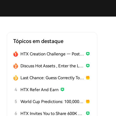
Tópicos em destaque
HTX Creation Challenge — Post and Win 1,500U
Discuss Hot Assets , Enter the Lucky Draw
Last Chance: Guess Correctly Today and Win More
4
HTX Refer And Earn
5
World Cup Predictions: 100,000 USDT Daily
6
HTX Invites You to Share 600K USDT in Gift Packs