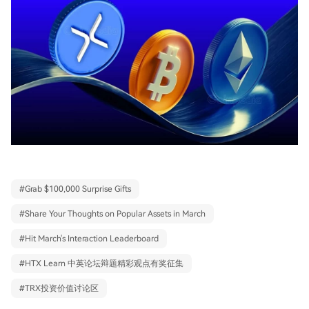
#
Grab $100,000 Surprise Gifts
#
Share Your Thoughts on Popular Assets in March
#
Hit March's Interaction Leaderboard
#
HTX Learn 中英论坛辩题精彩观点有奖征集
#
TRX投资价值讨论区