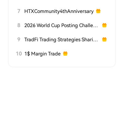
7
HTXCommunity4thAnniversary
8
2026 World Cup Posting Challenge on HTX Square
9
TradFi Trading Strategies Sharing Challenge
10
1$ Margin Trade