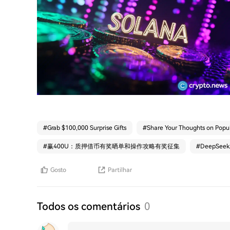
#
Grab $100,000 Surprise Gifts
#
Share Your Thoughts on Popul
#
赢400U：质押借币有奖晒单和操作攻略有奖征集
#
DeepSe
Gosto
Partilhar
Todos os comentários
0