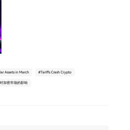
ar Assets in March
#
Tariffs Crash Crypto
ek对加密市场的影响