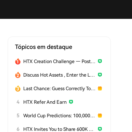
Tópicos em destaque
HTX Creation Challenge — Post and Win 1,500U
Discuss Hot Assets , Enter the Lucky Draw
Last Chance: Guess Correctly Today and Win More
4
HTX Refer And Earn
5
World Cup Predictions: 100,000 USDT Daily
6
HTX Invites You to Share 600K USDT in Gift Packs