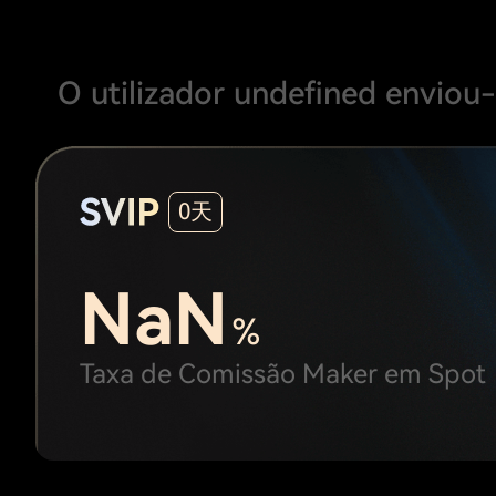
O utilizador undefined
enviou-
0天
NaN
%
Taxa de Comissão Maker em Spot