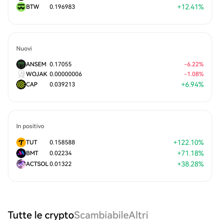
+
12.41
%
BTW
0.196983
Nuovi
ANSEM
0.17055
-
6.22
%
WOJAK
0.00000006
-
1.08
%
+
6.94
%
CAP
0.039213
In positivo
+
122.10
%
TUT
0.158588
+
71.18
%
BMT
0.02234
+
38.28
%
ACTSOL
0.01322
Tutte le crypto
Scambiabile
Altri