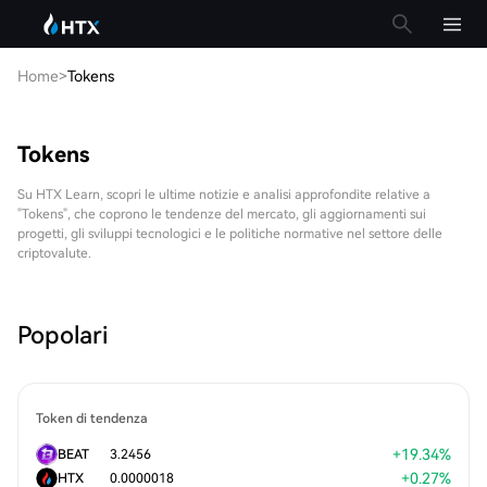
Home
>
Tokens
Tokens
Su HTX Learn, scopri le ultime notizie e analisi approfondite relative a
"Tokens", che coprono le tendenze del mercato, gli aggiornamenti sui
progetti, gli sviluppi tecnologici e le politiche normative nel settore delle
criptovalute.
Popolari
Token di tendenza
+
19.34
%
BEAT
3.2456
+
0.27
%
HTX
0.0000018