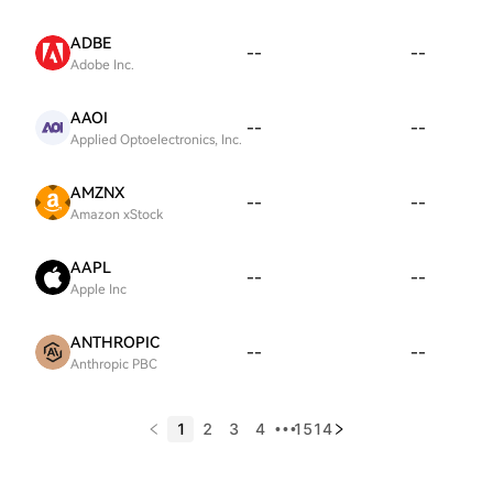
ADBE
--
--
Adobe Inc.
AAOI
--
--
Applied Optoelectronics, Inc.
AMZNX
--
--
Amazon xStock
AAPL
--
--
Apple Inc
ANTHROPIC
--
--
Anthropic PBC
1
2
3
4
1514
•••