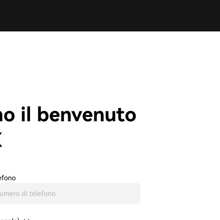
mo il benvenuto
X
efono