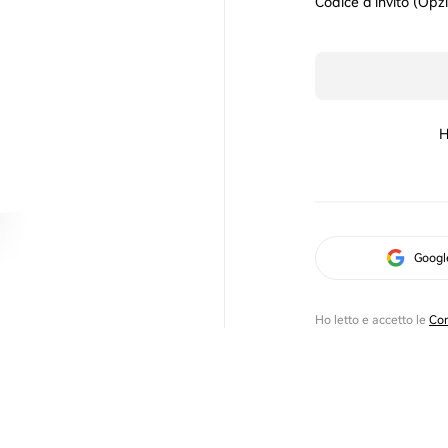
Codice d'invito (Opz
H
Googl
Ho letto e accetto le
Con