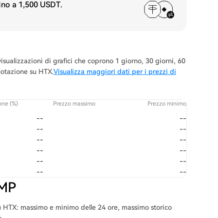
fino a
1,500 USDT
.
ualizzazioni di grafici che coprono 1 giorno, 30 giorni, 60
quotazione su HTX.
Visualizza maggiori dati per i prezzi di
one (%)
Prezzo massimo
Prezzo minimo
--
--
--
--
--
--
--
--
--
--
--
--
UMP
su HTX: massimo e minimo delle 24 ore, massimo storico