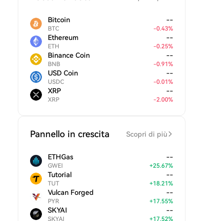
Bitcoin
--
BTC
-
0.43
%
Ethereum
--
ETH
-
0.25
%
Binance Coin
--
BNB
-
0.91
%
USD Coin
--
USDC
-
0.01
%
XRP
--
XRP
-
2.00
%
Pannello in crescita
Scopri di più
ETHGas
--
GWEI
+
25.67
%
Tutorial
--
TUT
+
18.21
%
Vulcan Forged
--
PYR
+
17.55
%
SKYAI
--
SKYAI
+
17.52
%