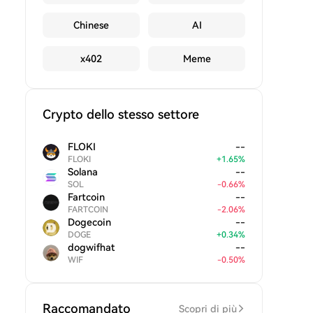
Chinese
AI
x402
Meme
Crypto dello stesso settore
FLOKI
--
FLOKI
+
1.65
%
Solana
--
SOL
-
0.66
%
Fartcoin
--
FARTCOIN
-
2.06
%
Dogecoin
--
DOGE
+
0.34
%
dogwifhat
--
WIF
-
0.50
%
Raccomandato
Scopri di più