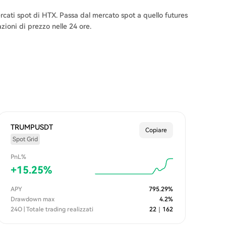
cati spot di HTX. Passa dal mercato spot a quello futures
azioni di prezzo nelle 24 ore.
TRUMPUSDT
Copiare
Spot Grid
PnL%
+
15.25
%
APY
795.29
%
Drawdown max
4.2
%
24O | Totale trading realizzati
22
｜
162