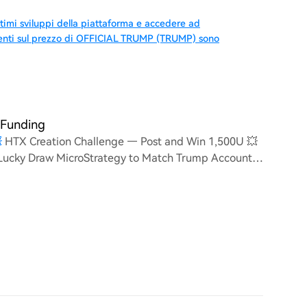
timi sviluppi della piattaforma e accedere ad
utenti sul prezzo di OFFICIAL TRUMP (TRUMP) sono
 Funding

HTX Creation Challenge — Post and Win 1,500U 💥
 Lucky Draw MicroStrategy to Match Trump Account
vest