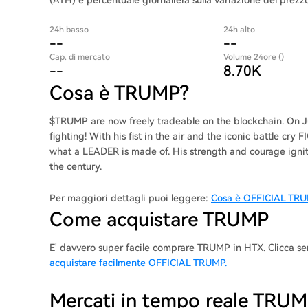
(ATH) e percentuale giornaliera sulla variazione del prezzo
24h basso
24h alto
--
--
Cap. di mercato
Volume 24ore ()
--
8.70K
Cosa è TRUMP?
$TRUMP are now freely tradeable on the blockchain. On 
fighting! With his fist in the air and the iconic battle c
what a LEADER is made of. His strength and courage ig
the century.
Per maggiori dettagli puoi leggere:
Cosa è OFFICIAL TR
Come acquistare TRUMP
E' davvero super facile comprare TRUMP in HTX. Clicca 
acquistare facilmente OFFICIAL TRUMP.
Mercati in tempo reale TRU