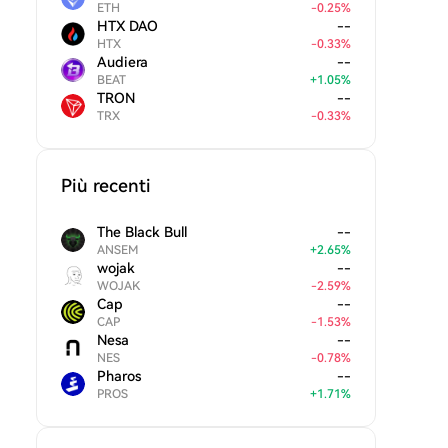
ETH
-
0.25
%
HTX DAO
--
HTX
-
0.33
%
Audiera
--
BEAT
+
1.05
%
TRON
--
TRX
-
0.33
%
Più recenti
The Black Bull
--
ANSEM
+
2.65
%
wojak
--
WOJAK
-
2.59
%
Cap
--
CAP
-
1.53
%
Nesa
--
NES
-
0.78
%
Pharos
--
PROS
+
1.71
%