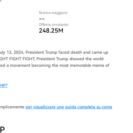
.
Storico maggiore
--
Offerta circolante
248.25M
July 13, 2024, President Trump faced death and came up
ry FIGHT FIGHT FIGHT, President Trump showed the world
nited a movement becoming the most memorable meme of
UMP?
semplicemente
per visualizzare una guida completa su come
MP