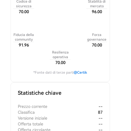
Codice di
Stabilità di
sicurezza
mercato
70.00
96.00
Fiducia della
Forza
community
governance
91.96
70.00
Resilienza
operativa
70.00
*Fonte dati di terze parti
@Certik
Statistiche chiave
Prezzo corrente
--
Classifica
87
Versione iniziale
--
Offerta totale
--
Offerta circolante
--