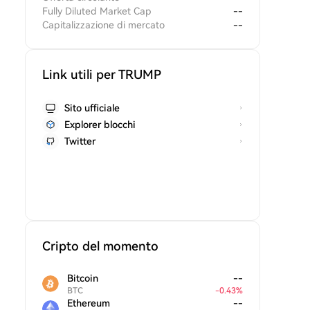
Fully Diluted Market Cap
--
Capitalizzazione di mercato
--
Link utili per TRUMP
Sito ufficiale
Explorer blocchi
Twitter
Cripto del momento
Bitcoin
--
BTC
-
0.43
%
Ethereum
--