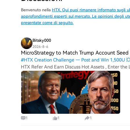
Benvenuto nella
HTX. Qui puoi rimanere informato sugli ul
approfondimenti esperti sul mercato. Le opinioni degli 
presentate come di seguito.
Bitsky000
2026-8-6
MicroStrategy to Match Trump Account Seed
#
HTX Creation Challenge — Post and Win 1,500U 
HTX Refer And Earn Discuss Hot Assets , Enter the
Seed Funding for ChildrenMicroStrategy joins the In
1
1
1