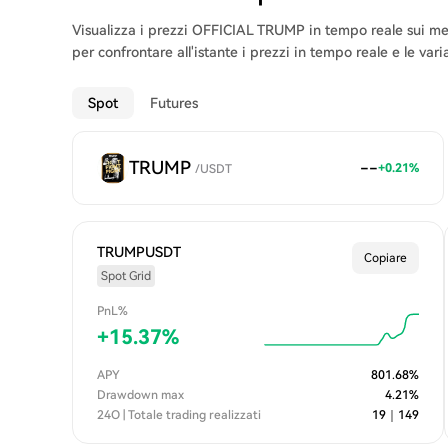
Visualizza i prezzi OFFICIAL TRUMP in tempo reale sui mer
per confrontare all'istante i prezzi in tempo reale e le vari
Spot
Futures
TRUMP
--
+
0.21
%
/
USDT
TRUMPUSDT
Copiare
Spot Grid
PnL%
+
15.37
%
APY
801.68
%
Drawdown max
4.21
%
24O | Totale trading realizzati
19
｜
149