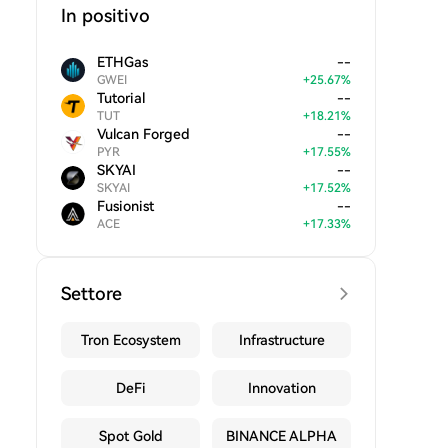
In positivo
ETHGas
--
GWEI
+
25.67
%
Tutorial
--
TUT
+
18.21
%
Vulcan Forged
--
PYR
+
17.55
%
SKYAI
--
SKYAI
+
17.52
%
Fusionist
--
ACE
+
17.33
%
Settore
Tron Ecosystem
Infrastructure
DeFi
Innovation
Spot Gold
BINANCE ALPHA