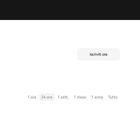
Iscriviti ora
1 ora
24 ore
1 sett.
1 mese
1 anno
Tutto