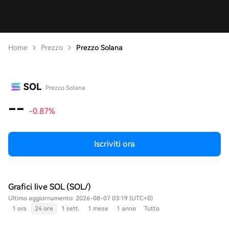
Home
Prezzo
Prezzo Solana
SOL
Prezzo Solana
--
-0.87%
Iscriviti ora
Grafici live SOL (SOL/)
Ultimo aggiornamento: 2026-08-07 03:19 (UTC+0)
1 ora
24 ore
1 sett.
1 mese
1 anno
Tutto