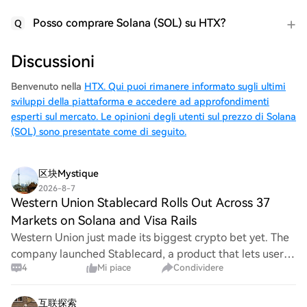
Posso comprare Solana (SOL) su HTX?
Q
Discussioni
Benvenuto nella
HTX. Qui puoi rimanere informato sugli ultimi
sviluppi della piattaforma e accedere ad approfondimenti
esperti sul mercato. Le opinioni degli utenti sul prezzo di Solana
(SOL) sono presentate come di seguito.
区块Mystique
2026-8-7
Western Union Stablecard Rolls Out Across 37
Markets on Solana and Visa Rails
Western Union just made its biggest crypto bet yet. The
company launched Stablecard, a product that lets users
4
Mi piace
Condividere
receive, hold,… Read the original on Western Union
Stablecard Rolls Out Across 37 Markets
互联探索