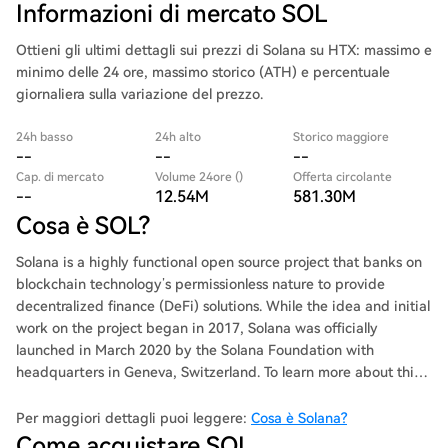
Informazioni di mercato SOL
Ottieni gli ultimi dettagli sui prezzi di Solana su HTX: massimo e
minimo delle 24 ore, massimo storico (ATH) e percentuale
giornaliera sulla variazione del prezzo.
24h basso
24h alto
Storico maggiore
--
--
--
Cap. di mercato
Volume 24ore ()
Offerta circolante
--
12.54M
581.30M
Cosa è SOL?
Solana is a highly functional open source project that banks on
blockchain technology’s permissionless nature to provide
decentralized finance (DeFi) solutions. While the idea and initial
work on the project began in 2017, Solana was officially
launched in March 2020 by the Solana Foundation with
headquarters in Geneva, Switzerland. To learn more about this
project, check out our deep dive of Solana. The Solana protocol
is designed to facilitate decentralized app (DApp) creation. It
Per maggiori dettagli puoi leggere:
Cosa è Solana?
aims to improve scalability by introducing a proof-of-history
Come acquistare SOL