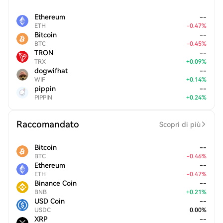
Ethereum
--
ETH
-
0.47
%
Bitcoin
--
BTC
-
0.45
%
TRON
--
TRX
+
0.09
%
dogwifhat
--
WIF
+
0.14
%
pippin
--
PIPPIN
+
0.24
%
Raccomandato
Scopri di più
Bitcoin
--
BTC
-
0.46
%
Ethereum
--
ETH
-
0.47
%
Binance Coin
--
BNB
+
0.21
%
USD Coin
--
USDC
0.00
%
XRP
--