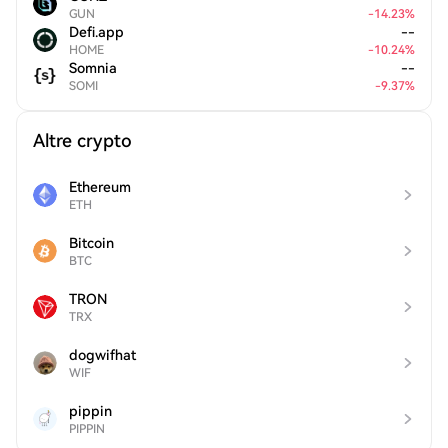
GUN
-
14.23
%
Defi.app
--
HOME
-
10.24
%
Somnia
--
SOMI
-
9.37
%
Altre crypto
Ethereum
ETH
Bitcoin
BTC
TRON
TRX
dogwifhat
WIF
pippin
PIPPIN