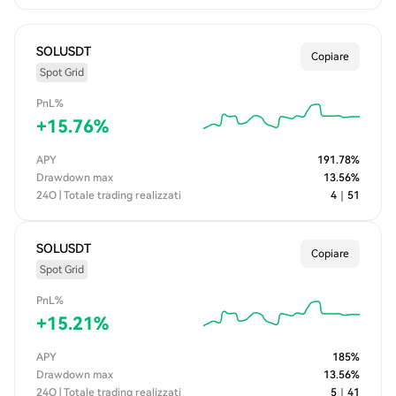
SOLUSDT
Copiare
Spot Grid
PnL%
+
15.76
%
APY
191.78
%
Drawdown max
13.56
%
24O | Totale trading realizzati
4
｜
51
SOLUSDT
Copiare
Spot Grid
PnL%
+
15.21
%
APY
185
%
Drawdown max
13.56
%
24O | Totale trading realizzati
5
｜
41