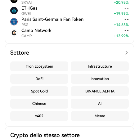
SKYAI
+
20.98
%
ETHGas
--
GWEI
+
19.99
%
Paris Saint-Germain Fan Token
--
PSG
+
14.65
%
Camp Network
--
CAMP
+
13.99
%
Settore
Tron Ecosystem
Infrastructure
DeFi
Innovation
Spot Gold
BINANCE ALPHA
Chinese
AI
x402
Meme
Crypto dello stesso settore