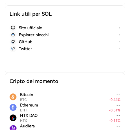
Link utili per SOL
Sito ufficiale
Explorer blocchi
GitHub
Twitter
Cripto del momento
Bitcoin
--
BTC
-
0.44
%
Ethereum
--
ETH
-
0.51
%
HTX DAO
--
HTX
-
0.11
%
Audiera
--