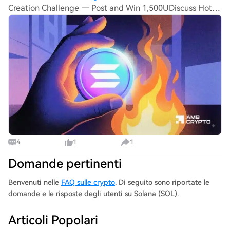
Creation Challenge — Post and Win 1,500UDiscuss Hot
Assets , Enter the Lucky DrawHTX Refer And Earn
Solana’s 14x burn plan clears first vote – But ONE hurdle
remains Solana’s supply reduction prop
4
1
1
Domande pertinenti
Benvenuti nelle
FAQ sulle crypto
. Di seguito sono riportate le
domande e le risposte degli utenti su Solana (SOL).
Articoli Popolari