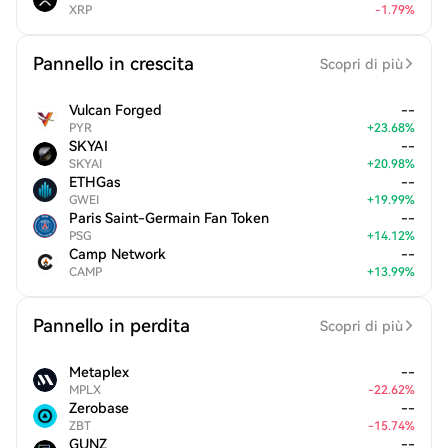
XRP
-
1.79
%
Pannello in crescita
Scopri di più
Vulcan Forged
--
PYR
+
23.68
%
SKYAI
--
SKYAI
+
20.98
%
ETHGas
--
GWEI
+
19.99
%
Paris Saint-Germain Fan Token
--
PSG
+
14.12
%
Camp Network
--
CAMP
+
13.99
%
Pannello in perdita
Scopri di più
Metaplex
--
MPLX
-
22.62
%
Zerobase
--
ZBT
-
15.74
%
GUNZ
--