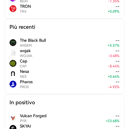
BEAT
-
1.35
%
TRON
--
TRX
+
0.09
%
Più recenti
The Black Bull
--
ANSEM
+
5.37
%
wojak
--
WOJAK
-
3.48
%
Cap
--
CAP
-
8.44
%
Nesa
--
NES
+
0.64
%
Pharos
--
PROS
-
4.92
%
In positivo
Vulcan Forged
--
PYR
+
23.68
%
SKYAI
--