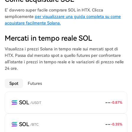
(PoH) consensus combined with the underlying proof-of-stake
(PoS) consensus of the blockchain. Because of the innovative
E' davvero super facile comprare SOL in HTX. Clicca
hybrid consensus model, Solana enjoys interest from small-time
semplicemente
per visualizzare una guida completa su come
traders and institutional traders alike. A significant focus for the
acquistare facilmente Solana.
Solana Foundation is to make decentralized finance accessible
on a larger scale.
Mercati in tempo reale SOL
Visualizza i prezzi Solana in tempo reale sui mercati spot di
HTX. Passa dal mercato spot a quello futures per confrontare
all'istante i prezzi in tempo reale e le variazioni di prezzo nelle
24 ore.
Spot
Futures
SOL
--
-0.87
%
/
USDT
SOL
--
-0.35
%
/
BTC