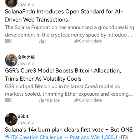
2026-8-6
SolanaFndn Introduces Open Standard for AI-
Driven Web Transactions
The Solana Foundation has announced a groundbreaking
development in the cryptocurrency space by introducing
5
1
Condividere
an open standard for AI agents. This new standard allows
these agents to discover, price, an
金融之舵
2026-8-6
GSR's Core3 Model Boosts Bitcoin Allocation,
Trims Ether As Volatility Cools
GSR nudged Bitcoin up in its latest Core3 model as
markets cooled, trimming Ether exposure and keeping
5
Mi piace
Condividere
Solana sizable despite its steep losses. What changed -
On Aug. 5 GSR’s Core3 model allocated 44.
B3bit
2026-8-6
Solana’s 14x burn plan clears first vote – But ONE
#
HTX Creation Challenge — Post and Win 1,500U
HTX