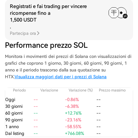
Registrati e fai trading per vincere
ricompense fino a
1,500 USDT
.
Partecipa ora
Performance prezzo SOL
Monitora i movimenti dei prezzi di Solana con visualizzazioni di
grafici che coprono 1 giorno, 30 giorni, 60 giorni, 90 giorni, 1
anno e il periodo trascorso dalla sua quotazione su
HTX.
Visualizza maggiori dati per i prezzi di Solana
Periodo
Variazione
Variazione (%)
Prezzo massimo
P
Oggi
--
-0.86%
--
30 giorni
--
-6.38%
--
60 giorni
--
+12.76%
--
90 giorni
--
-23.16%
--
1 anno
--
-58.55%
--
Dal listing
--
+766.08%
--