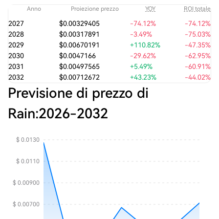
Anno
Proiezione prezzo
YOY
ROI totale
2027
$0.00329405
-74.12%
-74.12%
2028
$0.00317891
-3.49%
-75.03%
2029
$0.00670191
+110.82%
-47.35%
2030
$0.0047166
-29.62%
-62.95%
2031
$0.00497565
+5.49%
-60.91%
2032
$0.00712672
+43.23%
-44.02%
Previsione di prezzo di
Rain:
2026
-
2032