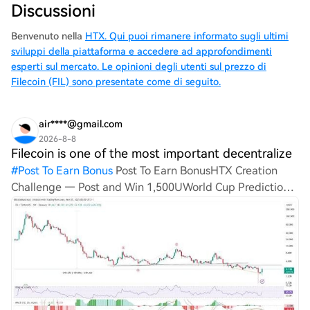
Discussioni
Benvenuto nella
HTX. Qui puoi rimanere informato sugli ultimi
sviluppi della piattaforma e accedere ad approfondimenti
esperti sul mercato. Le opinioni degli utenti sul prezzo di
Filecoin (FIL) sono presentate come di seguito.
air****@gmail.com
2026-8-8
Filecoin is one of the most important decentralize
#
Post To Earn Bonus
Post To Earn BonusHTX Creation
Challenge — Post and Win 1,500UWorld Cup Predictions:
100,000 USDT DailyFilecoin is one of the most important
decentralized storage projects in Web3, providing a
marketp