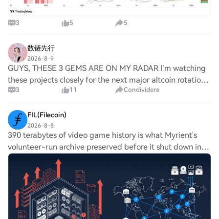
3
5
5
数链先行
2026-8-9
GUYS, THESE 3 GEMS ARE ON MY RADAR I’m watching
these projects closely for the next major altcoin rotation.
3
11
Condividere
If the market delivers another strong narrative-driven
rally, these could have serious upsid
FIL(Filecoin)
2026-8-8
390 terabytes of video game history is what Myrient's
volunteer-run archive preserved before it shut down in
March 2026, citing rising RAM, SSD, and HDD costs
among the pressures on its $6,000-a-month