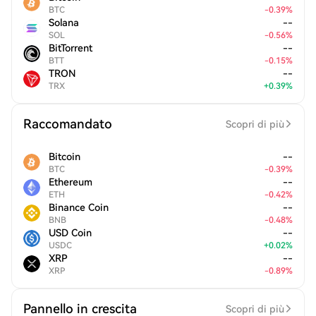
BTC
-
0.39
%
Solana
--
SOL
-
0.56
%
BitTorrent
--
BTT
-
0.15
%
TRON
--
TRX
+
0.39
%
Raccomandato
Scopri di più
Bitcoin
--
BTC
-
0.39
%
Ethereum
--
ETH
-
0.42
%
Binance Coin
--
BNB
-
0.48
%
USD Coin
--
USDC
+
0.02
%
XRP
--
XRP
-
0.89
%
Pannello in crescita
Scopri di più