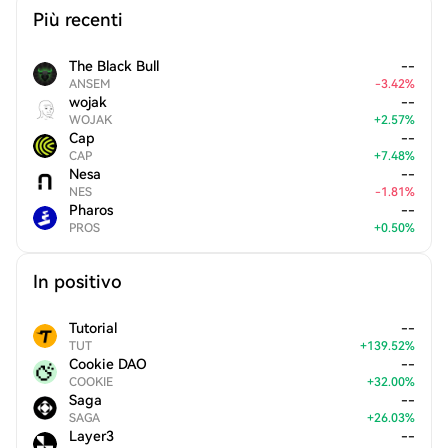
Più recenti
The Black Bull
--
ANSEM
-
3.42
%
wojak
--
WOJAK
+
2.57
%
Cap
--
CAP
+
7.48
%
Nesa
--
NES
-
1.81
%
Pharos
--
PROS
+
0.50
%
In positivo
Tutorial
--
TUT
+
139.52
%
Cookie DAO
--
COOKIE
+
32.00
%
Saga
--
SAGA
+
26.03
%
Layer3
--