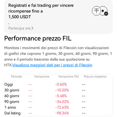
Registrati e fai trading per vincere
ricompense fino a
1,500 USDT
.
Partecipa ora
Performance prezzo FIL
Monitora i movimenti dei prezzi di Filecoin con visualizzazioni
di grafici che coprono 1 giorno, 30 giorni, 60 giorni, 90 giorni, 1
anno e il periodo trascorso dalla sua quotazione su
HTX.
Visualizza maggiori dati per i prezzi di Filecoin
Periodo
Variazione
Variazione (%)
Prezzo massimo
P
Oggi
--
-0.60%
--
30 giorni
--
-10.20%
--
60 giorni
--
-5.48%
--
90 giorni
--
-34.02%
--
1 anno
--
-72.63%
--
Dal listing
--
-98.34%
--