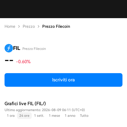
Home
Prezzo
Prezzo Filecoin
FIL
Prezzo Filecoin
--
-0.60%
Iscriviti ora
Grafici live FIL (FIL/)
Ultimo aggiornamento: 2026-08-09 06:11 (UTC+0)
1 ora
24 ore
1 sett.
1 mese
1 anno
Tutto