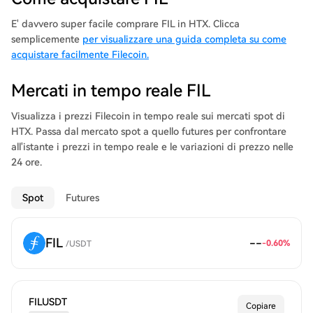
that anyone can participate in. Filecoin includes a blockchain
and native cryptocurrency (FIL). Storage miners earn units of
E' davvero super facile comprare FIL in HTX. Clicca
FIL for storing files. Filecoin’s blockchain records transactions to
semplicemente
per visualizzare una guida completa su come
send and receive FIL, along with proofs from storage miners
acquistare facilmente Filecoin.
that they are storing their files correctly.
Mercati in tempo reale FIL
Visualizza i prezzi Filecoin in tempo reale sui mercati spot di
HTX. Passa dal mercato spot a quello futures per confrontare
all'istante i prezzi in tempo reale e le variazioni di prezzo nelle
24 ore.
Spot
Futures
FIL
--
-0.60
%
/
USDT
FILUSDT
Copiare