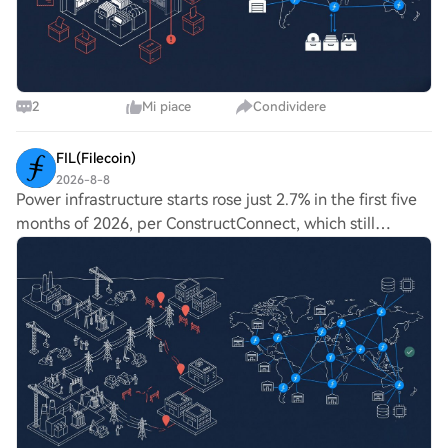
2
Mi piace
Condividere
FIL(Filecoin)
2026-8-8
Power infrastructure starts rose just 2.7% in the first five
months of 2026, per ConstructConnect, which still
projects 30.8% growth for the full year, as US data center
additions climb from 21 GW to