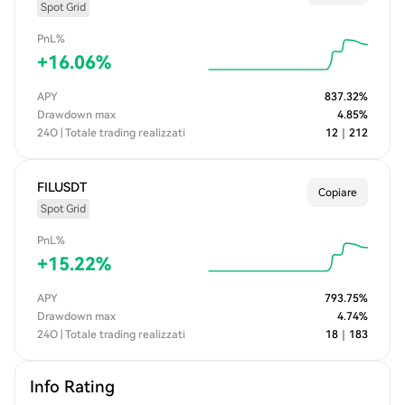
Spot Grid
PnL%
+
16.06
%
APY
837.32
%
Drawdown max
4.85
%
24O | Totale trading realizzati
12
｜
212
FILUSDT
Copiare
Spot Grid
PnL%
+
15.22
%
APY
793.75
%
Drawdown max
4.74
%
24O | Totale trading realizzati
18
｜
183
Info Rating