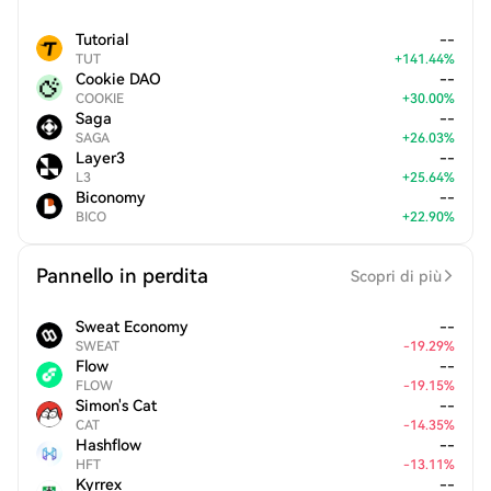
Tutorial
--
TUT
+
141.44
%
Cookie DAO
--
COOKIE
+
30.00
%
Saga
--
SAGA
+
26.03
%
Layer3
--
L3
+
25.64
%
Biconomy
--
BICO
+
22.90
%
Pannello in perdita
Scopri di più
Sweat Economy
--
SWEAT
-
19.29
%
Flow
--
FLOW
-
19.15
%
Simon's Cat
--
CAT
-
14.35
%
Hashflow
--
HFT
-
13.11
%
Kyrrex
--