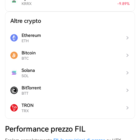
KRRX
-
9.89
%
Altre crypto
Ethereum
ETH
Bitcoin
BTC
Solana
SOL
BitTorrent
BTT
TRON
TRX
Performance prezzo FIL