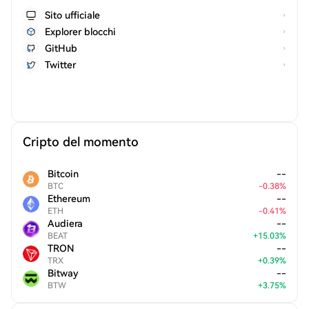
Sito ufficiale
Explorer blocchi
GitHub
Twitter
Cripto del momento
Bitcoin
--
BTC
-
0.38
%
Ethereum
--
ETH
-
0.41
%
Audiera
--
BEAT
+
15.03
%
TRON
--
TRX
+
0.39
%
Bitway
--
BTW
+
3.75
%