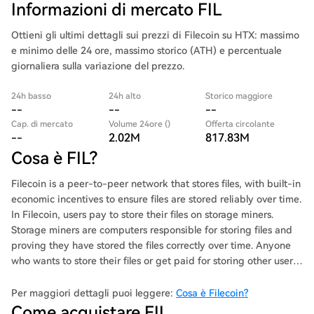
Informazioni di mercato FIL
Ottieni gli ultimi dettagli sui prezzi di Filecoin su HTX: massimo
e minimo delle 24 ore, massimo storico (ATH) e percentuale
giornaliera sulla variazione del prezzo.
24h basso
24h alto
Storico maggiore
--
--
--
Cap. di mercato
Volume 24ore ()
Offerta circolante
--
2.02M
817.83M
Cosa è FIL?
Filecoin is a peer-to-peer network that stores files, with built-in
economic incentives to ensure files are stored reliably over time.
In Filecoin, users pay to store their files on storage miners.
Storage miners are computers responsible for storing files and
proving they have stored the files correctly over time. Anyone
who wants to store their files or get paid for storing other users’
files can join Filecoin. Available storage, and the price of that
storage, is not controlled by any single company. Instead,
Per maggiori dettagli puoi leggere:
Cosa è Filecoin?
Filecoin facilitates open markets for storing and retrieving files
Come acquistare FIL