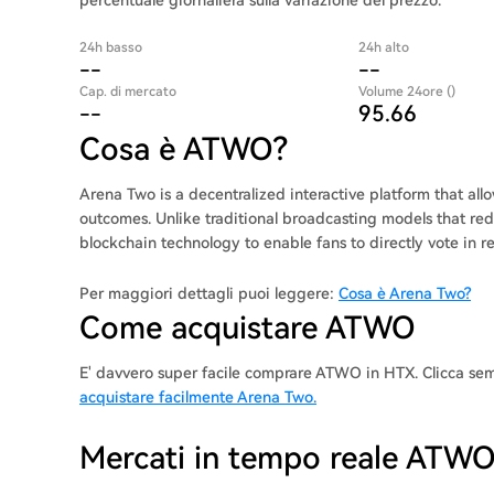
percentuale giornaliera sulla variazione del prezzo.
24h basso
24h alto
--
--
Cap. di mercato
Volume 24ore ()
--
95.66
Cosa è ATWO?
Arena Two is a decentralized interactive platform that allo
outcomes. Unlike traditional broadcasting models that re
blockchain technology to enable fans to directly vote in rea
Per maggiori dettagli puoi leggere:
Cosa è Arena Two?
Come acquistare ATWO
E' davvero super facile comprare ATWO in HTX. Clicca s
acquistare facilmente Arena Two.
Mercati in tempo reale ATW