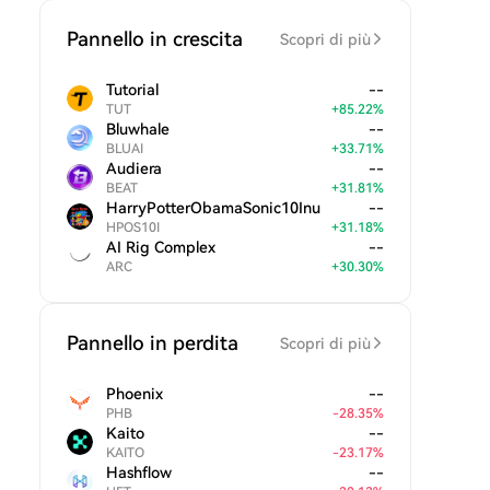
Pannello in crescita
Scopri di più
Tutorial
--
TUT
+
85.22
%
Bluwhale
--
BLUAI
+
33.71
%
Audiera
--
BEAT
+
31.81
%
HarryPotterObamaSonic10Inu
--
HPOS10I
+
31.18
%
AI Rig Complex
--
ARC
+
30.30
%
Pannello in perdita
Scopri di più
Phoenix
--
PHB
-
28.35
%
Kaito
--
KAITO
-
23.17
%
Hashflow
--