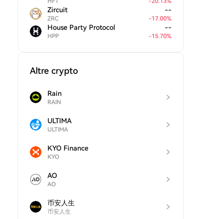
HFT
-
20.13
%
Zircuit
--
ZRC
-
17.00
%
House Party Protocol
--
HPP
-
15.70
%
Altre crypto
Rain
RAIN
ULTIMA
ULTIMA
KYO Finance
KYO
AO
AO
币安人生
币安人生