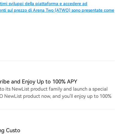
timi sviluppi della piattaforma e accedere ad
tenti sul prezzo di Arena Two (ATWO) sono presentate come
ribe and Enjoy Up to 100% APY
o its NewList product family and launch a special
O NewList product now, and you'll enjoy up to 100%
ng Custo