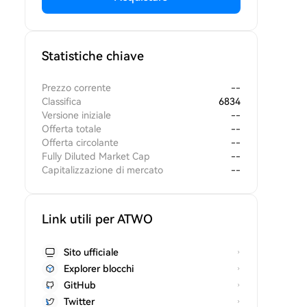
Statistiche chiave
Prezzo corrente
--
Classifica
6834
Versione iniziale
--
Offerta totale
--
Offerta circolante
--
Fully Diluted Market Cap
--
Capitalizzazione di mercato
--
Link utili per ATWO
Sito ufficiale
Explorer blocchi
GitHub
Twitter