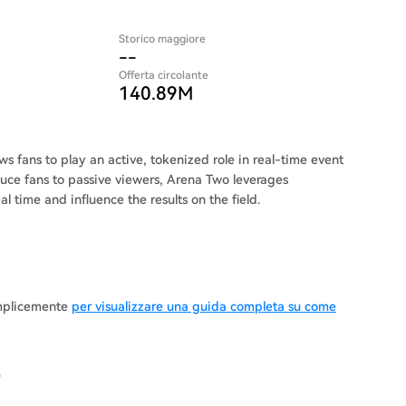
Storico maggiore
--
Offerta circolante
140.89M
ws fans to play an active, tokenized role in real-time event
duce fans to passive viewers, Arena Two leverages
l time and influence the results on the field.
emplicemente
per visualizzare una guida completa su come
O