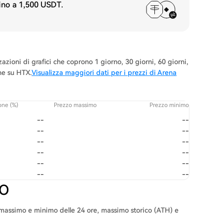
fino a
1,500 USDT
.
zioni di grafici che coprono 1 giorno, 30 giorni, 60 giorni,
one su HTX.
Visualizza maggiori dati per i prezzi di Arena
one (%)
Prezzo massimo
Prezzo minimo
--
--
--
--
--
--
--
--
--
--
--
--
WO
: massimo e minimo delle 24 ore, massimo storico (ATH) e