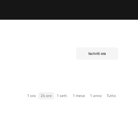
Iscriviti ora
1 ora
24 ore
1 sett.
1 mese
1 anno
Tutto