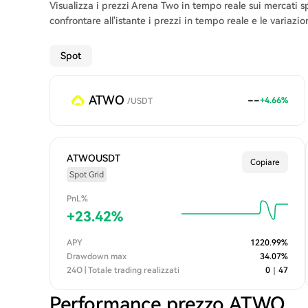
Visualizza i prezzi Arena Two in tempo reale sui mercati s
confrontare all'istante i prezzi in tempo reale e le variazio
Spot
ATWO
--
+
4.66
%
/
USDT
ATWOUSDT
Copiare
Spot Grid
PnL%
+
23.42
%
APY
1220.99
%
Drawdown max
34.07
%
24O | Totale trading realizzati
0
｜
47
Performance prezzo ATWO