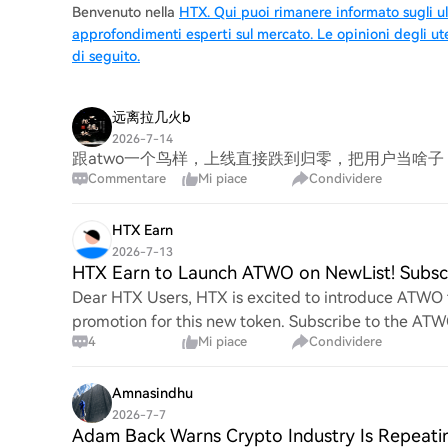
Benvenuto nella
HTX. Qui puoi rimanere informato sugli ul
approfondimenti esperti sul mercato. Le opinioni degli u
di seguito.
远离拉几火b
2026-7-14
跟atwo一个鸟样，上线直接跌到归零，把用户当啥子
Commentare
Mi piace
Condividere
HTX Earn
2026-7-13
HTX Earn to Launch ATWO on NewList! Subsc
Dear HTX Users, HTX is excited to introduce ATWO t
promotion for this new token. Subscribe to the ATW
4
Mi piace
Condividere
Amnasindhu
2026-7-7
Adam Back Warns Crypto Industry Is Repeati