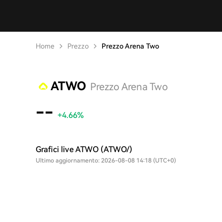
Home
Prezzo
Prezzo Arena Two
ATWO
Prezzo Arena Two
--
+4.66%
Grafici live ATWO (ATWO/)
Ultimo aggiornamento: 2026-08-08 14:18 (UTC+0)