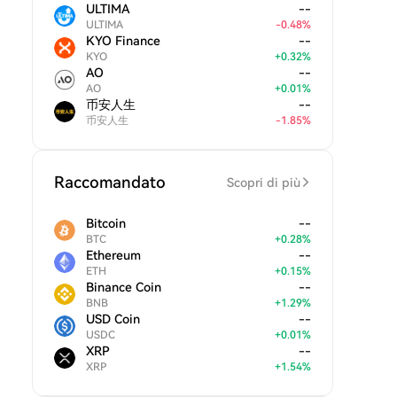
ULTIMA
--
ULTIMA
-
0.48
%
KYO Finance
--
KYO
+
0.32
%
AO
--
AO
+
0.01
%
币安人生
--
币安人生
-
1.85
%
Raccomandato
Scopri di più
Bitcoin
--
BTC
+
0.28
%
Ethereum
--
ETH
+
0.15
%
Binance Coin
--
BNB
+
1.29
%
USD Coin
--
USDC
+
0.01
%
XRP
--
XRP
+
1.54
%