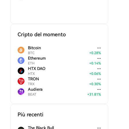
Cripto del momento
Bitcoin
--
BTC
+
0.28
%
Ethereum
--
ETH
+
0.14
%
HTX DAO
--
HTX
+
0.06
%
TRON
--
TRX
+
0.30
%
Audiera
--
BEAT
+
31.81
%
Più recenti
The Black Bull
--