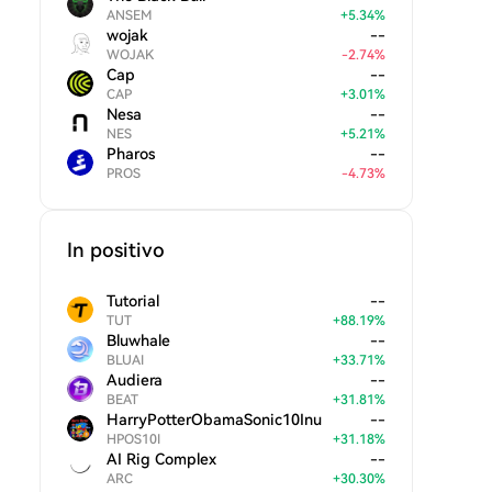
ANSEM
+
5.34
%
wojak
--
WOJAK
-
2.74
%
Cap
--
CAP
+
3.01
%
Nesa
--
NES
+
5.21
%
Pharos
--
PROS
-
4.73
%
In positivo
Tutorial
--
TUT
+
88.19
%
Bluwhale
--
BLUAI
+
33.71
%
Audiera
--
BEAT
+
31.81
%
HarryPotterObamaSonic10Inu
--
HPOS10I
+
31.18
%
AI Rig Complex
--
ARC
+
30.30
%