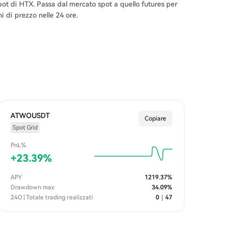
pot di HTX. Passa dal mercato spot a quello futures per
ni di prezzo nelle 24 ore.
ATWOUSDT
Copiare
Spot Grid
PnL%
+
23.39
%
APY
1219.37
%
Drawdown max
34.09
%
24O | Totale trading realizzati
0
｜
47