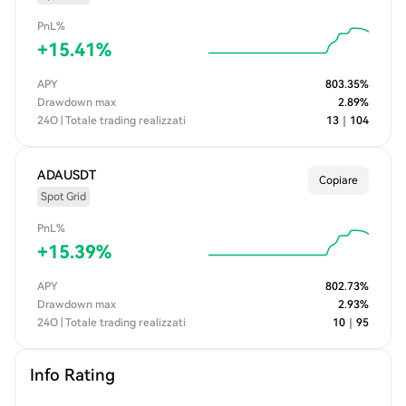
PnL%
+
15.41
%
APY
803.35
%
Drawdown max
2.89
%
24O | Totale trading realizzati
13
｜
104
ADAUSDT
Copiare
Spot Grid
PnL%
+
15.39
%
APY
802.73
%
Drawdown max
2.93
%
24O | Totale trading realizzati
10
｜
95
Info Rating