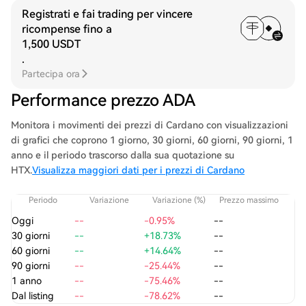
Registrati e fai trading per vincere
ricompense fino a
1,500 USDT
.
Partecipa ora
Performance prezzo ADA
Monitora i movimenti dei prezzi di Cardano con visualizzazioni
di grafici che coprono 1 giorno, 30 giorni, 60 giorni, 90 giorni, 1
anno e il periodo trascorso dalla sua quotazione su
HTX.
Visualizza maggiori dati per i prezzi di Cardano
Periodo
Variazione
Variazione (%)
Prezzo massimo
P
Oggi
--
-0.95%
--
30 giorni
--
+18.73%
--
60 giorni
--
+14.64%
--
90 giorni
--
-25.44%
--
1 anno
--
-75.46%
--
Dal listing
--
-78.62%
--