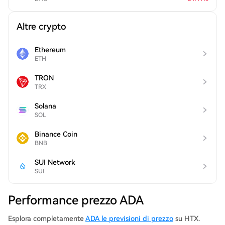
Altre crypto
Ethereum
ETH
TRON
TRX
Solana
SOL
Binance Coin
BNB
SUI Network
SUI
Performance prezzo ADA
Esplora completamente
ADA le previsioni di prezzo
su HTX.