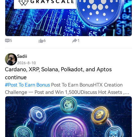
5
6
1
Sadii
2026-8-10
Cardano, XRP, Solana, Polkadot, and Aptos
continue
#
Post To Earn Bonus
Post To Earn BonusHTX Creation
Challenge — Post and Win 1,500UDiscuss Hot Assets ,
Enter the Lucky DrawCardano, XRP, Solana, Polkadot, and
Aptos continue attracting attention as market sentiment
gradu