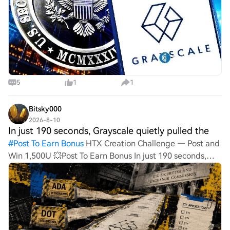
5
1
1
Bitsky000
2026-8-10
In just 190 seconds, Grayscale quietly pulled the
#
Post To Earn Bonus
HTX Creation Challenge — Post and
Win 1,500U 💥Post To Earn Bonus In just 190 seconds,
Grayscale quietly pulled the plug on three major altcoin
ETFsCardano, Hedera and Polkadot registration
withdrawals