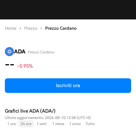
Home
Prezzo
Prezzo Cardano
ADA
Prezzo Cardano
--
-0.95%
Iscriviti ora
Grafici live ADA (ADA/)
Ultimo aggiornamento: 2026-08-10 12:58 (UTC+0)
1 ora
24 ore
1 sett.
1 mese
1 anno
Tutto