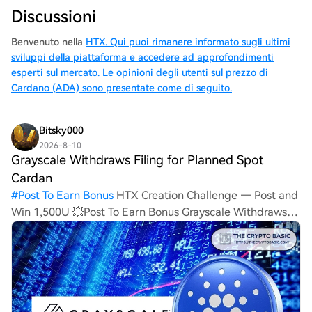
Discussioni
Benvenuto nella
HTX. Qui puoi rimanere informato sugli ultimi
sviluppi della piattaforma e accedere ad approfondimenti
esperti sul mercato. Le opinioni degli utenti sul prezzo di
Cardano (ADA) sono presentate come di seguito.
Bitsky000
2026-8-10
Grayscale Withdraws Filing for Planned Spot
Cardan
#
Post To Earn Bonus
HTX Creation Challenge — Post and
Win 1,500U 💥Post To Earn Bonus Grayscale Withdraws
Filing for Planned Spot Cardano ETFGrayscale has
withdrawn its registration statement for a planned spot
Cardano ET