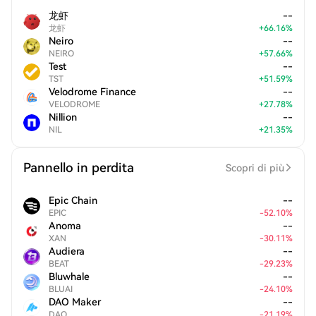
龙虾
--
龙虾
+
66.16
%
Neiro
--
NEIRO
+
57.66
%
Test
--
TST
+
51.59
%
Velodrome Finance
--
VELODROME
+
27.78
%
Nillion
--
NIL
+
21.35
%
Pannello in perdita
Scopri di più
Epic Chain
--
EPIC
-
52.10
%
Anoma
--
XAN
-
30.11
%
Audiera
--
BEAT
-
29.23
%
Bluwhale
--
BLUAI
-
24.10
%
DAO Maker
--
DAO
-
21.19
%