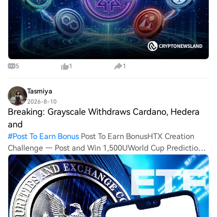
5
1
1
Tasmiya
2026-8-10
Breaking: Grayscale Withdraws Cardano, Hedera
and
#
Post To Earn Bonus
Post To Earn BonusHTX Creation
Challenge — Post and Win 1,500UWorld Cup Predictions:
100,000 USDT Daily Breaking: Grayscale Withdraws
Cardano, Hedera and Polkadot ETF Filings Grayscale
Investments has