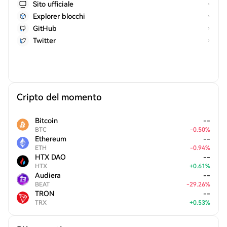
Sito ufficiale
Explorer blocchi
GitHub
Twitter
Cripto del momento
Bitcoin
--
BTC
-
0.50
%
Ethereum
--
ETH
-
0.94
%
HTX DAO
--
HTX
+
0.61
%
Audiera
--
BEAT
-
29.26
%
TRON
--
TRX
+
0.53
%