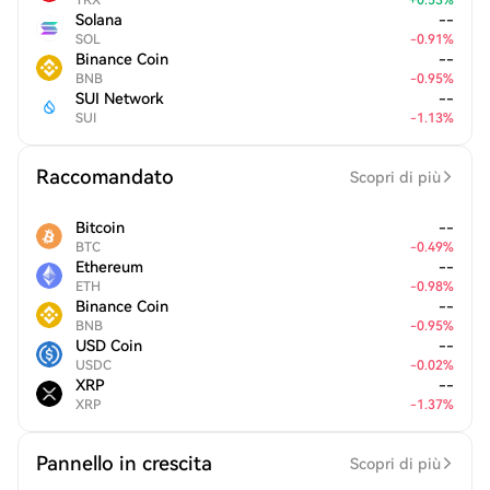
TRX
+
0.53
%
Solana
--
SOL
-
0.91
%
Binance Coin
--
BNB
-
0.95
%
SUI Network
--
SUI
-
1.13
%
Raccomandato
Scopri di più
Bitcoin
--
BTC
-
0.49
%
Ethereum
--
ETH
-
0.98
%
Binance Coin
--
BNB
-
0.95
%
USD Coin
--
USDC
-
0.02
%
XRP
--
XRP
-
1.37
%
Pannello in crescita
Scopri di più