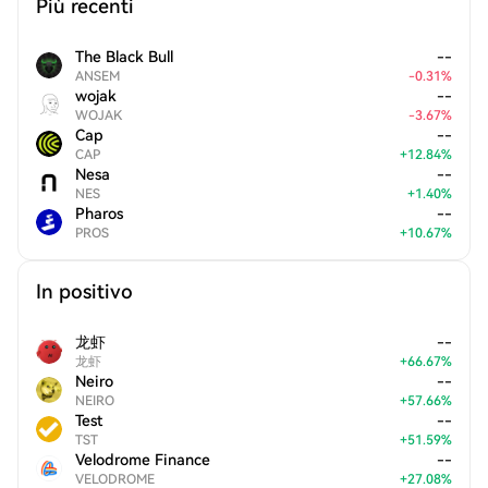
Più recenti
The Black Bull
--
ANSEM
-
0.31
%
wojak
--
WOJAK
-
3.67
%
Cap
--
CAP
+
12.84
%
Nesa
--
NES
+
1.40
%
Pharos
--
PROS
+
10.67
%
In positivo
龙虾
--
龙虾
+
66.67
%
Neiro
--
NEIRO
+
57.66
%
Test
--
TST
+
51.59
%
Velodrome Finance
--
VELODROME
+
27.08
%