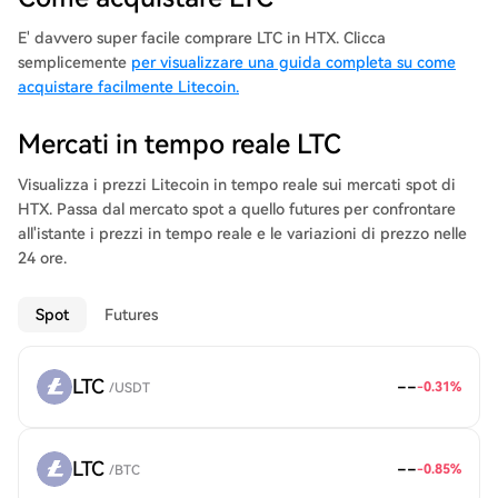
significantly shorter, taking approximately two minutes and 20
seconds compared to Bitcoin's nearly 10 minutes per block.
E' davvero super facile comprare LTC in HTX. Clicca
Even after over a decade, Litecoin remains committed to
semplicemente
per visualizzare una guida completa su come
offering users low-cost, private, secure, and borderless
acquistare facilmente Litecoin.
payment solutions. Its vision is to enable individuals to make
payments anywhere in the world at any time, making it a
Mercati in tempo reale LTC
practical and accessible digital currency for everyday
transactions. Litecoin's adoption as a payment method has
Visualizza i prezzi Litecoin in tempo reale sui mercati spot di
grown over the years, widely accepted by various merchants
HTX. Passa dal mercato spot a quello futures per confrontare
and organizations, including the American Red Cross, Newegg,
all'istante i prezzi in tempo reale e le variazioni di prezzo nelle
and Twitch.
24 ore.
Spot
Futures
LTC
--
-0.31
%
/
USDT
LTC
--
-0.85
%
/
BTC