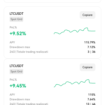
LTCUSDT
Copiare
Spot Grid
PnL%
+
9.52
%
APY
115.79
%
Drawdown max
7.12
%
24O | Totale trading realizzati
3
｜
36
LTCUSDT
Copiare
Spot Grid
PnL%
+
9.45
%
APY
115
%
Drawdown max
7.64
%
24O | Totale trading realizzati
13
｜
46