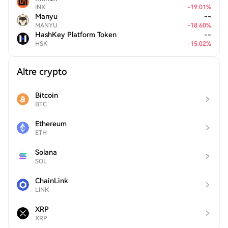
INX
-
19.01
%
Manyu
--
MANYU
-
18.60
%
HashKey Platform Token
--
HSK
-
15.02
%
Altre crypto
Bitcoin
BTC
Ethereum
ETH
Solana
SOL
ChainLink
LINK
XRP
XRP