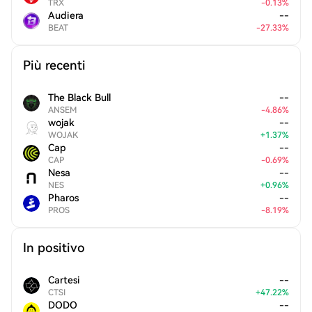
TRX
-
0.13
%
Audiera
--
BEAT
-
27.33
%
Più recenti
The Black Bull
--
ANSEM
-
4.86
%
wojak
--
WOJAK
+
1.37
%
Cap
--
CAP
-
0.69
%
Nesa
--
NES
+
0.96
%
Pharos
--
PROS
-
8.19
%
In positivo
Cartesi
--
CTSI
+
47.22
%
DODO
--