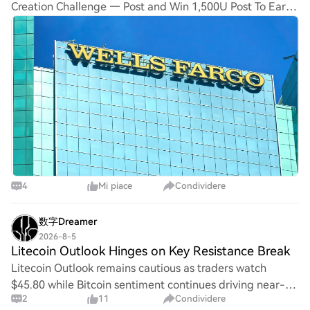
Creation Challenge — Post and Win 1,500U Post To Earn
Bonus Wells Fargo (WFC) will offer tokenized deposits for
select corporate and commercial clients later this year,
starting with enabling roun
4
Mi piace
Condividere
数字Dreamer
2026-8-5
Litecoin Outlook Hinges on Key Resistance Break
Litecoin Outlook remains cautious as traders watch
$45.80 while Bitcoin sentiment continues driving near-
2
11
Condividere
term market direction. Daily and four-hour charts show