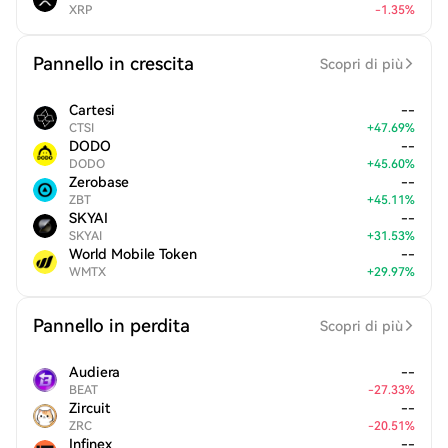
XRP
-
1.35
%
Pannello in crescita
Scopri di più
Cartesi
--
CTSI
+
47.69
%
DODO
--
DODO
+
45.60
%
Zerobase
--
ZBT
+
45.11
%
SKYAI
--
SKYAI
+
31.53
%
World Mobile Token
--
WMTX
+
29.97
%
Pannello in perdita
Scopri di più
Audiera
--
BEAT
-
27.33
%
Zircuit
--
ZRC
-
20.51
%
Infinex
--