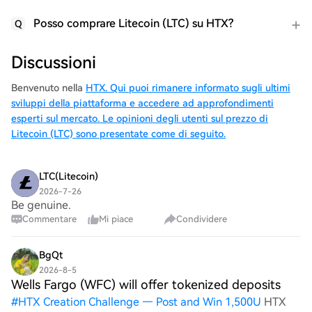
Posso comprare Litecoin (LTC) su HTX?
Q
Discussioni
Benvenuto nella
HTX. Qui puoi rimanere informato sugli ultimi
sviluppi della piattaforma e accedere ad approfondimenti
esperti sul mercato. Le opinioni degli utenti sul prezzo di
Litecoin (LTC) sono presentate come di seguito.
LTC(Litecoin)
2026-7-26
Be genuine.
Commentare
Mi piace
Condividere
BgQt
2026-8-5
Wells Fargo (WFC) will offer tokenized deposits
#
HTX Creation Challenge — Post and Win 1,500U
HTX