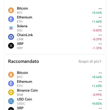
Bitcoin
--
BTC
+
0.44
%
Ethereum
--
ETH
+
1.66
%
Solana
--
SOL
-
0.83
%
ChainLink
--
LINK
-
0.29
%
XRP
--
XRP
-
1.35
%
Raccomandato
Scopri di più
Bitcoin
--
BTC
+
0.44
%
Ethereum
--
ETH
+
1.63
%
Binance Coin
--
BNB
-
0.99
%
USD Coin
--
USDC
+
0.02
%
XRP
--