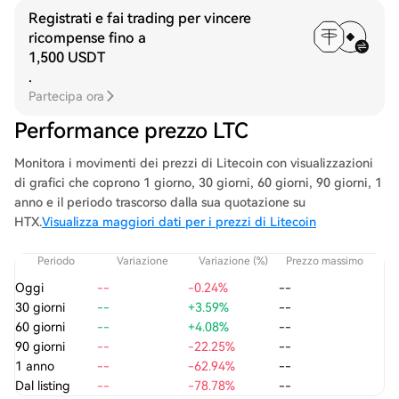
Registrati e fai trading per vincere
ricompense fino a
1,500 USDT
.
Partecipa ora
Performance prezzo LTC
Monitora i movimenti dei prezzi di Litecoin con visualizzazioni
di grafici che coprono 1 giorno, 30 giorni, 60 giorni, 90 giorni, 1
anno e il periodo trascorso dalla sua quotazione su
HTX.
Visualizza maggiori dati per i prezzi di Litecoin
Periodo
Variazione
Variazione (%)
Prezzo massimo
P
Oggi
--
-0.24%
--
30 giorni
--
+3.59%
--
60 giorni
--
+4.08%
--
90 giorni
--
-22.25%
--
1 anno
--
-62.94%
--
Dal listing
--
-78.78%
--