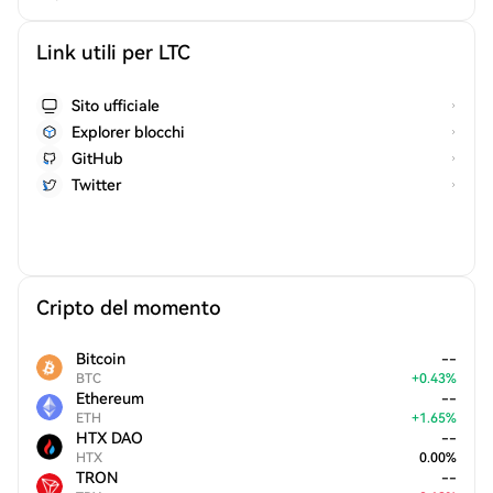
Link utili per LTC
Sito ufficiale
Explorer blocchi
GitHub
Twitter
Cripto del momento
Bitcoin
--
BTC
+
0.43
%
Ethereum
--
ETH
+
1.65
%
HTX DAO
--
HTX
0.00
%
TRON
--