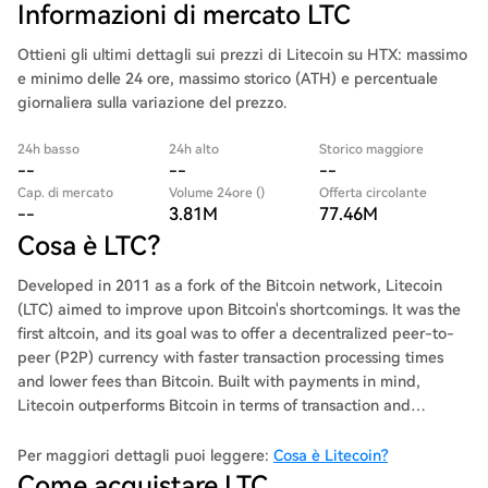
Informazioni di mercato LTC
Ottieni gli ultimi dettagli sui prezzi di Litecoin su HTX: massimo
e minimo delle 24 ore, massimo storico (ATH) e percentuale
giornaliera sulla variazione del prezzo.
24h basso
24h alto
Storico maggiore
--
--
--
Cap. di mercato
Volume 24ore ()
Offerta circolante
--
3.81M
77.46M
Cosa è LTC?
Developed in 2011 as a fork of the Bitcoin network, Litecoin
(LTC) aimed to improve upon Bitcoin's shortcomings. It was the
first altcoin, and its goal was to offer a decentralized peer-to-
peer (P2P) currency with faster transaction processing times
and lower fees than Bitcoin. Built with payments in mind,
Litecoin outperforms Bitcoin in terms of transaction and
confirmation speed. While Bitcoin can process approximately
five transactions per second, Litecoin has a capacity of 56
Per maggiori dettagli puoi leggere:
Cosa è Litecoin?
transactions per second. The network's confirmation time is also
Come acquistare LTC