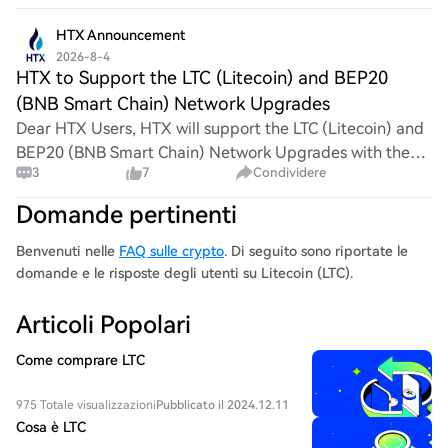
improving momentum, although broader bea
HTX Announcement
2026-8-4
HTX to Support the LTC (Litecoin) and BEP20
(BNB Smart Chain) Network Upgrades
Dear HTX Users, HTX will support the LTC (Litecoin) and
BEP20 (BNB Smart Chain) Network Upgrades with the
3
7
Condividere
following plan: HTX will suspend the deposit and
withdrawal services for LTC at 21:00:00 (UTC)
Domande pertinenti
Benvenuti nelle
FAQ sulle crypto
. Di seguito sono riportate le
domande e le risposte degli utenti su Litecoin (LTC).
Articoli Popolari
Come comprare LTC
975 Totale visualizzazioni
Pubblicato il 2024.12.11
Cosa è LTC