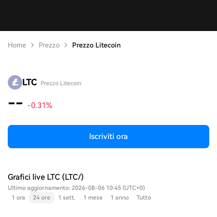
Home
Prezzo
Prezzo Litecoin
LTC
Prezzo Litecoin
--
-0.31%
Iscriviti ora
Grafici live LTC (LTC/)
Ultimo aggiornamento: 2026-08-06 10:45 (UTC+0)
1 ora
24 ore
1 sett.
1 mese
1 anno
Tutto