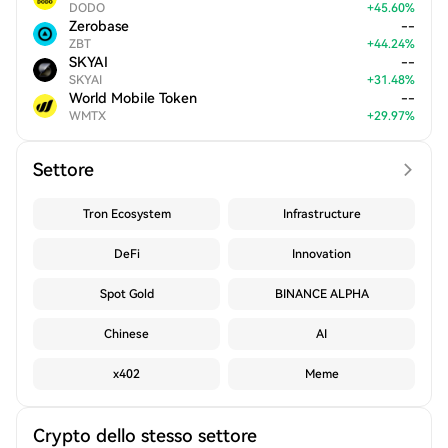
DODO
+
45.60
%
Zerobase
--
ZBT
+
44.24
%
SKYAI
--
SKYAI
+
31.48
%
World Mobile Token
--
WMTX
+
29.97
%
Settore
Tron Ecosystem
Infrastructure
DeFi
Innovation
Spot Gold
BINANCE ALPHA
Chinese
AI
x402
Meme
Crypto dello stesso settore