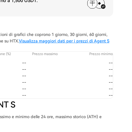
fino a
1,500 USDT
.
oni di grafici che coprono 1 giorno, 30 giorni, 60 giorni,
one su HTX.
Visualizza maggiori dati per i prezzi di Agent S
one (%)
Prezzo massimo
Prezzo minimo
--
--
--
--
--
--
--
--
--
--
--
--
NT S
massimo e minimo delle 24 ore, massimo storico (ATH) e