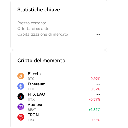
Statistiche chiave
Prezzo corrente
--
Offerta circolante
--
Capitalizzazione di mercato
--
Cripto del momento
Bitcoin
--
BTC
-
0.39
%
Ethereum
--
ETH
-
0.37
%
HTX DAO
--
HTX
-
0.39
%
Audiera
--
BEAT
+
2.32
%
TRON
--
TRX
-
0.33
%