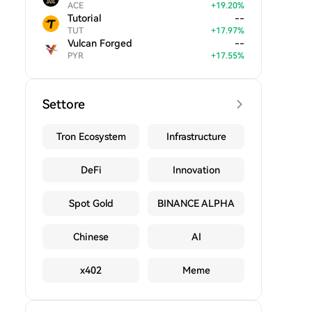
ACE
+
19.20
%
Tutorial
--
TUT
+
17.97
%
Vulcan Forged
--
PYR
+
17.55
%
Settore
Tron Ecosystem
Infrastructure
DeFi
Innovation
Spot Gold
BINANCE ALPHA
Chinese
AI
x402
Meme