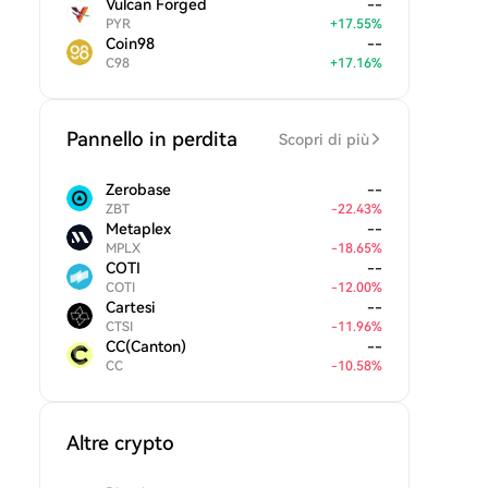
Vulcan Forged
--
PYR
+
17.55
%
Coin98
--
C98
+
17.16
%
Pannello in perdita
Scopri di più
Zerobase
--
ZBT
-
22.43
%
Metaplex
--
MPLX
-
18.65
%
COTI
--
COTI
-
12.00
%
Cartesi
--
CTSI
-
11.96
%
CC(Canton)
--
CC
-
10.58
%
Altre crypto