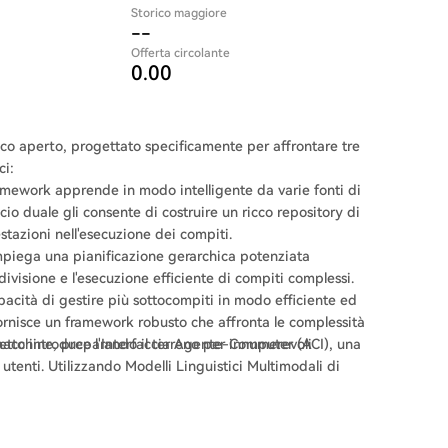
Storico maggiore
--
Offerta circolante
0.00
o aperto, progettato specificamente per affrontare tre
ci:
framework apprende in modo intelligente da varie fonti di
o duale gli consente di costruire un ricco repository di
tazioni nell'esecuzione dei compiti.
mpiega una pianificazione gerarchica potenziata
divisione e l'esecuzione efficiente di compiti complessi.
apacità di gestire più sottocompiti in modo efficiente ed
fornisce un framework robusto che affronta le complessità
macchine, preparando il terreno per innumerevoli
ogetto introduce l'Interfaccia Agente-Computer (ACI), una
 utenti. Utilizzando Modelli Linguistici Multimodali di
are senza sforzo diverse interfacce grafiche utente.