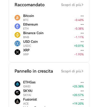
Raccomandato
Scopri di più
Bitcoin
--
BTC
-
0.40
%
Ethereum
--
ETH
-
0.38
%
Binance Coin
--
BNB
-
1.11
%
USD Coin
--
USDC
+
0.01
%
XRP
--
XRP
-
1.93
%
Pannello in crescita
Scopri di più
ETHGas
--
GWEI
+
25.38
%
SKYAI
--
SKYAI
+
20.57
%
Fusionist
--
ACE
+
19.20
%