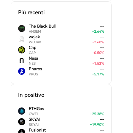
Più recenti
The Black Bull
--
ANSEM
+
2.64
%
wojak
--
WOJAK
-
2.68
%
Cap
--
CAP
-
0.50
%
Nesa
--
NES
-
1.52
%
Pharos
--
PROS
+
5.17
%
In positivo
ETHGas
--
GWEI
+
25.38
%
SKYAI
--
SKYAI
+
19.90
%
Fusionist
--