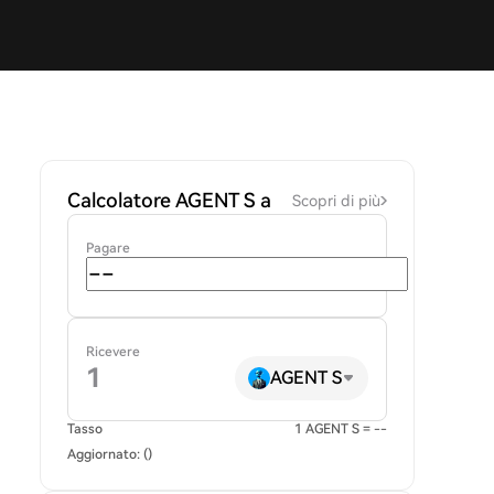
Calcolatore AGENT S a
Scopri di più
Pagare
Ricevere
AGENT S
Tasso
1 AGENT S = --
Aggiornato: ()