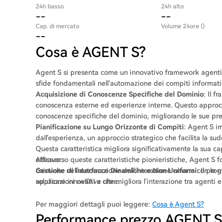
24h basso
24h alto
--
--
Cap. di mercato
Volume 24ore ()
--
Cosa è AGENT S?
Agent S si presenta come un innovativo framework agentic
sfide fondamentali nell'automazione dei compiti informati
Acquisizione di Conoscenze Specifiche del Dominio
: Il 
conoscenza esterne ed esperienze interne. Questo approcci
conoscenze specifiche del dominio, migliorando le sue pres
Pianificazione su Lungo Orizzonte di Compiti
: Agent S i
dall'esperienza, un approccio strategico che facilita la sud
Questa caratteristica migliora significativamente la sua c
efficace.
Attraverso queste caratteristiche pionieristiche, Agent S 
Gestione di Interfacce Dinamiche e Non Uniformi
coinvolte nell'automazione dell'interazione umana con le 
: Il pr
soluzione innovativa che migliora l'interazione tra agenti e
applicazioni nell'AI e oltre.
Grandi Dimensioni (MLLM), Agent S può navigare e manipol
Per maggiori dettagli puoi leggere:
Cosa è Agent S?
Performance prezzo AGENT S