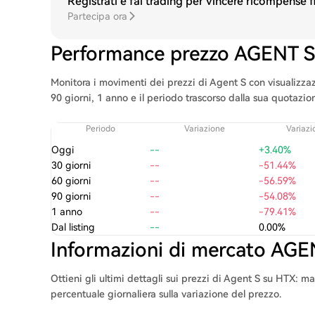
Registrati e fai trading per vincere ricompense 
Partecipa ora
Performance prezzo AGENT S
Monitora i movimenti dei prezzi di Agent S con visualizzazi
90 giorni, 1 anno e il periodo trascorso dalla sua quotazi
Periodo
Variazione
Variazi
Oggi
--
+3.40%
30 giorni
--
-51.44%
60 giorni
--
-56.59%
90 giorni
--
-54.08%
1 anno
--
-79.41%
Dal listing
--
0.00%
Informazioni di mercato AGE
Ottieni gli ultimi dettagli sui prezzi di Agent S su HTX: 
percentuale giornaliera sulla variazione del prezzo.