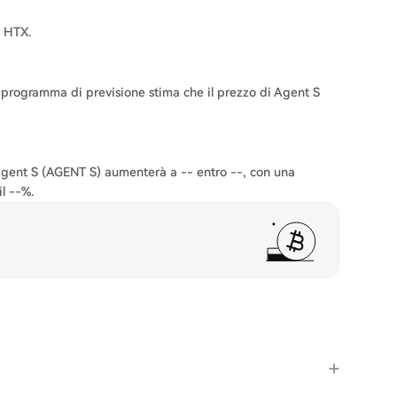
 HTX.
o programma di previsione stima che il prezzo di Agent S
i Agent S (AGENT S) aumenterà a -- entro --, con una
l --%.