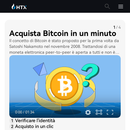
1
/
4
Acquista Bitcoin in un minuto
Il concetto di Bitcoin è stato proposto per la prima volta da
Satoshi Nakamoto nel novembre 2008. Trattandosi di una
moneta elettronica peer-to-peer è aperta a tutti e non è
assoggettata a un'autorità centrale, come il Governo.
L'offerta di Bitcoin è limitata a 21 milioni di BTC. Per questo
motivo, il Bitcoin viene spesso definito &quot;oro
digitale&quot;.
0:00
/
01:34
Verificare l'identità
1
Acquisto in un clic
2