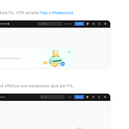
stare FIL. HTX accetta
Visa
e
Mastercard
.
ed effettua una transazione spot per FIL.