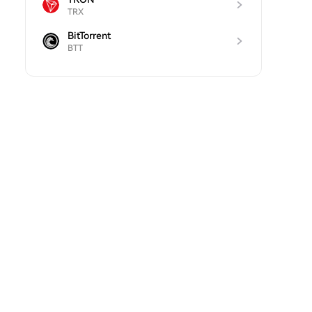
TRX
BitTorrent
BTT