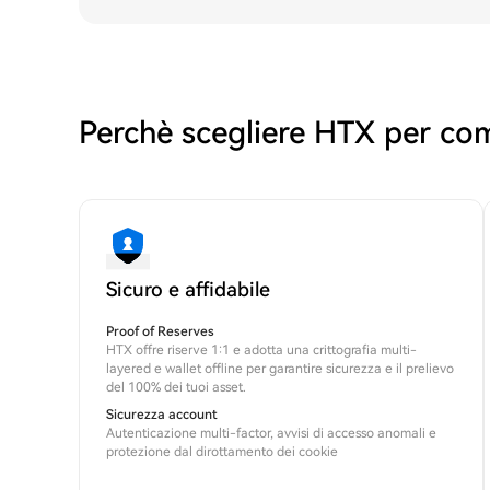
Perchè scegliere HTX per co
Sicuro e affidabile
Proof of Reserves
HTX offre riserve 1:1 e adotta una crittografia multi-
layered e wallet offline per garantire sicurezza e il prelievo
del 100% dei tuoi asset.
Sicurezza account
Autenticazione multi-factor, avvisi di accesso anomali e
protezione dal dirottamento dei cookie