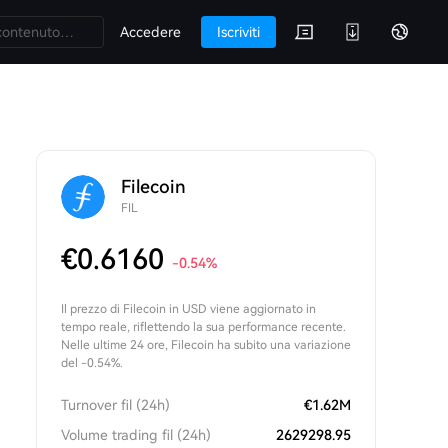
Accedere
Iscriviti
Filecoin
FIL
€
0.6160
-0.54
%
Il prezzo di Filecoin in USD viene aggiornato in
tempo reale, riflettendo la sua performance recente.
Nelle ultime 24 ore, Filecoin ha subito una variazione
del -0.54%.
Turnover fil (24h)
€
1.62M
Volume trading fil (24h)
2629298.95