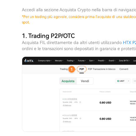
Accedi alla sezione Acquista Crypto nella barra di navigazio
*
Per un trading più agevole, considera prima l'acquisto di una stablec
spot.
1. Trading P2P/OTC
Acquista FIL direttamente da altri utenti utilizzando
HTX P
ordini e le transazioni sono depositati in garanzia e protett