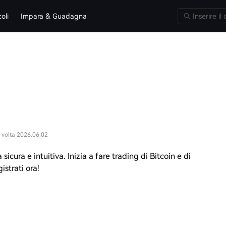
coli
Impara & Guadagna
 volta 2026.06.02
icura e intuitiva. Inizia a fare trading di Bitcoin e di
istrati ora!