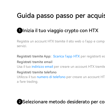
Guida passo passo per acquis
Inizia il tuo viaggio crypto con HTX
1
Registra un account HTX tramite il sito web o l'app e comple
servizi.
Registrati tramite App:
Scarica l'app HTX
per registrarti ed
Registrati tramite email
Usa il tuo
indirizzo email
per creare un account HTX tramite 
Registrati tramite telefono
Utilizza il tuo
numero di telefono
per creare un account HTX 
a fare trading.
Selezionare metodo desiderato per co
2