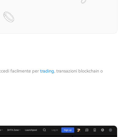
accedi facilmente per
trading
, transazioni blockchain o