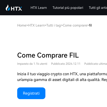
HTX Learn
Tutorial più popolari
Tutti gli arti
Home
>
HTX Learn
>
Tutti i tag
>
Come comprare
>
fil
Come Comprare FIL
Imparato da 1.1k utenti
Pubblicato 2024.12.11
Pubblicato ultima
Inizia il tuo viaggio crypto con HTX, una piattaforma s
un'ampia gamma di asset digitali di alta qualità. Reg
Registrati