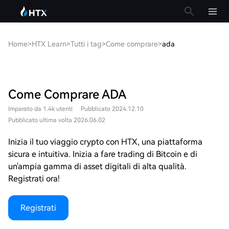
Home
>
HTX Learn
>
Tutti i tag
>
Come comprare
>
ada
Come Comprare ADA
Imparato da 1.4k utenti
Pubblicato 2024.12.10
Pubblicato ultima volta 2026.06.02
Inizia il tuo viaggio crypto con HTX, una piattaforma
sicura e intuitiva. Inizia a fare trading di Bitcoin e di
un'ampia gamma di asset digitali di alta qualità.
Registrati ora!
Registrati