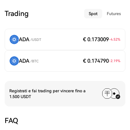
Trading
Spot
Futures
ADA
€ 0.173009
-4.52
%
/
USDT
ADA
€ 0.174790
-2.19
%
/
BTC
Registrati e fai trading per vincere fino a
1.500 USDT
FAQ