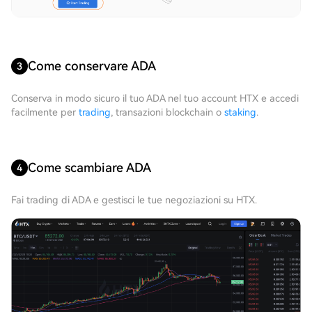
Come conservare ADA
3
Conserva in modo sicuro il tuo ADA nel tuo account HTX e accedi
facilmente per
trading
, transazioni blockchain o
staking
.
Come scambiare ADA
4
Fai trading di ADA e gestisci le tue negoziazioni su HTX.