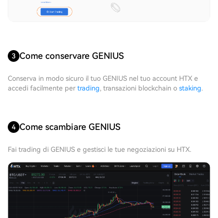
Come conservare GENIUS
3
Conserva in modo sicuro il tuo GENIUS nel tuo account HTX e
accedi facilmente per
trading
, transazioni blockchain o
staking
.
Come scambiare GENIUS
4
Fai trading di GENIUS e gestisci le tue negoziazioni su HTX.