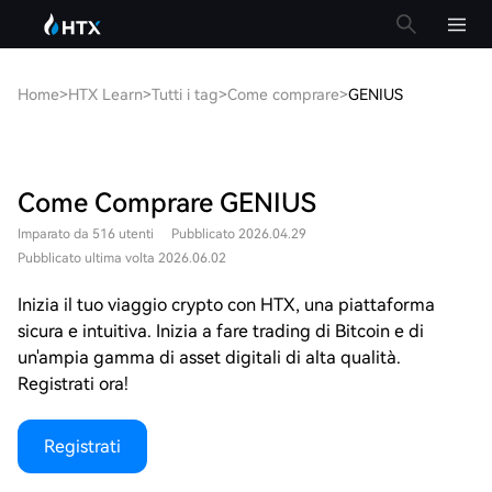
Home
>
HTX Learn
>
Tutti i tag
>
Come comprare
>
GENIUS
Come Comprare GENIUS
Imparato da 516 utenti
Pubblicato 2026.04.29
Pubblicato ultima volta 2026.06.02
Inizia il tuo viaggio crypto con HTX, una piattaforma
sicura e intuitiva. Inizia a fare trading di Bitcoin e di
un'ampia gamma di asset digitali di alta qualità.
Registrati ora!
Registrati