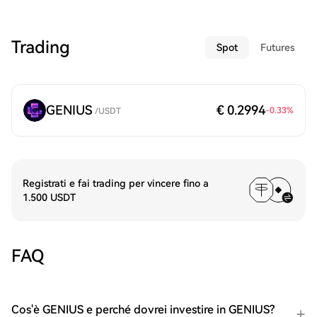
Trading
Spot
Futures
GENIUS
€ 0.2994
-0.33
%
/
USDT
Registrati e fai trading per vincere fino a
1.500 USDT
FAQ
Cos'è GENIUS e perché dovrei investire in GENIUS?