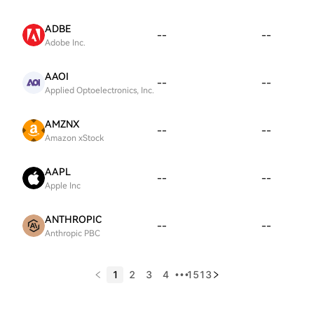
ADBE
--
--
Adobe Inc.
AAOI
--
--
Applied Optoelectronics, Inc.
AMZNX
--
--
Amazon xStock
AAPL
--
--
Apple Inc
ANTHROPIC
--
--
Anthropic PBC
1
2
3
4
1513
•••