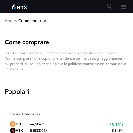
Home
>
Come comprare
Come comprare
Su HTX Learn, scopri le ultime notizie e analisi approfondite relative a
"Come comprare", che coprono le tendenze del mercato, gli aggiornamenti
sui progetti, gli sviluppi tecnologici e le politiche normative nel settore delle
criptovalute.
Popolari
Token di tendenza
+
0.14
%
BTC
64,984.35
0.00
%
HTX
0.0000018