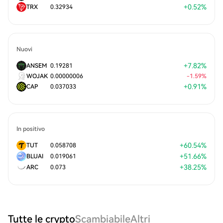
+
0.52
%
TRX
0.32934
Nuovi
+
7.82
%
ANSEM
0.19281
WOJAK
0.00000006
-
1.59
%
+
0.91
%
CAP
0.037033
In positivo
+
60.54
%
TUT
0.058708
+
51.66
%
BLUAI
0.019061
+
38.25
%
ARC
0.073
Tutte le crypto
Scambiabile
Altri