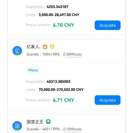
Disponibile
4253.343187
Limite
3,500.00-28,497.00 CNY
6.70 CNY
Acquista
Prezzo unitario
亿家人.
亿
Scambi: : 1004 | 98%
30Minuto
Alipay
Disponibile
40313.385003
Limite
70,000.00-270,502.00 CNY
6.71 CNY
Acquista
Prezzo unitario
国货之王
国
Scambi: : 4651 | 99%
10Minuto