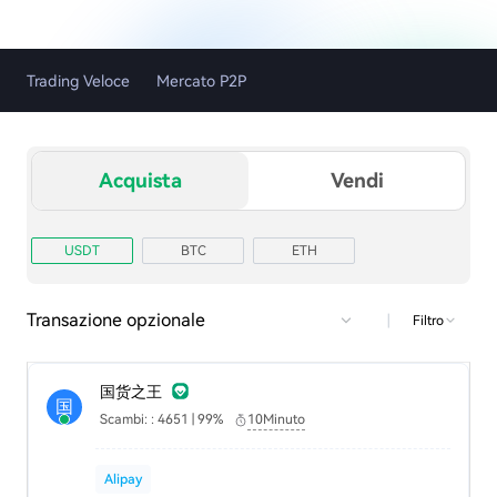
Trading Veloce
Mercato P2P
Acquista
Vendi
USDT
BTC
ETH
Transazione opzionale
|
Filtro
国货之王
国
Scambi: : 4651 | 99%
10Minuto
Alipay