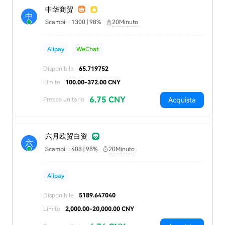
中华商贸
中
Scambi: : 1300 | 98%
20Minuto
Alipay
WeChat
Disponibile
65.719752
Limite
100.00-372.00 CNY
6.75 CNY
Acquista
Prezzo unitario
六月欧贸白资
六
Scambi: : 408 | 98%
20Minuto
Alipay
Disponibile
5189.647040
Limite
2,000.00-20,000.00 CNY