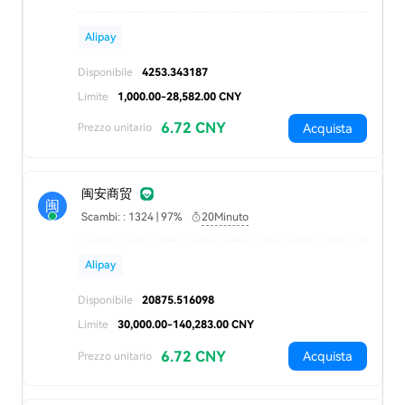
Alipay
Disponibile
4253.343187
Limite
1,000.00-28,582.00 CNY
6.72 CNY
Acquista
Prezzo unitario
闽安商贸
闽
Scambi: : 1324 | 97%
20Minuto
Alipay
Disponibile
20875.516098
Limite
30,000.00-140,283.00 CNY
6.72 CNY
Acquista
Prezzo unitario