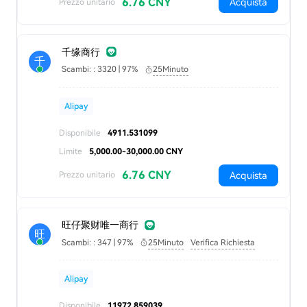
6.76 CNY
Acquista
Prezzo unitario
千缘商行
千
Scambi: : 3320 | 97%
25Minuto
Alipay
Disponibile
4911.531099
Limite
5,000.00-30,000.00 CNY
6.76 CNY
Acquista
Prezzo unitario
旺仔聚财唯一商行
旺
Scambi: : 347 | 97%
25Minuto
Verifica Richiesta
Alipay
Disponibile
11972.859039