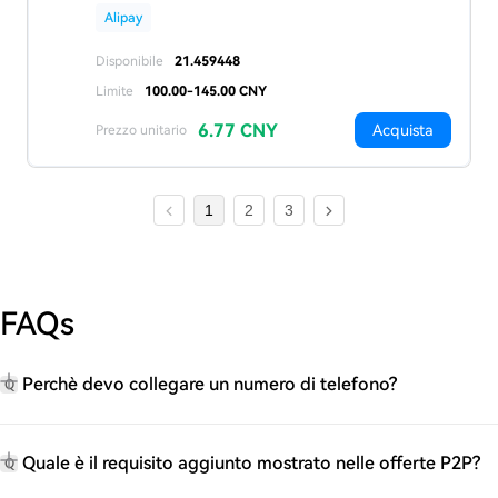
Alipay
Disponibile
21.459448
Limite
100.00-145.00 CNY
6.77 CNY
Acquista
Prezzo unitario
1
2
3
FAQs
Perchè devo collegare un numero di telefono?
Q
Quale è il requisito aggiunto mostrato nelle offerte P2P?
Q