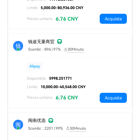
Limite
5,000.00-80,936.00 CNY
6.76 CNY
Acquista
Prezzo unitario
钱途无量商贸
钱
Scambi: : 896 | 97%
30Minuto
Alipay
Disponibile
5998.251771
Limite
10,000.00-40,548.00 CNY
6.76 CNY
Acquista
Prezzo unitario
闽南优选
闽
Scambi: : 2201 | 99%
30Minuto