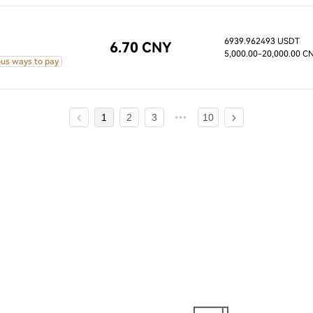
6939.962493 USDT
6.70 CNY
5,000.00
-20,000.00 C
ous ways to pay
1
2
3
10