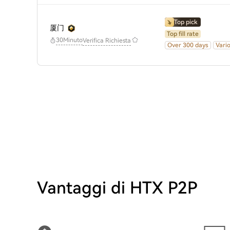
Top pick
厦门
Top fill rate
30Minuto
Verifica Richiesta
Over 300 days
Vari
Vantaggi di HTX P2P