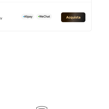
Alipay
WeChat
Acquista
NY