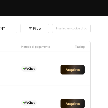
Filtro
CNY
Metodo di pagamento
Trading
WeChat
Acquista
WeChat
Acquista