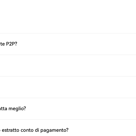
rte P2P?
atta meglio?
io estratto conto di pagamento?