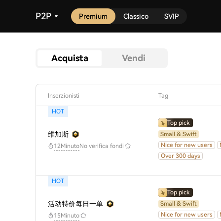
P2P
Premium
Classico
SVIP
Acquista
Vendi
Inserzionisti
Tag
HOT
Top pick
维加斯
Small & Swift
Nice for new users
No verifica fondi
12Minuto
Over 300 days
HOT
Top pick
活动特价每日一单
Small & Swift
Nice for new users
15Minuto