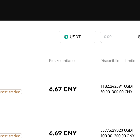
USDT
Prezzo unitario
Disponibile
Limite
1182.242591 USDT
6.67 CNY
Most traded
50.00
-300.00 CNY
5577.629023 USDT
6.69 CNY
Most traded
100.00
-200.00 CNY