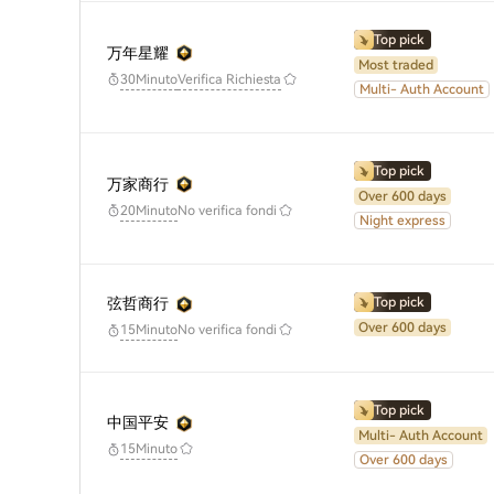
Top pick
万年星耀
Most traded
30Minuto
Verifica Richiesta
Multi- Auth Account
Top pick
万家商行
Over 600 days
No verifica fondi
20Minuto
Night express
弦哲商行
Top pick
Over 600 days
No verifica fondi
15Minuto
Top pick
中国平安
Multi- Auth Account
15Minuto
Over 600 days