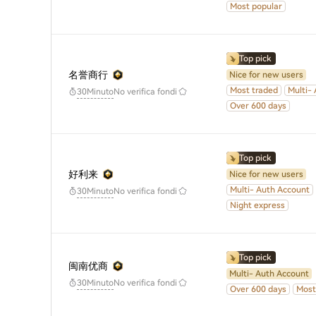
Most popular
Top pick
名誉商行
Nice for new users
Most traded
Multi-
No verifica fondi
30Minuto
Over 600 days
Top pick
好利来
Nice for new users
Multi- Auth Account
No verifica fondi
30Minuto
Night express
Top pick
闽南优商
Multi- Auth Account
No verifica fondi
30Minuto
Over 600 days
Most