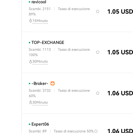
ravicool
Scambi: 2151
|
Tasso di esecuzione
1.05 US
89%
15Minuto
TOP-EXCHANGE
Scambi: 1113
|
Tasso di esecuzione
1.05 US
100%
30Minuto
-Broker-
Scambi: 3732
|
Tasso di esecuzione
1.06 US
60%
30Minuto
Expert06
1.06 US
Scambi: 89
|
Tasso di esecuzione
50%