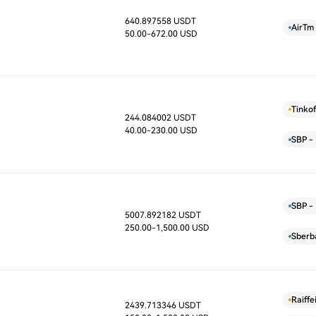
640.897558 USDT
D
AirTm
50.00
-672.00 USD
Tinkof
244.084002 USDT
D
40.00
-230.00 USD
SBP - 
SBP - 
5007.892182 USDT
D
250.00
-1,500.00 USD
Sberb
Raiff
2439.713346 USDT
D