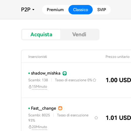
P2P
Premium
Classico
SVIP
Acquista
Vendi
Inserzionisti
Prezzo unitario
shadow_mishka
1.00 US
Scambi: 138
|
Tasso di esecuzione
0%
15Minuto
Fast__change
Scambi: 8025
|
Tasso di esecuzione
1.01 US
93%
20Minuto