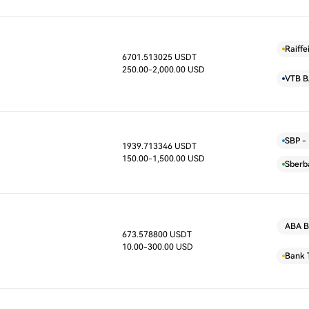
Raiff
6701.513025 USDT
D
250.00
-2,000.00 USD
VTB 
SBP - 
1939.713346 USDT
D
150.00
-1,500.00 USD
Sberb
ABA B
673.578800 USDT
D
10.00
-300.00 USD
Bank 