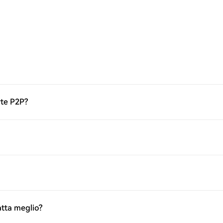
rte P2P?
atta meglio?