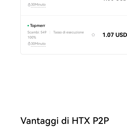
30Minuto
Topmerr
Scambi: 549
|
Tasso di esecuzione
1.07 US
100%
30Minuto
Vantaggi di HTX P2P