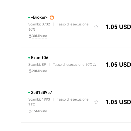
-Broker-
Scambi: 3732
|
Tasso di esecuzione
1.05 US
60%
30Minuto
Expert06
1.05 US
Scambi: 89
|
Tasso di esecuzione
50%
20Minuto
258188957
Scambi: 1993
|
Tasso di esecuzione
1.05 US
76%
15Minuto