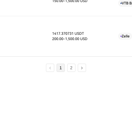
150.00
-1,500.00 USD
VTB 
1417.370731 USDT
D
Zelle
200.00
-1,500.00 USD
1
2