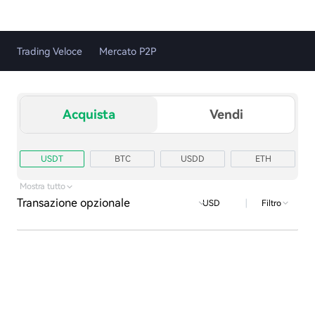
Trading Veloce
Mercato P2P
Acquista
Vendi
USDT
BTC
USDD
ETH
TRX
USD1
Mostra tutto
Transazione opzionale
|
Filtro
USD