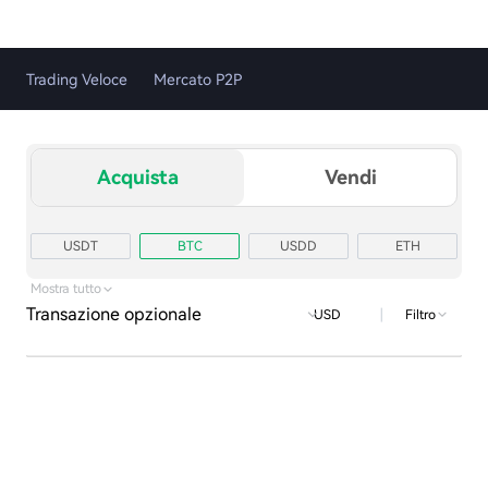
Trading Veloce
Mercato P2P
Acquista
Vendi
USDT
BTC
USDD
ETH
TRX
USD1
Mostra tutto
Transazione opzionale
|
Filtro
USD