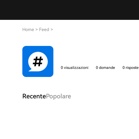
Home
>
Feed
>
0 visualizzazioni
0 domande
0 risposte
Recente
Popolare