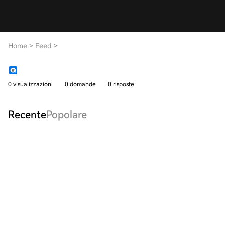
Home
>
Feed
>
0 visualizzazioni
0 domande
0 risposte
Recente
Popolare