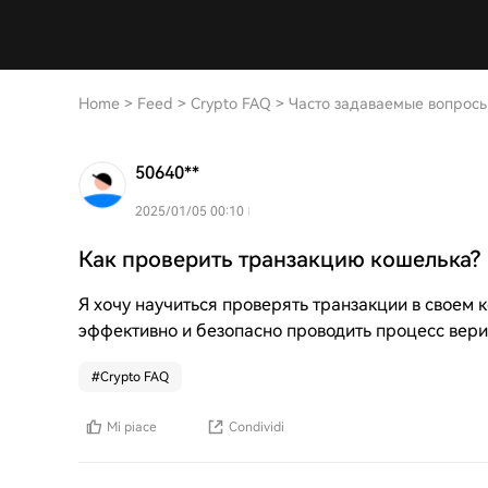
Home
>
Feed
>
Crypto FAQ
>
Часто задаваемые вопросы
50640**
2025/01/05 00:10
Как проверить транзакцию кошелька?
Я хочу научиться проверять транзакции в своем к
эффективно и безопасно проводить процесс вер
#
Crypto FAQ
Mi piace
Condividi