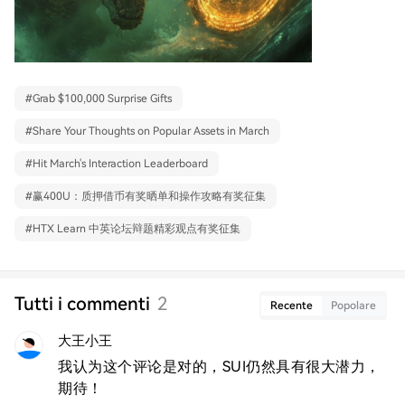
#
Grab $100,000 Surprise Gifts
#
Share Your Thoughts on Popular Assets in March
#
Hit March's Interaction Leaderboard
#
赢400U：质押借币有奖晒单和操作攻略有奖征集
#
HTX Learn 中英论坛辩题精彩观点有奖征集
Tutti i commenti
2
Recente
Popolare
大王小王
我认为这个评论是对的，SUI仍然具有很大潜力，
期待！