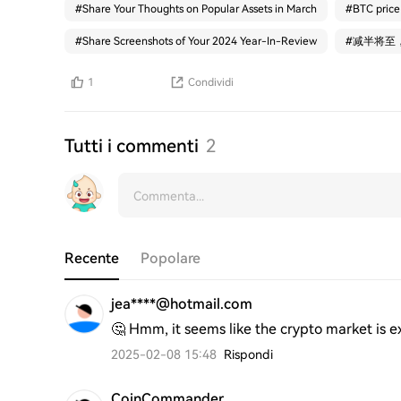
#
Share Your Thoughts on Popular Assets in March
#
BTC price
#
Share Screenshots of Your 2024 Year-In-Review
#
减半将至
1
Condividi
Tutti i commenti
2
Recente
Popolare
jea****@hotmail.com
🤔 Hmm, it seems like the crypto market is ex
2025-02-08 15:48
Rispondi
CoinCommander