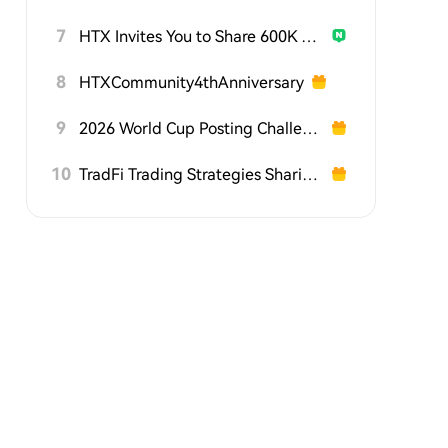
7
HTX Invites You to Share 600K USDT in Gift Packs
8
HTXCommunity4thAnniversary
9
2026 World Cup Posting Challenge on HTX Square
10
TradFi Trading Strategies Sharing Challenge