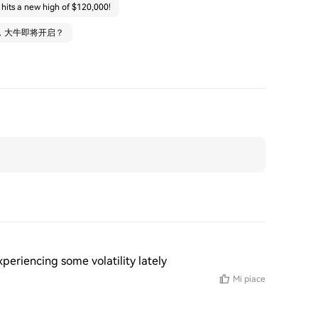
 hits a new high of $120,000!
，大牛即将开启？
periencing some volatility lately
Mi piace