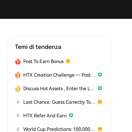
Temi di tendenza
Post To Earn Bonus
HTX Creation Challenge — Post and Win 1,500U
Discuss Hot Assets , Enter the Lucky Draw
4
Last Chance: Guess Correctly Today and Win More
5
HTX Refer And Earn
6
World Cup Predictions: 100,000 USDT Daily