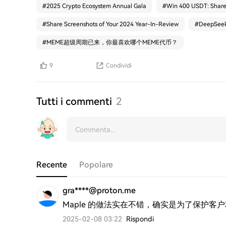
#
2025 Crypto Ecosystem Annual Gala
#
Win 400 USDT: Share
#
Share Screenshots of Your 2024 Year-In-Review
#
DeepS
#
MEME超级周期已来，你最喜欢哪个MEME代币？
9
Condividi
Tutti i commenti
2
Recente
Popolare
gra****@proton.me
Maple 的做法实在不错，确实是为了保护客
2025-02-08 03:22
Rispondi