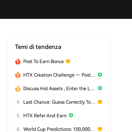
Temi di tendenza
Post To Earn Bonus
HTX Creation Challenge — Post and Win 1,500U
Discuss Hot Assets , Enter the Lucky Draw
4
Last Chance: Guess Correctly Today and Win More
5
HTX Refer And Earn
6
World Cup Predictions: 100,000 USDT Daily