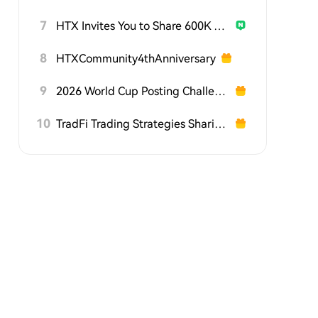
7
HTX Invites You to Share 600K USDT in Gift Packs
8
HTXCommunity4thAnniversary
9
2026 World Cup Posting Challenge on HTX Square
10
TradFi Trading Strategies Sharing Challenge