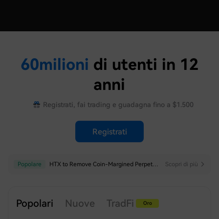
60
milioni
di utenti in 12
anni
Registrati, fai trading e guadagna fino a $1.500
Registrati
Popolare
Popolare
HTX to Remove Coin-Margined Perpetual Futures for LTCUSD
HTX to Adjust Minimum Price Precision for Select USDT-Margined Perpetual Futures
Scopri di più
Scopri di più
Popolari
Nuove
TradFi
Oro
Argento