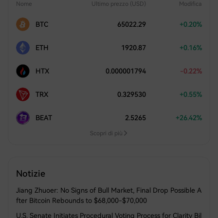
Nome
Ultimo prezzo (USD)
Modifica
BTC
65022.29
+0.20%
ETH
1920.87
+0.16%
HTX
0.000001794
-0.22%
TRX
0.329530
+0.55%
BEAT
2.5265
+26.42%
Scopri di più
Notizie
Jiang Zhuoer: No Signs of Bull Market, Final Drop Possible A
fter Bitcoin Rebounds to $68,000-$70,000
U.S. Senate Initiates Procedural Voting Process for Clarity Bil