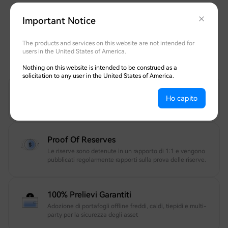
Salvaguardia Dei Tuoi
Important Notice
Asset
Trasparente, completamente prelevabile e
The products and services on this website are not intended for
protetto da esperti di sicurezza riconosciuti a
users in the United States of America.
livello mondiale.
Nothing on this website is intended to be construed as a
solicitation to any user in the United States of America.
12 Anni Di Sicurezza Fidata
Ho capito
Il tuo account e asset protetti 24 ore su 24
Proof Of Reserves
Le riserve sono detenute in un rapporto di 1:1 e vengono
pubblicati regolarmente rapporti sulla prova delle riserve.
100% Prelievi Garantiti
Adozione di portafogli offline freddi, caldi, tiepidi e multi-
party per la sicurezza degli asset