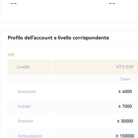
--
--
Profilo dell'account e livello corrispondente
VIP
Livello
HTX EXP
Token
Avanzato
≥ 4000
Insider
≥ 7000
Premier
≥ 30000
Ambassador
≥ 150000