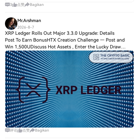
Poin Kunci Tentang XRP 2.0 Untuk
3
点赞
Bagikan
mengekstrak esensi dari XRP 2.0,
beberapa faktor kritis muncul: Fitur Unik:
Penyertaan fitur seperti teks-ke-gambar
Mr.Arshman
dan teks-ke-suara yang ditenagai AI
2026-8-7
semakin memperluas aplikasi potensial
XRP Ledger Rolls Out Major 3.3.0 Upgrade: Details
XRP 2.0. Teknologi Blockchain: Kerangka
Post To Earn BonusHTX Creation Challenge — Post and
kerja menggunakan mekanisme blockchain
Win 1,500UDiscuss Hot Assets , Enter the Lucky Draw
canggih dan protokol enkripsi, memastikan
Notably, the amendments will expand the blockchain’s
lingkungan yang aman dan
capabilities for privacy, institutional fin
terdesentralisasi untuk transaksi.
Skalabilitas dan Privasi: XRP 2.0
memprioritaskan perlindungan privasi
yang lebih baik dalam proses transaksi dan
skalabilitas yang diperlukan untuk
mengakomodasi basis pengguna yang
berkembang. Tidak Terafiliasi dengan
Ripple: Penting untuk dicatat, meskipun
namanya, XRP 2.0 tidak memiliki kesetiaan
atau kolaborasi dengan XRP dari Ripple,
membedakan kerangka operasi dan
评论
点赞
Bagikan
tujuannya dalam ekosistem cryptocurrency.
Kesimpulan XRP 2.0 mewakili usaha