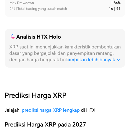
Max Drawdown
1.84%
24J | Total trading yang sudah match
16
｜
91
Analisis HTX Holo
XRP saat ini menunjukkan karakteristik pembentukan
dasar yang bergejolak dan penyempitan rentang,
dengan harga bergerak bolak-balik berulang kali
Tampilkan lebih banyak
dalam rentang sempit, memberikan lingkungan
pemicu berkepadatan tinggi untuk strategi grid.
Dilihat dari dimensi **24H**, harga intraday
menyelesaikan beberapa penetrasi efektif antara
level tinggi dan rendah, candlestick per jam
Prediksi Harga XRP
menunjukkan ritme fluktuasi kecil yang khas, grid
terpicu lapis demi lapis, direalisasikan grid demi
Jelajahi
prediksi harga XRP lengkap
di HTX.
grid, jumlah transaksi terdistribusi merata, strategi
sepanjang waktu mempertahankan status panen
frekuensi tinggi, dan efisiensi pemicu kumulatif grid
Prediksi Harga XRP pada 2027
intraday menunjukkan kinerja yang menonjol. Grid