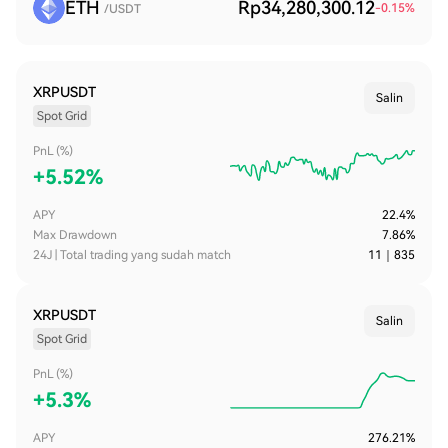
ETH
Rp34,280,300.12
-0.15
%
/USDT
XRPUSDT
Salin
Spot Grid
PnL (%)
+
5.52%
APY
22.4%
Max Drawdown
7.86%
24J | Total trading yang sudah match
11
｜
835
XRPUSDT
Salin
Spot Grid
PnL (%)
+
5.3%
APY
276.21%