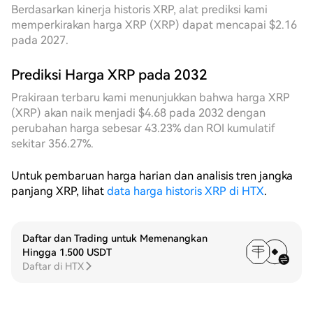
Berdasarkan kinerja historis XRP, alat prediksi kami
dinamis, dengan kemampuannya merasakan
memperkirakan harga XRP (XRP) dapat mencapai $2.16
perubahan volatilitas secara real-time, secara
pada 2027.
otomatis mempersempit jarak grid dalam beberapa
kali pergerakan harga bolak-balik intraday, secara
Prediksi Harga XRP pada 2032
signifikan meningkatkan kepadatan transaksi dalam
unit amplitudo; sementara grid tetap, karena jarak
Prakiraan terbaru kami menunjukkan bahwa harga XRP
gridnya tetap, mengalami jendela kosong pemicu
(XRP) akan naik menjadi $4.68 pada 2032 dengan
yang jelas pada periode volatilitas rendah, dan
perubahan harga sebesar 43.23% dan ROI kumulatif
perbedaan hasil keduanya terlihat jelas dalam
sekitar 356.27%.
periode ini. Dari tinjauan siklus **7D**, dalam tujuh
hari terakhir harga mengalami penyesuaian
Untuk pembaruan harga harian dan analisis tren jangka
struktural yang secara bertahap turun dari level
panjang XRP, lihat
data harga historis XRP di HTX
.
relatif tinggi ke area support saat ini, secara
keseluruhan menunjukkan penurunan bertahap
kemudian stabil, amplitudo rentang mencukupi,
Daftar dan Trading untuk Memenangkan
memberikan ruang arbitrase dua arah yang
Hingga 1.500 USDT
berkelanjutan untuk strategi grid. Grid dinamis
Daftar di HTX
selama penurunan secara bersamaan menggeser
pusat grid ke bawah, selalu mengunci area padat
order di zona aktif harga, secara efektif menghindari