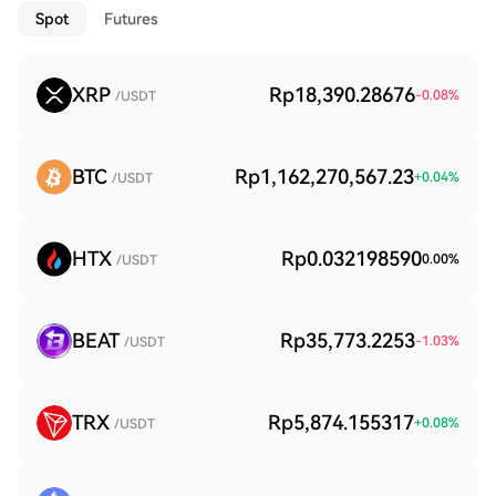
Spot
Futures
XRP
Rp18,390.28676
-0.08
%
/USDT
BTC
Rp1,162,270,567.23
+
0.04
%
/USDT
HTX
Rp0.032198590
0.00
%
/USDT
BEAT
Rp35,773.2253
-1.03
%
/USDT
TRX
Rp5,874.155317
+
0.08
%
/USDT