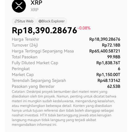
XRP
XRP
Situs Web
Block Explorer
Rp
18,390.28676
-0.08%
Harga Terakhir
Rp18,390.28676
Turnover (24j)
Rp72.18B
Harga Tertinggi Sepanjang Masa
Rp65,400.58721
Total Pasokan
99.98B
Fully Diluted Market Cap
Rp1,838.76T
Peringkat
6
Market Cap
Rp1,150.00T
Terendah Sepanjang Sejarah
Rp48.13142
Pasokan yang Beredar
62.53B
Catatan: Deskripsi proyek bersumber dari materi resmi yang
disediakan oleh tim proyek. Namun, penting untuk dicatat bahwa
materi ini mungkin sudah kedaluwarsa, mengandung kesalahan,
atau menghilangkan beberapa detail. Konten yang disediakan
hanya untuk tujuan referensi dan tidak boleh dianggap sebagai
nasihat investasi. HTX tidak bertanggung jawab atas kerugian
langsung maupun tidak langsung yang terjadi akibat
mengandalkan informasi ini.