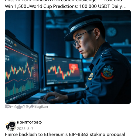
secara signifikan mempengaruhi
Win 1,500UWorld Cup Predictions: 100,000 USDT Daily
kredibilitas dan keberhasilan sebuah
proyek, namun transparansi mengenai
South Korea has witnessed an unprecedented spike in
pendukung finansial XRP 2.0 belum
cryptocurrency-linked money laundering cases
ditetapkan. Bagaimana Cara Kerja XRP
2.0? XRP 2.0 menonjol dengan
menerapkan kombinasi teknologi
blockchain dan algoritma enkripsi canggih
yang memastikan transaksi yang aman
dan terdesentralisasi. Struktur inovatifnya
mencakup fitur unik yang dirancang untuk
meningkatkan keterlibatan pengguna dan
memperluas fungsi di luar transaksi
cryptocurrency konvensional. Di antara
fitur-fitur ini, XRP 2.0 mengintegrasikan
kemampuan yang ditenagai oleh AI,
seperti fungsi teks-ke-gambar dan teks-
ke-suara. Penambahan ini dirancang untuk
评论
点赞
Bagikan
meningkatkan pengalaman interaktif bagi
pengguna, mendorong penerapan yang
lebih luas di berbagai sektor. Dengan
криптограф
menjembatani kemajuan teknologi dengan
2026-8-7
desain yang berorientasi pada pengguna,
Fierce backlash to Ethereum’s EIP-8363 staking proposal