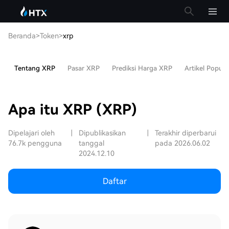
Beranda
>
Token
>
xrp
Tentang XRP
Pasar XRP
Prediksi Harga XRP
Artikel Popule
Apa itu XRP (XRP)
Dipelajari oleh
|
Dipublikasikan
|
Terakhir diperbarui
76.7k pengguna
tanggal
pada 2026.06.02
2024.12.10
Daftar