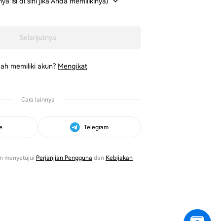
 isi di sini jika Anda memilikinya)
Selanjutnya
ah memiliki akun?
Mengikat
Cara lainnya
e
Telegram
n menyetujui
Perjanjian Pengguna
dan
Kebijakan