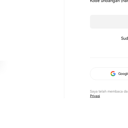
Kode undangan (hanya
Sud
Googl
Saya telah membaca da
Privasi