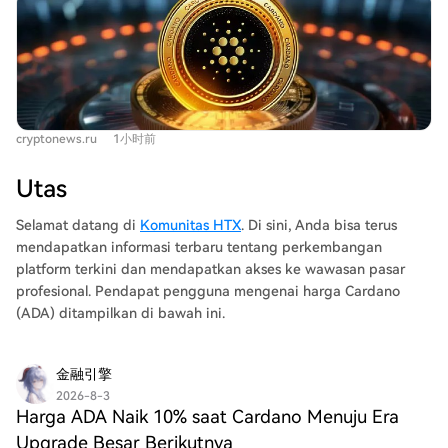
menjadi $650 juta, menandakan minat yang meningkat
token tertentu. Dengan menarik pendaftaran, Grayscale
pesat. Investor besar juga mengakumulasi sekitar 240
mempertahankan opsi untuk mengajukan kembali di
juta ADA dalam beberapa hari terakhir, mengindikasikan
masa depan tanpa membuang sumber daya untuk
kepercayaan terhadap potensi kenaikan harga. Harga
produk yang belum siap pasar. Harga ADA, HBAR, dan
ADA baru-baru ini bergerak dari $0,16 ke $0,19 sebelum
DOT tidak bergerak signifikan setelah pengumuman,
sedikit terkoreksi. Reli ini didukung oleh peningkatan
mengindikasikan pasar memandang ini sebagai langkah
cryptonews.ru
1小时前
minat terbuka di pasar berjangka dan likuidasi posisi
penataan internal. Produk unggulan Grayscale seperti
short (jual), yang mendorong aset kripto ini mendekati
Bitcoin dan Ethereum tidak terdampak. Perusahaan
Utas
level kritis $0,20. Level $0,20 kini menjadi area penting.
tetap mengembangkan ETF altcoin lainnya seperti
Jika berhasil bertahan di atasnya, ADA berpeluang
Selamat datang di
Komunitas HTX
. Di sini, Anda bisa terus
Bittensor, Aave, dan BNB, sementara produk terkait
menuju zona resistensi yang lebih tinggi. Namun,
mendapatkan informasi terbaru tentang perkembangan
staking telah mendapat persetujuan. Penarikan ini
kegagalan mempertahankan level tersebut berisiko
platform terkini dan mendapatkan akses ke wawasan pasar
terbatas pada tiga lini altcoin spesifik, menyempitkan
memicu koreksi menuju zona support yang lebih rendah.
profesional. Pendapat pengguna mengenai harga Cardano
portofolio untuk fokus pada produk yang lebih
Posisi bullish saat ini sedikit mendominasi di bursa
(ADA) ditampilkan di bawah ini.
prioritas.
utama.
金融引擎
2026-8-3
Harga ADA Naik 10% saat Cardano Menuju Era
Upgrade Besar Berikutnya