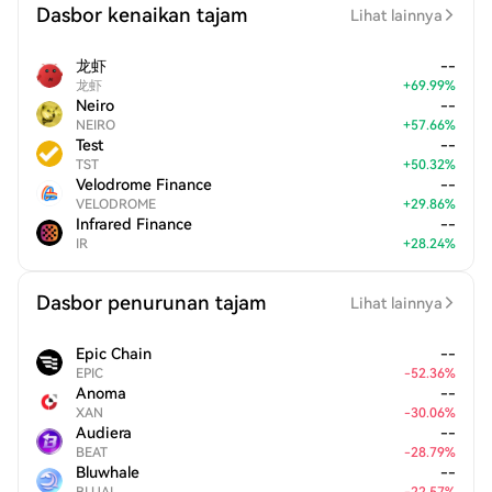
Dasbor kenaikan tajam
Lihat lainnya
龙虾
--
龙虾
+
69.99
%
Neiro
--
NEIRO
+
57.66
%
Test
--
TST
+
50.32
%
Velodrome Finance
--
VELODROME
+
29.86
%
Infrared Finance
--
IR
+
28.24
%
Dasbor penurunan tajam
Lihat lainnya
Epic Chain
--
EPIC
-
52.36
%
Anoma
--
XAN
-
30.06
%
Audiera
--
BEAT
-
28.79
%
Bluwhale
--