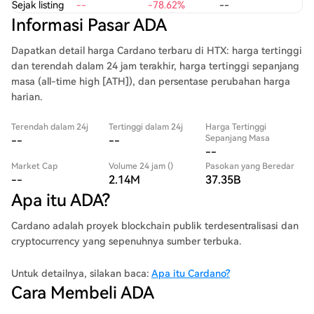
Sejak listing
--
-78.62%
--
Informasi Pasar ADA
Dapatkan detail harga Cardano terbaru di HTX: harga tertinggi
dan terendah dalam 24 jam terakhir, harga tertinggi sepanjang
masa (all-time high [ATH]), dan persentase perubahan harga
harian.
Terendah dalam 24j
Tertinggi dalam 24j
Harga Tertinggi
Sepanjang Masa
--
--
--
Market Cap
Volume 24 jam ()
Pasokan yang Beredar
--
2.14M
37.35B
Apa itu ADA?
Cardano adalah proyek blockchain publik terdesentralisasi dan
cryptocurrency yang sepenuhnya sumber terbuka.
Untuk detailnya, silakan baca:
Apa itu Cardano?
Cara Membeli ADA