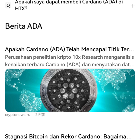
Apakah saya dapat membeli Cardano (ADA) di
Q
HTX?
Berita ADA
Apakah Cardano (ADA) Telah Mencapai Titik Terendah? Perusahaan Analisis Melaporkan! Ini Informasi Terbaru
Perusahaan penelitian kripto 10x Research menganalisis
kenaikan terbaru Cardano (ADA) dan menyatakan data
saat ini mungkin menunjukkan pembentukan dasar
harga. Menurut data mereka, ADA diperdagangkan di
atas rata-rata bergerak 7-hari dan 30-hari, dengan
kenaikan harga sekitar 20,8% dalam seminggu terakhir,
didorong terutama oleh akumulasi investor besar.
Investor institusional dilaporkan mengakumulasi lebih
cryptonews.ru
2天前
dari 240 juta ADA dalam lima hari, yang dianggap
sebagai sinyal bullish signifikan. Faktor pendorong
lainnya termasuk kemajuan teknis seperti koneksi lintas
Stagnasi Bitcoin dan Rekor Cardano: Bagaimana Awal Agustus di Pasar Kripto
rantai pertama antara Cardano dan Injective melalui