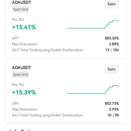
ADAUSDT
Salin
Spot Grid
PnL (%)
+
15.41
%
APY
803.35
%
Max Drawdown
2.89
%
24J | Total Trading yang Sudah Diselesaikan
13
｜
104
ADAUSDT
Salin
Spot Grid
PnL (%)
+
15.39
%
APY
802.73
%
Max Drawdown
2.93
%
24J | Total Trading yang Sudah Diselesaikan
10
｜
95