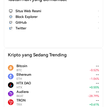
Situs Web Resmi
Block Explorer
GitHub
Twitter
Kripto yang Sedang Trending
Bitcoin
--
BTC
-
0.52
%
Ethereum
--
ETH
-
1.04
%
HTX DAO
--
HTX
+
0.55
%
Audiera
--
BEAT
-
28.79
%
TRON
--
TRX
+
0.61
%