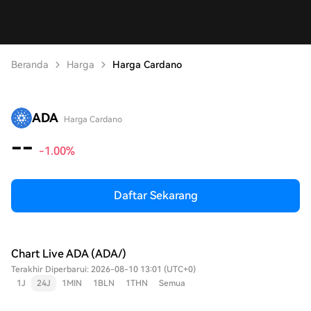
Beranda
Harga
Harga Cardano
ADA
Harga Cardano
--
-1.00%
Daftar Sekarang
Chart Live ADA (ADA/)
Terakhir Diperbarui: 2026-08-10 13:01 (UTC+0)
1J
24J
1MIN
1BLN
1THN
Semua