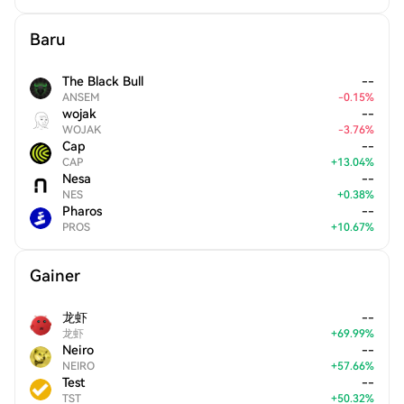
Baru
The Black Bull
--
ANSEM
-
0.15
%
wojak
--
WOJAK
-
3.76
%
Cap
--
CAP
+
13.04
%
Nesa
--
NES
+
0.38
%
Pharos
--
PROS
+
10.67
%
Gainer
龙虾
--
龙虾
+
69.99
%
Neiro
--
NEIRO
+
57.66
%
Test
--
TST
+
50.32
%