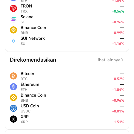
ETH
-
1.04
%
TRON
--
TRX
+
0.56
%
Solana
--
SOL
-
0.96
%
Binance Coin
--
BNB
-
0.99
%
SUI Network
--
SUI
-
1.16
%
Direkomendasikan
Lihat lainnya
Bitcoin
--
BTC
-
0.52
%
Ethereum
--
ETH
-
1.04
%
Binance Coin
--
BNB
-
0.96
%
USD Coin
--
USDC
-
0.01
%
XRP
--
XRP
-
1.51
%