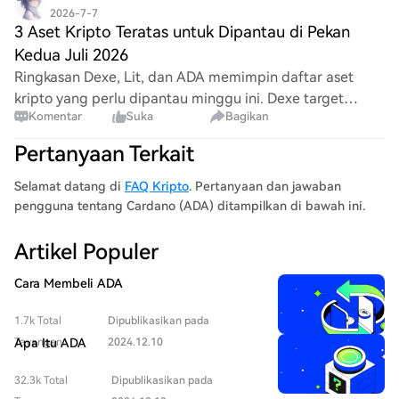
2026-7-7
3 Aset Kripto Teratas untuk Dipantau di Pekan
Kedua Juli 2026
Ringkasan Dexe, Lit, dan ADA memimpin daftar aset
kripto yang perlu dipantau minggu ini. Dexe target
Komentar
Suka
Bagikan
US$30 setelah breakout cup and handle mingguan. Reli
26% ADA tetap bersifat korektif kecuali jika b
Pertanyaan Terkait
Selamat datang di
FAQ Kripto
. Pertanyaan dan jawaban
pengguna tentang Cardano (ADA) ditampilkan di bawah ini.
Artikel Populer
Cara Membeli ADA
1.7k Total
Dipublikasikan pada
Tayangan
Apa Itu ADA
2024.12.10
32.3k Total
Dipublikasikan pada