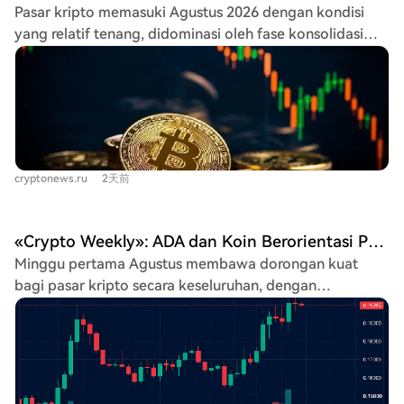
Pasar kripto memasuki Agustus 2026 dengan kondisi
protokol IBC di jaringan tes, yang bertujuan
yang relatif tenang, didominasi oleh fase konsolidasi
memungkinkan penggunaan ADA di ekosistem Injective.
aset-aset besar. Bitcoin (BTC) hanya naik 2,35% dalam
Selain itu, Cardano diharapkan menyelesaikan proses
seminggu, tetap terperangkap dalam kanal
verifikasi data perdagangan 75 hari pada 9 Agustus
perdagangan antara $61.500 dan $67.253. Data
untuk pasar berjangka yang diatur di CME, sebuah
lapangan kerja AS yang kuat mengurangi harapan
langkah yang mungkin penting untuk potensi inklusi
penurunan suku bunga, menahan kenaikan harga.
dalam ETF spot di masa depan. Jaringan juga telah
Namun, ETF spot Bitcoin mencatat arus masuk
beralih ke fase perencanaan era Dijkstra setelah
cryptonews.ru
2天前
mingguan tertinggi sejak akhir April ($754,69 juta). Di
pembaruan hard fork Van Rossem. Analis menekankan
sisi lain, ETF spot Hashdex di Brasil akan dilikuidasi,
bahwa meskipun ADA mencatat kenaikan mingguan
berpotensi meningkatkan pasokan BTC pada
sekitar 21%, kunci utamanya adalah identitas pembeli
«Crypto Weekly»: ADA dan Koin Berorientasi Privasi Menunjukkan Kinerja Terbaik, Sementara XRP Turun
pertengahan Agustus. Ethereum (ETH) mengikuti tren
dan alasannya. Mereka juga mengamati perputaran
Minggu pertama Agustus membawa dorongan kuat
serupa, naik 2,48% dan terkonsolidasi di sekitar $1.900.
modal yang lebih luas di pasar, dari spekulasi meme coin
bagi pasar kripto secara keseluruhan, dengan
Berita positif datang dari jumlah ETH yang di-stake
ke aset lapisan pertama dengan kapitalisasi pasar besar
kapitalisasi pasar melonjak menjadi $2,9 triliun. Bitcoin
yang pertama kali melebihi 34% dari total pasokan,
dan aset DeFi yang menghasilkan hasil, yang mungkin
memimpin reli, mengembalikan level $65.000 dan
mengurangi likuiditas. ETF spot Ethereum juga mencatat
menandakan dimulainya musim altcoin.
mengatasi hambatan regulasi setelah penundaan RUU
arus masuk kelima minggu berturut-turut. Cardano
CLARITY Act AS. Cardano ($ADA) menjadi bintang
(ADA) menjadi pengecualian dengan kinerja kuat,
pekan ini, mencetak pertumbuhan dua digit beruntun
melonjak hampir 19% dan menjadi salah satu pemimpin