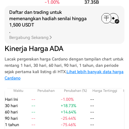
-1.00%
37.35B
Daftar dan trading untuk
memenangkan hadiah senilai hingga
1,500 USDT
.
Bergabung Sekarang
Kinerja Harga ADA
Lacak pergerakan harga Cardano dengan tampilan chart untuk
rentang 1 hari, 30 hari, 60 hari, 90 hari, 1 tahun, dan periode
sejak pertama kali listing di HTX.
Lihat lebih banyak data harga
Cardano
Waktu
Perubahan
Perubahan (%)
Harga Tertinggi
Har
Hari Ini
--
-1.00%
--
30 hari
--
+18.73%
--
60 hari
--
+14.64%
--
90 hari
--
-25.44%
--
1 tahun
--
-75.46%
--