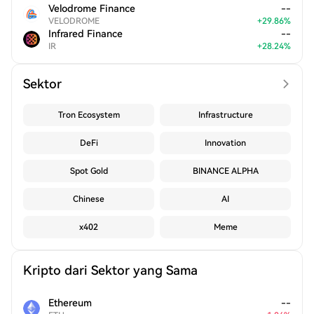
Velodrome Finance
--
VELODROME
+
29.86
%
Infrared Finance
--
IR
+
28.24
%
Sektor
Tron Ecosystem
Infrastructure
DeFi
Innovation
Spot Gold
BINANCE ALPHA
Chinese
AI
x402
Meme
Kripto dari Sektor yang Sama
Ethereum
--