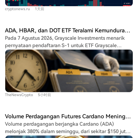
berkat integrasi dengan Injective, meski masih turun
pasar. Kenaikan ini didorong oleh pencapaian rekor
cryptonews.ru
1天前
30% dalam 90 hari terakhir. Aset berorientasi privasi
desentralisasi baru (Koefisien Nakamoto 16) dan
seperti ZEC dan XMR juga naik 8% dan 7%. Altcoin
peningkatan aktivitas dari pemain besar (paus), yang
kapitalisasi besar seperti BNB, SOL, dan HYPE
terlihat dari peningkatan minat terbuka di pasar
ADA, HBAR, dan DOT ETF Teralami Kemunduran setelah Grayscale Tarik Kembali Pengajuan S-1
mengikuti sentimen positif, begitu pula token yang
derivatif sebesar 27%. Avalanche (AVAX) mendapat
Pada 7 Agustus 2026, Grayscale Investments menarik
didukung emas (PAXG, XAUT). Di sisi lain, beberapa
berita positif dari adopsi institusional, termasuk
pernyataan pendaftaran S-1 untuk ETF Grayscale
altcoin besar tertinggal. XRP turun 1,5%, menjadi satu-
platform verifikasi sertifikat akademik oleh pemerintah
Cardano Trust, Grayscale Hedera Trust, dan Grayscale
satunya aset digital top-10 yang mencatat kerugian
Kenya dan perluasan tokenisasi aset dunia nyata (RWA).
Polkadot Trust dari SEC. Penarikan ketiganya dilakukan
mingguan. Stellar (XLM) juga terkoreksi, dengan
Namun, berita ini belum berdampak signifikan pada
secara bersamaan dengan bahasa yang identik dalam
penurunan lebih tajam terjadi pada CC, CRO, SHIB, dan
harga, yang bergerak datar. Sementara itu, Aptos (APT)
pengajuan Formulir RW. ADA, HBAR, dan DOT
ONDO. Ke depan, penundaan RUU CLARITY
naik lebih dari 6% setelah meluncurkan fitur Confidential
dipandang berada di peringkat di bawah Bitcoin dan
menghilangkan katalis makro jangka pendek. Perilaku
APT untuk meningkatkan privasi transaksi bagi klien
Ethereum dalam perlombaan ETF, serta di bawah aset
harga kemungkinan akan ditentukan oleh faktor industri
korporat.
TheNewsCrypto
5小时前
seperti Solana, XRP, dan Litecoin. Dana spot BTC dan
dan katalis internal kripto setidaknya hingga
ETH sudah diperdagangkan dengan aset miliaran dolar,
pertengahan September.
sementara permintaan untuk ketiga token ini dinilai
Volume Perdagangan Futures Cardano Meningkat 380%. Kriptokitty Bertaruh pada Kenaikan
belum jelas terwujud. Penarikan ini tampaknya
Volume perdagangan berjangka Cardano (ADA)
merupakan keputusan portofolio yang terencana,
melonjak 380% dalam seminggu, dari sekitar $150 juta
bukan reaksi terhadap perkembangan regulator atau