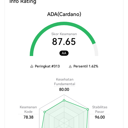
Info Rating
ADA
(Cardano)
Skor Keamanan
87.65
AA
Peringkat
#
313
Persentil
1.62
%
Kesehatan
Fundamental
80.00
Keamanan
Stabilitas
Kode
Pasar
78.38
96.00