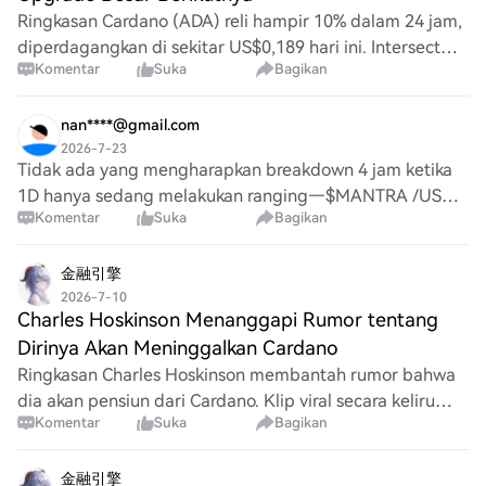
Ringkasan Cardano (ADA) reli hampir 10% dalam 24 jam,
diperdagangkan di sekitar US$0,189 hari ini. Intersect
Komentar
Suka
Bagikan
telah mengonfirmasi bahwa perencanaan untuk era
pengembangan Dijkstra sudah resmi dimulai.
nan****@gmail.com
2026-7-23
Tidak ada yang mengharapkan breakdown 4 jam ketika
1D hanya sedang melakukan ranging—$MANTRA /USDT
Komentar
Suka
Bagikan
sebentar lagi akan membuktikan mereka salah.
$MANTRA - SHORT Rencana Perdagangan: Entry:
0.0064198 –
金融引擎
2026-7-10
Charles Hoskinson Menanggapi Rumor tentang
Dirinya Akan Meninggalkan Cardano
Ringkasan Charles Hoskinson membantah rumor bahwa
dia akan pensiun dari Cardano. Klip viral secara keliru
Komentar
Suka
Bagikan
mengklaim dia mengatakan Cardano gagal. ADA
diperdagangkan di kisaran US$0,17, turun sekitar 9
金融引擎