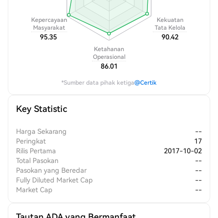
Kepercayaan
Kekuatan
Masyarakat
Tata Kelola
95.35
90.42
Ketahanan
Operasional
86.01
*Sumber data pihak ketiga
@Certik
Key Statistic
Harga Sekarang
--
Peringkat
17
Rilis Pertama
2017-10-02
Total Pasokan
--
Pasokan yang Beredar
--
Fully Diluted Market Cap
--
Market Cap
--
Tautan ADA yang Bermanfaat