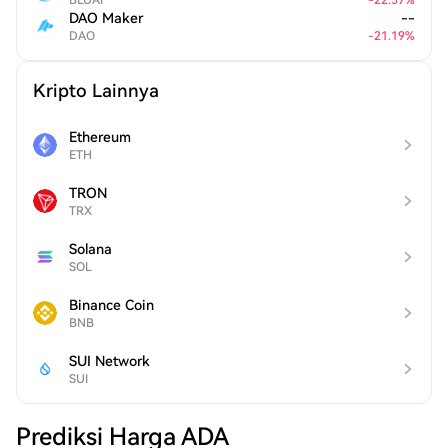
BLUAI
-
22.57
%
DAO Maker
--
DAO
-
21.19
%
Kripto Lainnya
Ethereum
ETH
TRON
TRX
Solana
SOL
Binance Coin
BNB
SUI Network
SUI
Prediksi Harga ADA