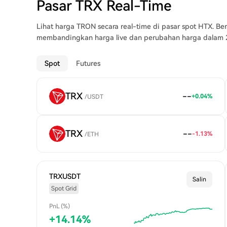
Pasar TRX Real-Time
biaya transaksi adalah keuntungan yang tak terbantahka
Lihat harga TRON secara real-time di pasar spot HTX. Ber
membandingkan harga live dan perubahan harga dalam 24
Spot
Futures
TRX
--
+
0.04
%
/
USDT
TRX
--
-1.13
%
/
ETH
TRXUSDT
Salin
Spot Grid
PnL (%)
+
14.14
%