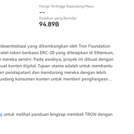
Harga Tertinggi Sepanjang Masa
--
Pasokan yang Beredar
94.89B
rdesentralisasi yang dikembangkan oleh Tron Foundation
alah token berbasis ERC-20 yang diterapkan di Ethereum,
, proyek ini dibuat dengan
at konten digital. Tujuan utama adalah untuk membantu
dari pendapatan) dan mendorong mereka dengan lebih
gundang konsumen konten untuk memberi penghargaan
rti YouTube, Facebook, atau Apple). Perangkat
em blockchain, dan aplikasi terdesentralisasi yang dikenal
model transaksi yang mirip dengan Bitcoin (BTC), yaitu
gguna dapat melacak riwayat operasi. Oleh karena
desentralisasi dan berfungsi sebagai alat bagi
ni
untuk melihat panduan lengkap membeli TRON dengan
ternatif untuk Ethereum. Siapa pun dapat membuat
i imbalannya menerima aset digital sebagai kompensasi
dan membagikannya secara terbuka tanpa ragu mengenai