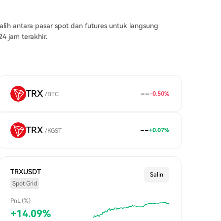
n dari TRON.
alih antara pasar spot dan futures untuk langsung
 jam terakhir.
TRX
--
-0.50
%
/
BTC
TRX
--
+
0.07
%
/
KGST
TRXUSDT
Salin
Spot Grid
PnL (%)
+
14.09
%