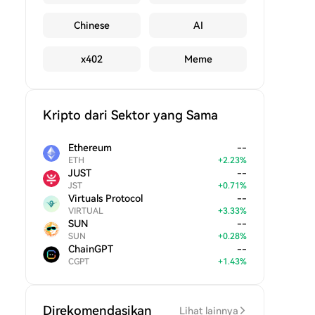
Chinese
AI
x402
Meme
Kripto dari Sektor yang Sama
Ethereum
--
ETH
+
2.23
%
JUST
--
JST
+
0.71
%
Virtuals Protocol
--
VIRTUAL
+
3.33
%
SUN
--
SUN
+
0.28
%
ChainGPT
--
CGPT
+
1.43
%
Direkomendasikan
Lihat lainnya