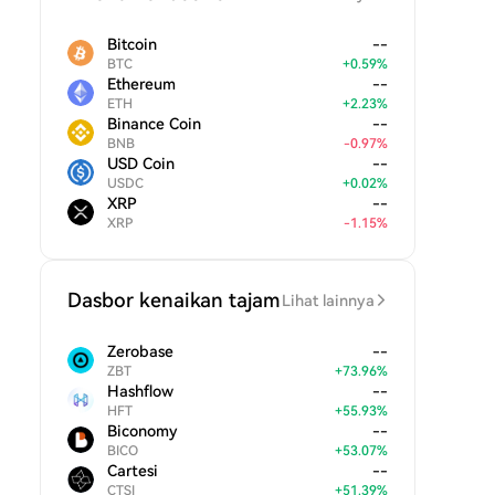
Bitcoin
--
BTC
+
0.59
%
Ethereum
--
ETH
+
2.23
%
Binance Coin
--
BNB
-
0.97
%
USD Coin
--
USDC
+
0.02
%
XRP
--
XRP
-
1.15
%
Dasbor kenaikan tajam
Lihat lainnya
Zerobase
--
ZBT
+
73.96
%
Hashflow
--
HFT
+
55.93
%
Biconomy
--
BICO
+
53.07
%
Cartesi
--
CTSI
+
51.39
%