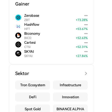
Gainer
Zerobase
--
ZBT
+
73.28
%
Hashflow
--
HFT
+
53.67
%
Biconomy
--
BICO
+
52.63
%
Cartesi
--
CTSI
+
52.31
%
SKYAI
--
SKYAI
+
27.84
%
Sektor
Tron Ecosystem
Infrastructure
DeFi
Innovation
Spot Gold
BINANCE ALPHA