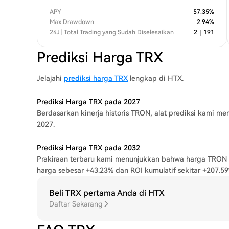
APY
57.35
%
Max Drawdown
2.94
%
24J | Total Trading yang Sudah Diselesaikan
2
｜
191
Prediksi Harga TRX
Jelajahi
prediksi harga TRX
lengkap di HTX.
Prediksi Harga TRX pada 2027
Berdasarkan kinerja historis TRON, alat prediksi kami 
2027.
Prediksi Harga TRX pada 2032
Prakiraan terbaru kami menunjukkan bahwa harga TRON 
harga sebesar +43.23% dan ROI kumulatif sekitar +207.59
Beli TRX pertama Anda di HTX
Daftar Sekarang