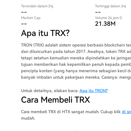
Terendah dalam 24j
Tertinggi dalam 24j
--
--
Market Cap
Volume 24 jam ()
--
21.38M
Apa itu TRX?
TRON (TRX) adalah sistem operasi berbasis blockchain te
dan diluncurkan pada tahun 2017. Awalnya, token TRX ad
tetapi setahun kemudian mereka dipindahkan ke jaringan mereka sendiri. Pada awalnya
tujuan memberikan hak kepemilikan penuh kepada pembu
pencipta konten (yang hanya menerima sebagian kecil 
banyak imbalan untuk pekerjaan mereka. Caranya: men
kepada pembuat konten secara langsung (tanpa perantara sepe
lunak TRON mendukung kontrak pintar, berbagai jenis sist
Untuk detailnya, silakan baca:
Apa itu TRON?
sebagai dApps. Platform cryptocurrency ini menggunakan 
Cara Membeli TRX
UTXO. Transaksi berlangsung di buku besar publik, di mana pen
itu, platform ini dibangun untuk menciptakan Internet ter
Cara membeli TRX di HTX sangat mudah. Cukup klik
di si
pengembang untuk membuat dApps, bertindak sebagai al
mudah.
dApps di jaringan TRON, menawarkan konten, dan sebaga
atas usaha mereka. Kemampuan untuk membuat konten 