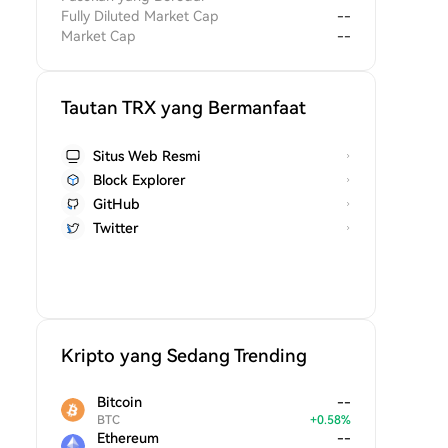
Fully Diluted Market Cap
--
Market Cap
--
Tautan TRX yang Bermanfaat
Situs Web Resmi
Block Explorer
GitHub
Twitter
Kripto yang Sedang Trending
Bitcoin
--
BTC
+
0.58
%
Ethereum
--