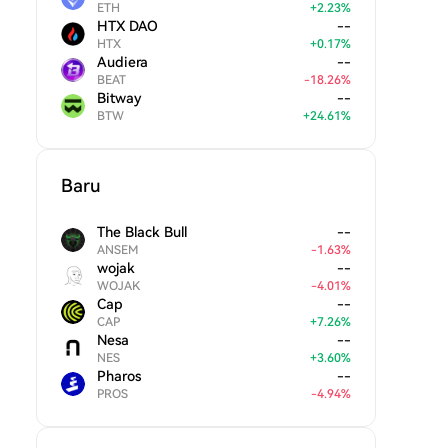
ETH
+
2.23
%
HTX DAO
--
HTX
+
0.17
%
Audiera
--
BEAT
-
18.26
%
Bitway
--
BTW
+
24.61
%
Baru
The Black Bull
--
ANSEM
-
1.63
%
wojak
--
WOJAK
-
4.01
%
Cap
--
CAP
+
7.26
%
Nesa
--
NES
+
3.60
%
Pharos
--
PROS
-
4.94
%