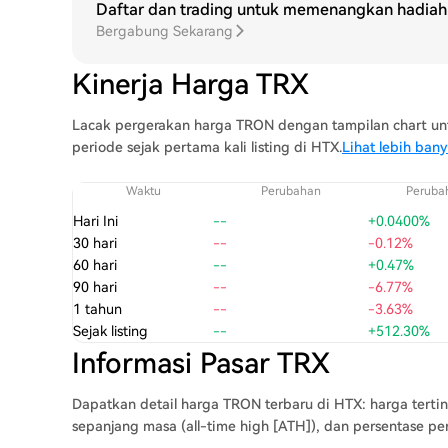
Daftar dan trading untuk memenangkan hadiah 
Bergabung Sekarang
Kinerja Harga TRX
Lacak pergerakan harga TRON dengan tampilan chart untuk 
periode sejak pertama kali listing di HTX.
Lihat lebih ban
Waktu
Perubahan
Peruba
Hari Ini
--
+0.0400%
30 hari
--
-0.12%
60 hari
--
+0.47%
90 hari
--
-6.77%
1 tahun
--
-3.63%
Sejak listing
--
+512.30%
Informasi Pasar TRX
Dapatkan detail harga TRON terbaru di HTX: harga tertin
sepanjang masa (all-time high [ATH]), dan persentase pe