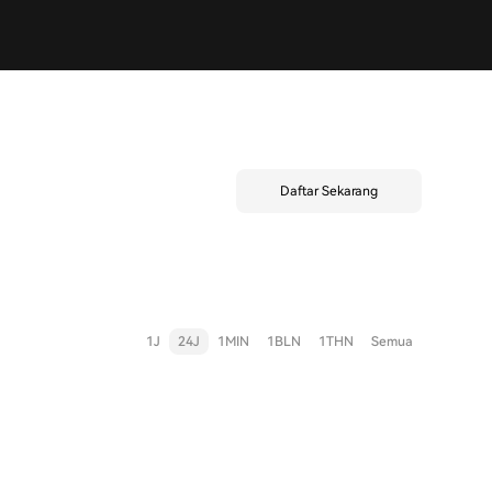
Daftar Sekarang
1J
24J
1MIN
1BLN
1THN
Semua