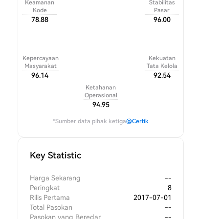
Keamanan
Stabilitas
Kode
Pasar
78.88
96.00
Kepercayaan
Kekuatan
Masyarakat
Tata Kelola
96.14
92.54
Ketahanan
Operasional
94.95
*Sumber data pihak ketiga
@Certik
Key Statistic
Harga Sekarang
--
Peringkat
8
Rilis Pertama
2017-07-01
Total Pasokan
--
Pasokan yang Beredar
--