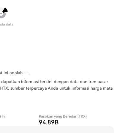
ada data
 ini adalah -- .
 dapatkan informasi terkini dengan data dan tren pasar
 HTX, sumber terpercaya Anda untuk informasi harga mata
 Ini
Pasokan yang Beredar (TRX)
94.89B