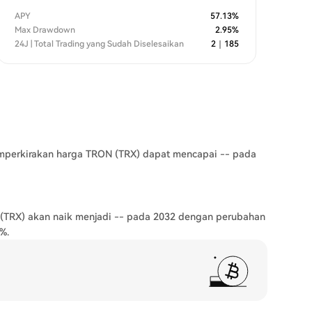
APY
57.13
%
Max Drawdown
2.95
%
24J | Total Trading yang Sudah Diselesaikan
2
｜
185
memperkirakan harga TRON (TRX) dapat mencapai -- pada
(TRX) akan naik menjadi -- pada 2032 dengan perubahan
%.