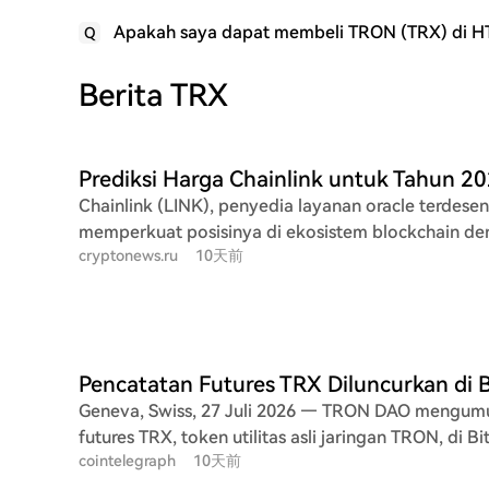
Apakah saya dapat membeli TRON (TRX) di H
Q
Berita TRX
Chainlink (LINK), penyedia layanan oracle terdesentr
memperkuat posisinya di ekosistem blockchain den
cryptonews.ru
10天前
dan kemitraan strategis. Analisis teknis menunjukk
harga saat ini sekitar $8,75, diperdagangkan di ata
kunci. Indikator seperti SMA dan EMA mayoritas me
meski RSI mendekati zona jenuh beli. Artikel ini memaparkan prediksi
harga Chainlink dari tahun 2026 hingga 2032. Untu
harga diproyeksikan berkisar antara $7.00 (terend
Geneva, Swiss, 27 Juli 2026 — TRON DAO mengu
(tertinggi), dengan rata-rata $11.38. Prediksi jang
futures TRX, token utilitas asli jaringan TRON, di B
menunjukkan potensi kenaikan bertahap, dengan
cointelegraph
10天前
clearinghouse yang diatur CFTC di AS. Pencatatan i
tahun 2032 diperkirakan mencapai sekitar $52.95. Analisis