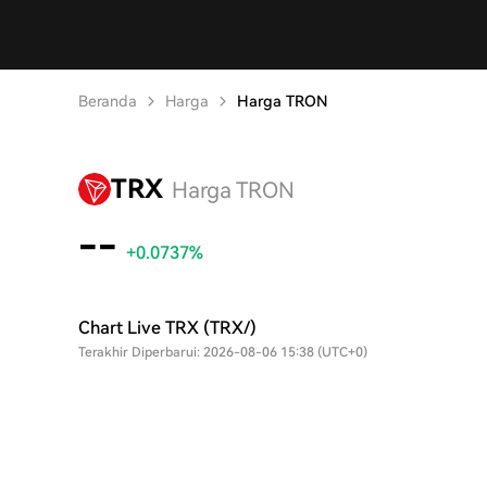
Beranda
Harga
Harga TRON
TRX
Harga TRON
--
+0.0737%
Chart Live TRX (TRX/)
Terakhir Diperbarui: 2026-08-06 15:38 (UTC+0)