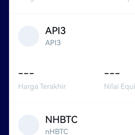
API3
API3
---
---
Harga Terakhir
Nilai Equi
NHBTC
nHBTC