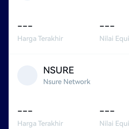
---
---
Harga Terakhir
Nilai Equi
NSURE
Nsure Network
---
---
Harga Terakhir
Nilai Equi