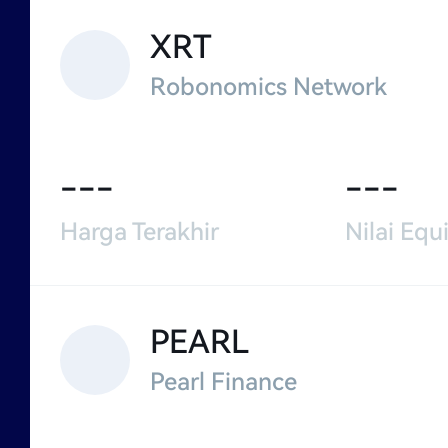
XRT
Robonomics Network
---
---
Harga Terakhir
Nilai Equi
PEARL
Pearl Finance