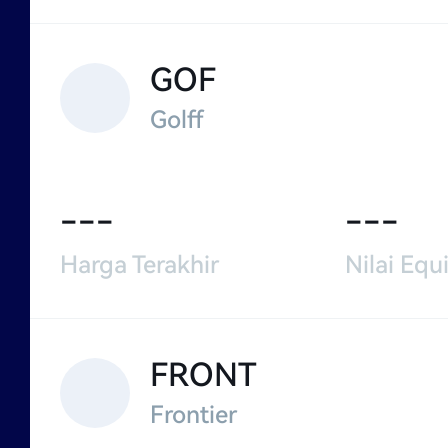
GOF
Golff
---
---
Harga Terakhir
Nilai Equi
FRONT
Frontier