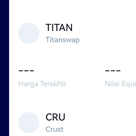
TITAN
Titanswap
---
---
Harga Terakhir
Nilai Equi
CRU
Crust