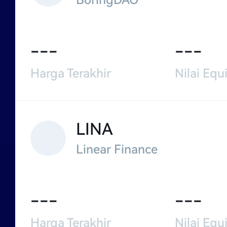
BoringDAO
---
---
Harga Terakhir
Nilai Equi
LINA
Linear Finance
---
---
Harga Terakhir
Nilai Equi