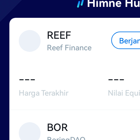
Himne H
REEF
Berja
Reef Finance
---
---
Harga Terakhir
Nilai Equi
BOR