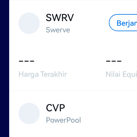
SWRV
Berja
Swerve
---
---
Harga Terakhir
Nilai Equi
CVP
PowerPool