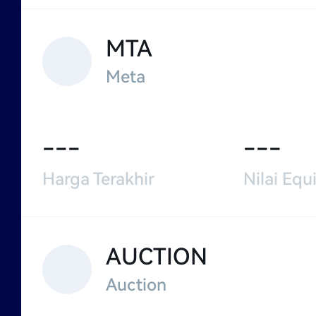
MTA
Meta
---
---
Harga Terakhir
Nilai Equi
AUCTION
Auction