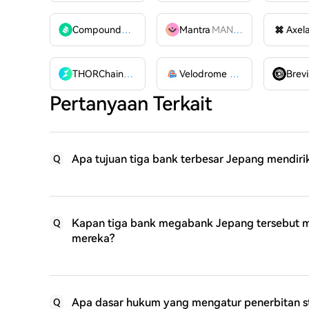
Compound
COMP
Mantra
MANTRA
Axel
THORChain
RUNE
Velodrome Finance
VELODR
Brevi
Pertanyaan Terkait
Apa tujuan tiga bank terbesar Jepang mendiri
Q
Kapan tiga bank megabank Jepang tersebut m
Q
mereka?
Apa dasar hukum yang mengatur penerbitan st
Q