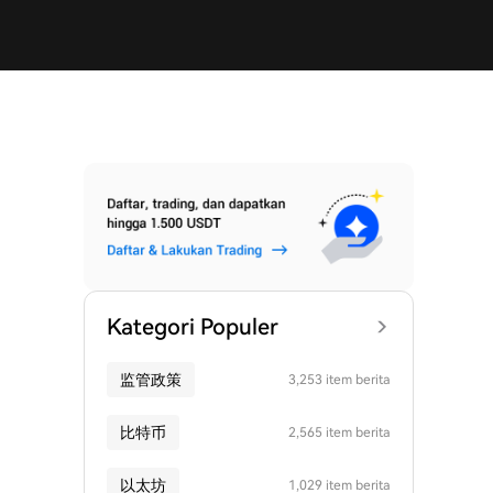
Kategori Populer
监管政策
3,253 item berita
比特币
2,565 item berita
以太坊
1,029 item berita