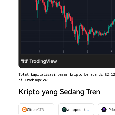
Total kapitalisasi pasar kripto berada di $2,12
di TradingView
Kripto yang Sedang Tren
Citrea
CTR
wrapped stUSDT
WSTUSDT
aPrio