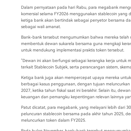
Dalam pernyataan pada hari Rabu, para megabank mengu
komersial selama FY2026 menggunakan stablecoin yang di
ketiga bank akan bertindak sebagai penyetor bersama da
sebagai wali amanat.
Bank-bank tersebut mengumumkan bahwa mereka telah 
membentuk dewan sukarela bersama guna mengkaji kerangka
untuk mendukung implementasi praktis token tersebut.
"Dewan ini akan berfungsi sebagai kerangka kerja untuk m
terkait Stablecoin Subjek, serta perancangan sistem, skema
Ketiga bank juga akan mempercepat upaya mereka untuk
berbagai kasus penggunaan, dengan tujuan meluncurkan t
2027, ketika tahun fiskal saat ini berakhir. Selain itu,
keuangan dan pemangku kepentingan relevan lainnya ya
Patut dicatat, para megabank, yang melayani lebih dari 
peluncuran stablecoin bersama pada akhir tahun 2025, d
meluncurkan token dalam FY2025.
Pada bulan November, bank-bank tersebut mengumumkan