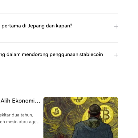
n pertama di Jepang dan kapan?
pang dalam mendorong penggunaan stablecoin
 Alih Ekonomi
 Saluran
ekitar dua tahun,
oleh mesin atau agen
opulasi tenaga kerja
olusi satu-satunya