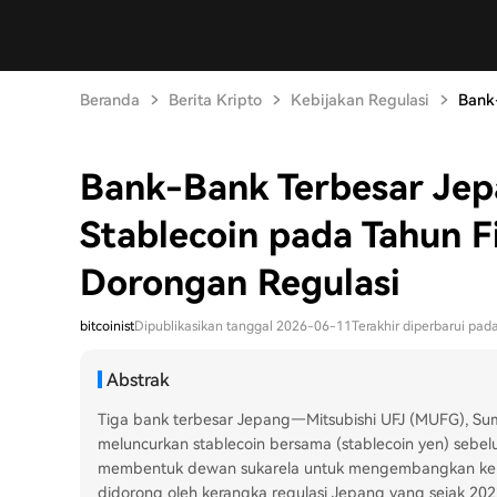
Beranda
Berita Kripto
Kebijakan Regulasi
Bank-
Bank-Bank Terbesar Jep
Stablecoin pada Tahun F
Dorongan Regulasi
bitcoinist
Dipublikasikan tanggal 2026-06-11
Terakhir diperbarui pa
Abstrak
Tiga bank terbesar Jepang—Mitsubishi UFJ (MUFG), S
meluncurkan stablecoin bersama (stablecoin yen) sebelu
membentuk dewan sukarela untuk mengembangkan kerangka
didorong oleh kerangka regulasi Jepang yang sejak 202