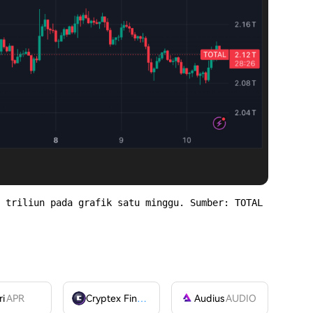
 triliun pada grafik satu minggu. Sumber: TOTAL 
ri
APR
Cryptex Finance
CTX
Audius
AUDIO