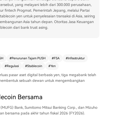
ersebut, yang melayani lebih dari 300.000 perusahaan,
r fintech Progmat. Pemerintah Jepang, melalui Partai
blecoin yen untuk penyelesaian transaksi di Asia, seiring
embangunan Asia tahun depan. Otoritas Jasa Keuangan
lecoin dari bank trust asing.
USH
#
Penurunan Tajam PUSH
#
FSA
#
Infrastruktur
#
Regulasi
#
Stablecoin
#
Yen
uas pasar aset digital berbasis yen, tiga megabank telah
n membentuk sebuah dewan untuk mengembangkan
lecoin Bersama
p (MUFG) Bank, Sumitomo Mitsui Banking Corp., dan Mizuho
kan bersama pada akhir tahun fiskal 2026 (FY2026).