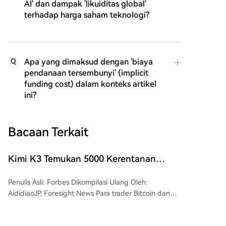
AI' dan dampak 'likuiditas global'
terhadap harga saham teknologi?
Apa yang dimaksud dengan 'biaya
Q
pendanaan tersembunyi' (implicit
funding cost) dalam konteks artikel
ini?
Bacaan Terkait
Kimi K3 Temukan 5000 Kerentanan
Keamanan dalam Sehari, Keamanan
Penulis Asli: Forbes Dikompilasi Ulang Oleh:
Ekosistem Bitcoin Darurat?
AididiaoJP, Foresight News Para trader Bitcoin dan
kripto masih trauma setelah serangan besar bernilai
sekitar $100 juta yang sempat memicu kepanikan