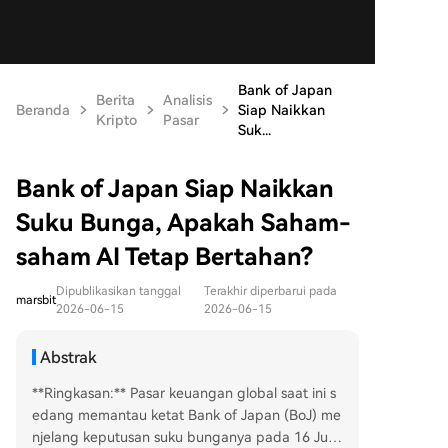
Bank of Japan
Berita
Analisis
Beranda
Siap Naikkan
Kripto
Pasar
Suk...
Bank of Japan Siap Naikkan
Suku Bunga, Apakah Saham-
saham AI Tetap Bertahan?
Dipublikasikan tanggal
Terakhir diperbarui pada
marsbit
2026-06-15
2026-06-15
Abstrak
**Ringkasan:** Pasar keuangan global saat ini s
edang memantau ketat Bank of Japan (BoJ) me
njelang keputusan suku bunganya pada 16 Juni.