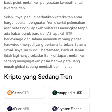
basis point, melainkan penyusutan kembali rantai
leverage Yen.
Selanjutnya, perlu diperhatikan keterkaitan antar
harga: apakah penguatan Yen disertai pelemahan
aset beta tinggi, apakah volatilitas meningkat tanpa
ada kabar buruk baru dari AS, apakah ETF
berleverage dan saham momentum yang padat
(crowded) menjadi yang pertama tertekan. Selama
sinyal-sinyal ini muncul bersamaan, Bank of Japan
tidak lagi hanya sekadar Bank of Japan, melainkan
sedang mengingatkan pasar bahwa peta uang
murah global sedang menjadi lebih mahal.
Kripto yang Sedang Tren
Citrea
CTR
wrapped stUSDT
WSTUSDT
aPriori
APR
Cryptex Finance
CTX