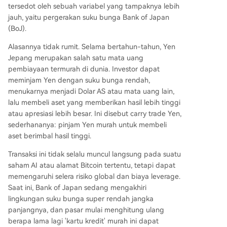
n), dapat memicu gelombang *unwind* (penutu
tersedot oleh sebuah variabel yang tampaknya lebih
pan posisi) transaksi *carry trade* Yen. Investor
jauh, yaitu pergerakan suku bunga Bank of Japan
akan menjual aset berisiko untuk membeli kemb
(BoJ).
ali Yen, berpotensi menyebabkan penurunan ha
rga aset-aset tersebut secara bersamaan dan m
Alasannya tidak rumit. Selama bertahun-tahun, Yen
emperbesar volatilitas pasar. Intinya: BoJ tidak a
Jepang merupakan salah satu mata uang
kan mengakhiri narasi dasar AI atau crypto, teta
pembiayaan termurah di dunia. Investor dapat
pi dapat **meninggikan "ambang batas pembia
meminjam Yen dengan suku bunga rendah,
yaan"** untuk aset berisiko global. Di fase valuas
menukarnya menjadi Dolar AS atau mata uang lain,
i tinggi, lik
...
lalu membeli aset yang memberikan hasil lebih tinggi
atau apresiasi lebih besar. Ini disebut carry trade Yen,
sederhananya: pinjam Yen murah untuk membeli
aset berimbal hasil tinggi.
Transaksi ini tidak selalu muncul langsung pada suatu
saham AI atau alamat Bitcoin tertentu, tetapi dapat
memengaruhi selera risiko global dan biaya leverage.
Saat ini, Bank of Japan sedang mengakhiri
lingkungan suku bunga super rendah jangka
panjangnya, dan pasar mulai menghitung ulang
berapa lama lagi 'kartu kredit' murah ini dapat