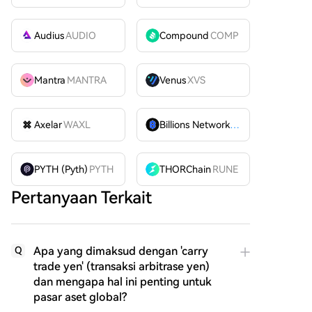
Audius
AUDIO
Compound
COMP
Mantra
MANTRA
Venus
XVS
Axelar
WAXL
Billions Network
BILL
PYTH (Pyth)
PYTH
THORChain
RUNE
Pertanyaan Terkait
Apa yang dimaksud dengan 'carry
Q
trade yen' (transaksi arbitrase yen)
dan mengapa hal ini penting untuk
pasar aset global?