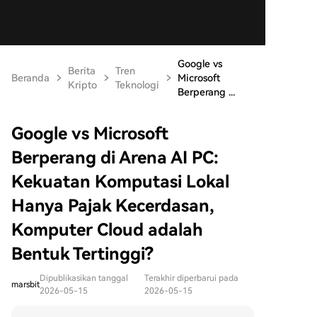
Google vs
Berita
Tren
Beranda
Microsoft
Kripto
Teknologi
Berperang ...
Google vs Microsoft
Berperang di Arena AI PC:
Kekuatan Komputasi Lokal
Hanya Pajak Kecerdasan,
Komputer Cloud adalah
Bentuk Tertinggi?
Dipublikasikan tanggal
Terakhir diperbarui pada
marsbit
2026-05-15
2026-05-15