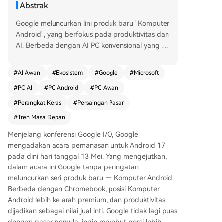
Abstrak
Google meluncurkan lini produk baru "Komputer
Android", yang berfokus pada produktivitas dan
AI. Berbeda dengan AI PC konvensional yang m
enekankan komputasi lokal dengan chip khusus,
pendekatan Google lebih mengandalkan AI ber
#
AI Awan
#
Ekosistem
#
Google
#
Microsoft
basis cloud sebagai inti, sehingga mengurangi k
#
PC AI
#
PC Android
#
PC Awan
etergantungan pada perangkat keras canggih d
an mahal di perangkat pengguna. AI PC saat ini
#
Perangkat Keras
#
Persaingan Pasar
dinilai masih tradisional dengan AI sebagai fitur
#
Tren Masa Depan
tambahan, yang kebanyakan tetap mengandalk
an cloud. Dengan keterbatasan daya komputasi
Menjelang konferensi Google I/O, Google
lokal pada PC konsumen, penulis mempertanyak
mengadakan acara pemanasan untuk Android 17
an nilai tambah perangkat keras AI yang mahal j
pada dini hari tanggal 13 Mei. Yang mengejutkan,
ika tugas berat tetap dikirim ke cloud. Konsep "k
dalam acara ini Google tanpa peringatan
omputer cloud" dianggap lebih cocok untuk era
meluncurkan seri produk baru — Komputer Android.
AI dibandingkan game cloud yang sensitif laten
Berbeda dengan Chromebook, posisi Komputer
si, karena pengguna lebih toleran terhadap wak
Android lebih ke arah premium, dan produktivitas
tu respons AI. Solusi seperti Komputer Android a
dijadikan sebagai nilai jual inti. Google tidak lagi puas
tau layanan seperti "Wuying AI Cloud Compute
dengan pasar pemula, ingin merebut porsi lebih