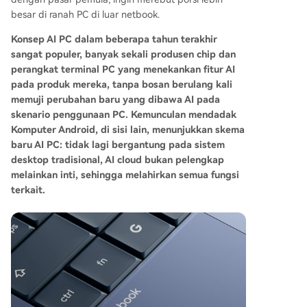
r" dari Alibaba menawarkan AI yang terintegrasi
besar di ranah PC di luar netbook.
penuh ke dalam sistem dan dapat diakses dari
Konsep AI PC dalam beberapa tahun terakhir
berbagai perangkat dengan konfigurasi sederh
sangat populer, banyak sekali produsen chip dan
ana. Pasar AI PC melibatkan berbagai pemain: v
perangkat terminal PC yang menekankan fitur AI
endor chip (Intel, AMD) yang meningkatkan kem
pada produk mereka, tanpa bosan berulang kali
ampuan AI baik untuk perangkat konsumen ma
memuji perubahan baru yang dibawa AI pada
upun server cloud; vendor perangkat (Lenovo, H
skenario penggunaan PC. Kemunculan mendadak
P, dll.) dan merek ponsel (Xiaomi, dll.) yang men
Komputer Android, di sisi lain, menunjukkan skema
gintegrasikan AI ke dalam ekosistem mereka; Ap
baru AI PC: tidak lagi bergantung pada sistem
ple dengan pendekatan terintegrasi dan strateg
desktop tradisional, AI cloud bukan pelengkap
i harga yang kompetitif; serta Microsoft yang m
melainkan inti, sehingga melahirkan semua fungsi
endefinisikan standar AI PC dan memperkuat Wi
terkait.
ndows dengan Copilot berbasis cloud. Kesimpul
annya, kehadiran Komputer Andro
...