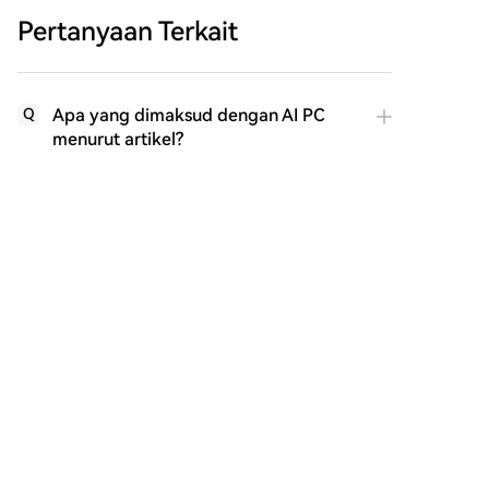
Pertanyaan Terkait
Apa yang dimaksud dengan AI PC
Q
menurut artikel?
Mengapa artikel berpendapat bahwa
Q
komputasi awan (cloud) adalah masa
depan AI PC?
Apa itu Android Computer yang
Q
diperkenalkan Google, dan apa
perbedaannya dengan Chromebook?