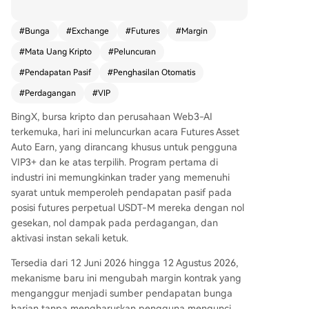
as. Program pertama di industri ini memungkink
an trader yang memenuhi syarat mendapatkan
#
Bunga
#
Exchange
#
Futures
#
Margin
penghasilan pasif dari posisi futures permanen
#
Mata Uang Kripto
#
Peluncuran
USDT-M mereka tanpa mengganggu aktivitas tr
ading. Program berlangsung dari 12 Juni hingga
#
Pendapatan Pasif
#
Penghasilan Otomatis
12 Agustus 2026. Fitur utama program ini melip
#
Perdagangan
#
VIP
uti: - **Aktivasi Satu Ketuk:** Mulai hasilkan bun
ga hanya dengan mengeklik "Activate Earning".
BingX, bursa kripto dan perusahaan Web3-AI
- **Penyelesaian Harian:** Bunga dihitung setia
terkemuka, hari ini meluncurkan acara Futures Asset
p hari pukul 03:00 (UTC+8) dan dikreditkan ke a
Auto Earn, yang dirancang khusus untuk pengguna
kun futures pengguna keesokan harinya pukul 0
VIP3+ dan ke atas terpilih. Program pertama di
8:00 (UTC+8). - **Tidak Ada Periode Mengunci:*
industri ini memungkinkan trader yang memenuhi
* Dana tetap likuid dan dapat diperdagangkan
syarat untuk memperoleh pendapatan pasif pada
kapan saja. - **Hadiah Berdasarkan Tier VIP:** T
posisi futures perpetual USDT-M mereka dengan nol
ingkat VIP yang lebih tinggi mendapatkan suku
gesekan, nol dampak pada perdagangan, dan
bunga lebih menarik, hingga 4%. Program ini me
aktivasi instan sekali ketuk.
nambah manfaat bagi komunitas VIP BingX, me
Tersedia dari 12 Juni 2026 hingga 12 Agustus 2026,
mungkinkan mereka memaksimalkan keuntunga
mekanisme baru ini mengubah margin kontrak yang
n dari margin kontrak yang menganggur tanpa
menganggur menjadi sumber pendapatan bunga
perlu mengubah strategi trading. Sebagai mitra
harian tanpa mengharuskan pengguna mengunci