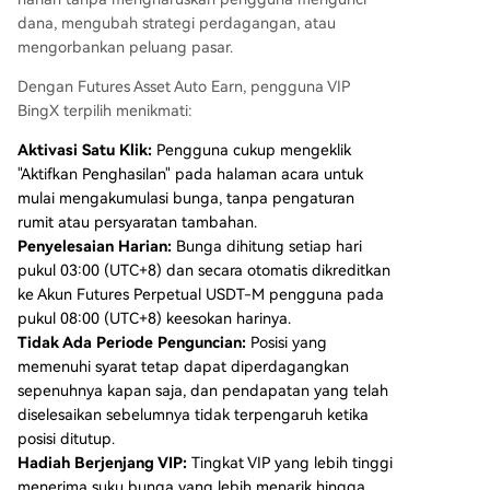
utama Chelsea FC sejak 2024 dan mitra resmi b
dana, mengubah strategi perdagangan, atau
ursa kripto pertama untuk Scuderia Ferrari HP p
mengorbankan peluang pasar.
ada 2026, BingX terus berinovasi untuk melayan
i lebih dari 40 juta pengguna globalnya.
Dengan Futures Asset Auto Earn, pengguna VIP
BingX terpilih menikmati:
Aktivasi Satu Klik:
Pengguna cukup mengeklik
"Aktifkan Penghasilan" pada halaman acara untuk
mulai mengakumulasi bunga, tanpa pengaturan
rumit atau persyaratan tambahan.
Penyelesaian Harian:
Bunga dihitung setiap hari
pukul 03:00 (UTC+8) dan secara otomatis dikreditkan
ke Akun Futures Perpetual USDT-M pengguna pada
pukul 08:00 (UTC+8) keesokan harinya.
Tidak Ada Periode Penguncian:
Posisi yang
memenuhi syarat tetap dapat diperdagangkan
sepenuhnya kapan saja, dan pendapatan yang telah
diselesaikan sebelumnya tidak terpengaruh ketika
posisi ditutup.
Hadiah Berjenjang VIP:
Tingkat VIP yang lebih tinggi
menerima suku bunga yang lebih menarik hingga