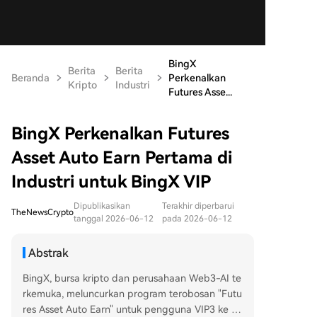
BingX
Berita
Berita
Beranda
Perkenalkan
Kripto
Industri
Futures Asse...
BingX Perkenalkan Futures
Asset Auto Earn Pertama di
Industri untuk BingX VIP
Dipublikasikan
Terakhir diperbarui
TheNewsCrypto
tanggal 2026-06-12
pada 2026-06-12
Abstrak
BingX, bursa kripto dan perusahaan Web3-AI te
rkemuka, meluncurkan program terobosan "Futu
res Asset Auto Earn" untuk pengguna VIP3 ke at