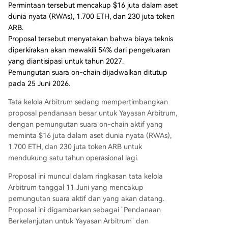
Permintaan tersebut mencakup $16 juta dalam aset
perasional pusat dengan prinsip desentralisasi d
dunia nyata (RWAs), 1.700 ETH, dan 230 juta token
an akuntabilitas. Proposal ini memiliki implikasi la
ARB.
ngsung bagi pemegang token ARB, karena bes
Proposal tersebut menyatakan bahwa biaya teknis
arnya permintaan, terutama untuk 230 juta toke
diperkirakan akan mewakili 54% dari pengeluaran
n ARB, dapat memengaruhi persepsi pasar dan
yang diantisipasi untuk tahun 2027.
tata kelola treasury. Keputusan ini akan membe
Pemungutan suara on-chain dijadwalkan ditutup
ntuk kemampuan Yayasan Arbitrum untuk mend
pada 25 Juni 2026.
ukung pertumbuhan dan daya saing ekosistemn
ya dalam lanskap penskalaan Ethereum yang ko
Tata kelola Arbitrum sedang mempertimbangkan
mpetitif.
proposal pendanaan besar untuk Yayasan Arbitrum,
dengan pemungutan suara on-chain aktif yang
meminta $16 juta dalam aset dunia nyata (RWAs),
1.700 ETH, dan 230 juta token ARB untuk
mendukung satu tahun operasional lagi.
Proposal ini muncul dalam ringkasan tata kelola
Arbitrum tanggal 11 Juni yang mencakup
pemungutan suara aktif dan yang akan datang.
Proposal ini digambarkan sebagai "Pendanaan
Berkelanjutan untuk Yayasan Arbitrum" dan