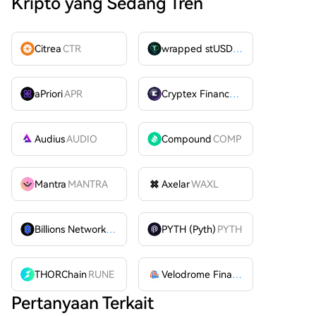
Kripto yang Sedang Tren
Citrea
CTR
wrapped stUSDT
WSTUSDT
aPriori
APR
Cryptex Finance
CTX
Audius
AUDIO
Compound
COMP
Mantra
MANTRA
Axelar
WAXL
Billions Network
BILL
PYTH (Pyth)
PYTH
THORChain
RUNE
Velodrome Finance
VELODROME
Pertanyaan Terkait