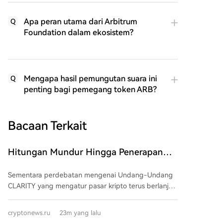
Apa peran utama dari Arbitrum
Q
Foundation dalam ekosistem?
Mengapa hasil pemungutan suara ini
Q
penting bagi pemegang token ARB?
Bacaan Terkait
Hitungan Mundur Hingga Penerapan
Undang-Undang CLARITY Tentang
Sementara perdebatan mengenai Undang-Undang
Kripto: Perkembangan Baru!
CLARITY yang mengatur pasar kripto terus berlanjut
di AS, dilaporkan bahwa para pendukung dekat
Presiden Donald Trump sedang berupaya keras
cryptonews.ru
23m yang lalu
untuk mencapai kesepakatan terkait norma etika.