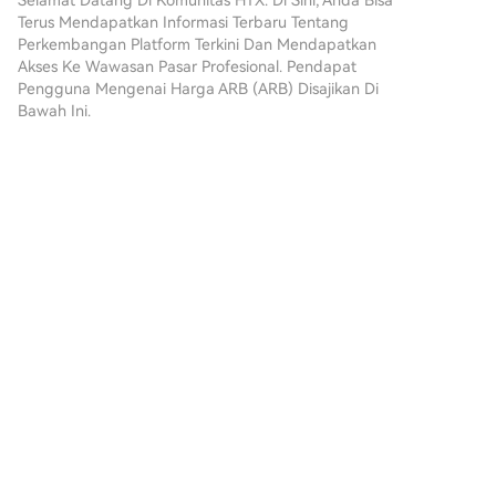
Selamat Datang Di Komunitas HTX. Di Sini, Anda Bisa
langkah kami untuk memulai
perizinan dan pembatasan bagi perusahaan crypto
Terus Mendapatkan Informasi Terbaru Tentang
perjalanan kripto
Perkembangan Platform Terkini Dan Mendapatkan
yang menangani stablecoin. Jika para anggota
Anda.Langkah 1: Buat Akun
Akses Ke Wawasan Pasar Profesional. Pendapat
dewan mencapai kesepakatan mengenai
HTX AndaGunakan alamat
Pengguna Mengenai Harga ARB (ARB) Disajikan Di
penyesuaian RUU dan pengaturan agenda Senat
email atau nomor ponsel Anda
Bawah Ini.
sebelum reses, masih ada kemungkinan untuk
untuk mendaftar akun gratis di
menjadwalkan pemungutan suara.
HTX. Rasakan perjalanan
pendaftaran yang mudah dan
互联财富
buka semua fitur.Dapatkan
2026-8-6
Akun SayaLangkah 2: Buka Beli
🚨 $NIGHT BULLS RECLAIM CONTROL —
Kripto, lalu Pilih Metode
BREAKOUT MOMENTUM BUILDS! 💥 Entry:
Pembayaran AndaKartu
0.0190 – 0.0192 ⚡ Target: 0.0198 🎯 Target:
Kredit/Debit: Gunakan Visa
Komentar
1
Bagikan
0.0206 🚀 Target: 0.0215 💥 Stop Loss: 0.0184 ⚠️
atau Mastercard Anda untuk
💥 $NIGHT just flipped the script — sellers
membeli Arbitrum (ARB) secara
instan.Saldo: Gunakan dana
TradingView-RU
dari saldo akun HTX Anda
2026-8-6
untuk melakukan trading
TSF Risk Manager
dengan lancar.Pihak Ketiga:
TSF Risk Manager
Kami telah menambahkan
═══════════════════════════════════════
metode pembayaran populer
ENGLISH
seperti Google Pay dan Apple
Komentar
Suka
Bagikan