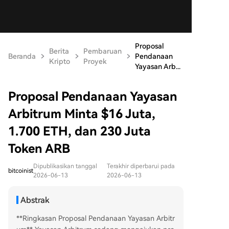
Proposal
Berita
Pembaruan
Beranda
Pendanaan
Kripto
Proyek
Yayasan Arb...
Proposal Pendanaan Yayasan
Arbitrum Minta $16 Juta,
1.700 ETH, dan 230 Juta
Token ARB
Dipublikasikan tanggal
Terakhir diperbarui pada
bitcoinist
2026-06-13
2026-06-13
Abstrak
**Ringkasan Proposal Pendanaan Yayasan Arbitr