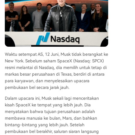
di ujian pertama dan berpotensi dibarengi deng
an pencairan (unlock) sebagian saham karyawa
n. Kesimpulannya, pasar tampaknya percaya pa
da narasi jangka panjang SpaceX tetapi tetap
menjaga kewaspadaan terhadap harga dan fun
damentalnya yang masih penuh tantangan.
Waktu setempat AS, 12 Juni, Musk tidak berangkat ke
New York. Sebelum saham SpaceX (Nasdaq: SPCX)
resmi melantai di Nasdaq, dia memilih untuk tetap di
markas besar perusahaan di Texas, berdiri di antara
para karyawan, dan menyelesaikan upacara
pembukaan bel secara jarak jauh.
Dalam upacara ini, Musk sekali lagi menceritakan
kisah SpaceX ke tempat yang lebih jauh. Dia
menyatakan bahwa tujuan perusahaan adalah
membawa manusia ke bulan, Mars, dan bahkan
bintang-bintang yang lebih jauh. Setelah
pembukaan bel berakhir, saluran siaran langsung