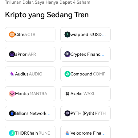
Triliunan Dolar, Saya Hanya Dapat 4 Saham
Kripto yang Sedang Tren
Citrea
CTR
wrapped stUSDT
WSTUSDT
aPriori
APR
Cryptex Finance
CTX
Audius
AUDIO
Compound
COMP
Mantra
MANTRA
Axelar
WAXL
Billions Network
BILL
PYTH (Pyth)
PYTH
THORChain
RUNE
Velodrome Finance
VELODROME