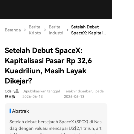
Berita
Berita
Setelah Debut
Beranda
Kripto
Industri
SpaceX: Kapitali...
Setelah Debut SpaceX:
Kapitalisasi Pasar Rp 32,6
Kuadriliun, Masih Layak
Dikejar?
Odaily星
Dipublikasikan tanggal
Terakhir diperbarui pada
球日报
2026-06-13
2026-06-13
Abstrak
Setelah debut bersejarah SpaceX (SPCX) di Nas
daq dengan valuasi mencapai US$2,1 triliun, arti