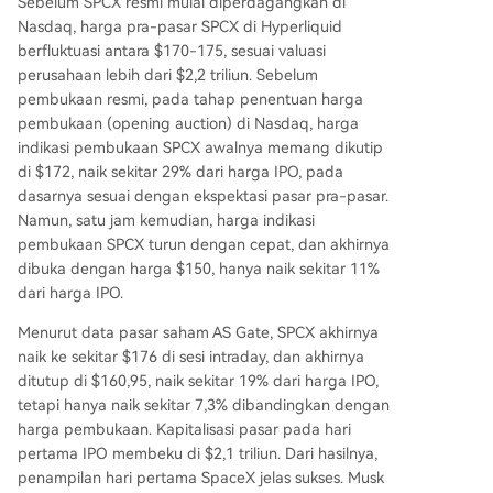
Sebelum SPCX resmi mulai diperdagangkan di
Nasdaq, harga pra-pasar SPCX di Hyperliquid
berfluktuasi antara $170-175, sesuai valuasi
perusahaan lebih dari $2,2 triliun. Sebelum
pembukaan resmi, pada tahap penentuan harga
pembukaan (opening auction) di Nasdaq, harga
indikasi pembukaan SPCX awalnya memang dikutip
di $172, naik sekitar 29% dari harga IPO, pada
dasarnya sesuai dengan ekspektasi pasar pra-pasar.
Namun, satu jam kemudian, harga indikasi
pembukaan SPCX turun dengan cepat, dan akhirnya
dibuka dengan harga $150, hanya naik sekitar 11%
dari harga IPO.
Menurut data pasar saham AS Gate, SPCX akhirnya
naik ke sekitar $176 di sesi intraday, dan akhirnya
ditutup di $160,95, naik sekitar 19% dari harga IPO,
tetapi hanya naik sekitar 7,3% dibandingkan dengan
harga pembukaan. Kapitalisasi pasar pada hari
pertama IPO membeku di $2,1 triliun. Dari hasilnya,
penampilan hari pertama SpaceX jelas sukses. Musk