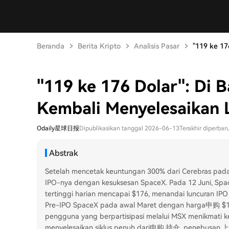
Beranda
Berita Kripto
Analisis Pasar
"119 ke 176 
"119 ke 176 Dolar": Di 
Kembali Menyelesaikan 
Odaily星球日报
Dipublikasikan tanggal 2026-06-13
Terakhir diperba
Abstrak
Setelah mencetak keuntungan 300% dari Cerebras pada
IPO-nya dengan kesuksesan SpaceX. Pada 12 Juni, Spa
tertinggi harian mencapai $176, menandai luncuran IPO
Pre-IPO SpaceX pada awal Maret dengan harga申购 $1
pengguna yang berpartisipasi melalui MSX menikmati ke
menyelesaikan siklus penuh dari申购,持仓, penebusan,