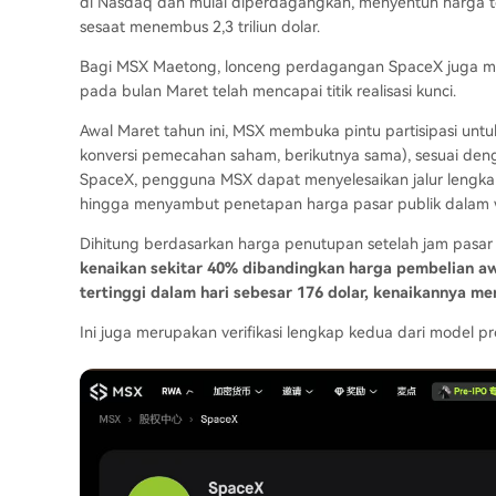
di Nasdaq dan mulai diperdagangkan, menyentuh harga ter
sesaat menembus 2,3 triliun dolar.
Bagi MSX Maetong, lonceng perdagangan SpaceX juga m
pada bulan Maret telah mencapai titik realisasi kunci.
Awal Maret tahun ini, MSX membuka pintu partisipasi unt
konversi pemecahan saham, berikutnya sama), sesuai denga
SpaceX, pengguna MSX dapat menyelesaikan jalur lengkap d
hingga menyambut penetapan harga pasar publik dalam w
Dihitung berdasarkan harga penutupan setelah jam pasar
kenaikan sekitar 40% dibandingkan harga pembelian aw
tertinggi dalam hari sebesar 176 dolar, kenaikannya m
Ini juga merupakan verifikasi lengkap kedua dari model 