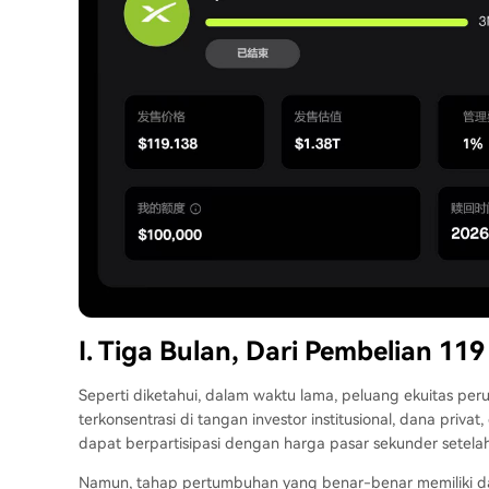
I. Tiga Bulan, Dari Pembelian 119
Seperti diketahui, dalam waktu lama, peluang ekuitas per
terkonsentrasi di tangan investor institusional, dana privat, 
dapat berpartisipasi dengan harga pasar sekunder setela
Namun, tahap pertumbuhan yang benar-benar memiliki daya