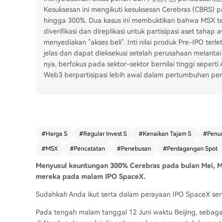
Kesuksesan ini mengikuti kesuksesan Cerebras (CBRS)
hingga 300%. Dua kasus ini membuktikan bahwa MSX 
diverifikasi dan direplikasi untuk partisipasi aset tahap
menyediakan "akses beli". Inti nilai produk Pre-IPO t
jelas dan dapat dieksekusi setelah perusahaan melantai
nya, berfokus pada sektor-sektor bernilai tinggi seper
Web3 berpartisipasi lebih awal dalam pertumbuhan per
#
Harga S
#
Regular Invest S
#
Kenaikan Tajam S
#
Penu
#
MSX
#
Pencatatan
#
Penebusan
#
Perdagangan Spot
Menyusul keuntungan 300% Cerebras pada bulan Mei, 
mereka pada malam IPO SpaceX.
Sudahkah Anda ikut serta dalam perayaan IPO SpaceX senilai
Pada tengah malam tanggal 12 Juni waktu Beijing, sebaga