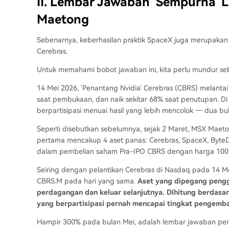
II. Lembar Jawaban 'Sempurna' 
Maetong
Sebenarnya, keberhasilan praktik SpaceX juga merupakan
Cerebras.
Untuk memahami bobot jawaban ini, kita perlu mundur se
14 Mei 2026, 'Penantang Nvidia' Cerebras (CBRS) melantai 
saat pembukaan, dan naik sekitar 68% saat penutupan. Di
berpartisipasi menuai hasil yang lebih mencolok — dua bul
Seperti disebutkan sebelumnya, sejak 2 Maret, MSX Maeto
pertama mencakup 4 aset panas: Cerebras, SpaceX, ByteD
dalam pembelian saham Pra-IPO CBRS dengan harga 100,
Seiring dengan pelantikan Cerebras di Nasdaq pada 14 M
CBRS.M pada hari yang sama.
Aset yang dipegang pengg
perdagangan dan keluar selanjutnya. Dihitung berdasark
yang berpartisipasi pernah mencapai tingkat pengembal
Hampir 300% pada bulan Mei, adalah lembar jawaban pert