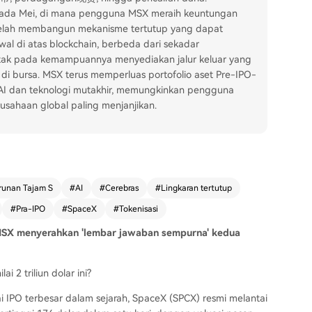
 pada Mei, di mana pengguna MSX meraih keuntungan
telah membangun mekanisme tertutup yang dapat
 awal di atas blockchain, berbeda dari sekadar
erletak pada kemampuannya menyediakan jalur keluar yang
 di bursa. MSX terus memperluas portofolio aset Pre-IPO-
ti AI dan teknologi mutakhir, memungkinkan pengguna
usahaan global paling menjanjikan.
runan Tajam S
#
AI
#
Cerebras
#
Lingkaran tertutup
#
Pra-IPO
#
SpaceX
#
Tokenisasi
MSX menyerahkan 'lembar jawaban sempurna' kedua
 2 triliun dolar ini?
i IPO terbesar dalam sejarah, SpaceX (SPCX) resmi melantai