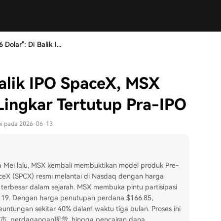
Dolar": Di Balik I...
Balik IPO SpaceX, MSX
Lingkar Tertutup Pra-IPO
rui pada 2026-06-13
 Mei lalu, MSX kembali membuktikan model produk Pre-
ceX (SPCX) resmi melantai di Nasdaq dengan harga
 terbesar dalam sejarah. MSX membuka pintu partisipasi
19. Dengan harga penutupan perdana $166.85,
untungan sekitar 40% dalam waktu tiga bulan. Proses ini
上市, perdagangan现货, hingga pencairan dana.