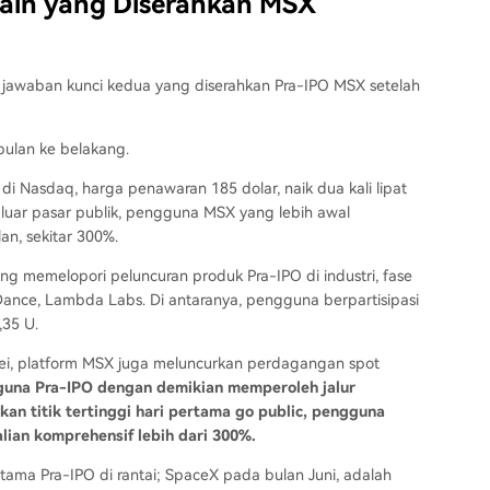
Lain yang Diserahkan MSX
 jawaban kunci kedua yang diserahkan Pra-IPO MSX setelah
bulan ke belakang.
di Nasdaq, harga penawaran 185 dolar, naik dua kali lipat
 luar pasar publik, pengguna MSX yang lebih awal
an, sekitar 300%.
ng memelopori peluncuran produk Pra-IPO di industri, fase
ance, Lambda Labs. Di antaranya, pengguna berpartisipasi
35 U.
ei, platform MSX juga meluncurkan perdagangan spot
una Pra-IPO dengan demikian memperoleh jalur
an titik tertinggi hari pertama go public, pengguna
ian komprehensif lebih dari 300%.
ama Pra-IPO di rantai; SpaceX pada bulan Juni, adalah