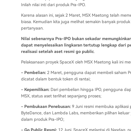
Inilah nilai inti dari produk Pra-IPO.
Karena alasan ini, sejak 2 Maret, MSX Maetong telah me
biasa. Kemudian kita juga melihat semakin banyak produ
pertanyaan.
Nilai sebenarnya Pra-IPO bukan sekadar memungkinkan 
dapat menyelesaikan lingkaran tertutup lengkap dari p
realisasi setelah aset resmi go public
.
Pelaksanaan proyek SpaceX oleh MSX Maetong kali ini me
- Pembelian:
2 Maret, pengguna dapat membeli saham Pr
dicatat dalam bentuk token di rantai;
- Kepemilikan:
Dari pembelian hingga IPO, pengguna dapat
MSX, status aset terlihat sepanjang proses;
- Pembukaan Penebusan:
9 Juni resmi membuka aplikasi
ByteDance, dan Lambda Labs, memberikan pilihan keluar y
dalam produk Pra-IPO;
- Go Public Resmi:
12 Juni, SpaceX melantai di Nasdaq, 