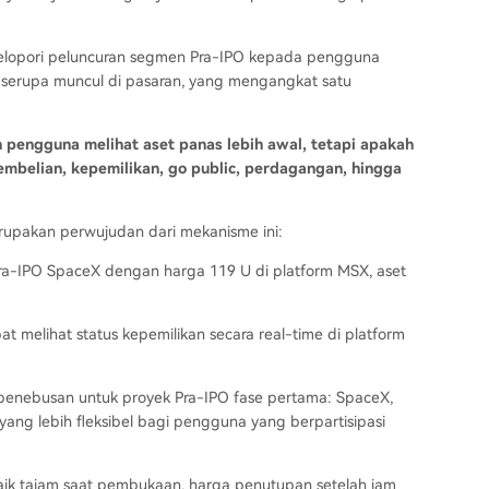
melopori peluncuran segmen Pra-IPO kepada pengguna
k serupa muncul di pasaran, yang mengangkat satu
pengguna melihat aset panas lebih awal, tetapi apakah
embelian, kepemilikan, go public, perdagangan, hingga
rupakan perwujudan dari mekanisme ini:
a-IPO SpaceX dengan harga 119 U di platform MSX, aset
 melihat status kepemilikan secara real-time di platform
 penebusan untuk proyek Pra-IPO fase pertama: SpaceX,
ang lebih fleksibel bagi pengguna yang berpartisipasi
naik tajam saat pembukaan, harga penutupan setelah jam