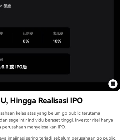
 U, Hingga Realisasi IPO
usahaan kelas atas yang belum go public terutama
dan segelintir individu beraset tinggi. Investor ritel hanya
h perusahaan menyelesaikan IPO.
 imajinasi sering terjadi sebelum perusahaan go public.