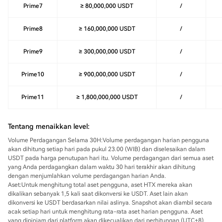
Prime7
≥ 80,000,000 USDT
/
Prime8
≥ 160,000,000 USDT
/
Prime9
≥ 300,000,000 USDT
/
Prime10
≥ 900,000,000 USDT
/
Prime11
≥ 1,800,000,000 USDT
/
Tentang menaikkan level:
Volume Perdagangan Selama 30H:
Volume perdagangan harian pengguna
akan dihitung setiap hari pada pukul 23.00 (WIB) dan diselesaikan dalam
USDT pada harga penutupan hari itu. Volume perdagangan dari semua aset
yang Anda perdagangkan dalam waktu 30 hari terakhir akan dihitung
dengan menjumlahkan volume perdagangan harian Anda.
Aset:
Untuk menghitung total aset pengguna, aset HTX mereka akan
dikalikan sebanyak 1,5 kali saat dikonversi ke USDT. Aset lain akan
dikonversi ke USDT berdasarkan nilai aslinya. Snapshot akan diambil secara
acak setiap hari untuk menghitung rata-rata aset harian pengguna. Aset
yang dipinjam dari platform akan dikecualikan dari perhitungan (UTC+8).