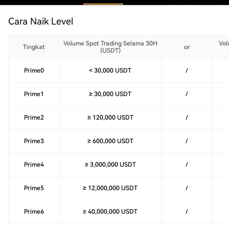
Cara Naik Level
Volume Spot Trading Selama 30H
Vol
Tingkat
or
(USDT)
Prime0
< 30,000 USDT
/
Prime1
≥ 30,000 USDT
/
Prime2
≥ 120,000 USDT
/
Prime3
≥ 600,000 USDT
/
Prime4
≥ 3,000,000 USDT
/
Prime5
≥ 12,000,000 USDT
/
Prime6
≥ 40,000,000 USDT
/