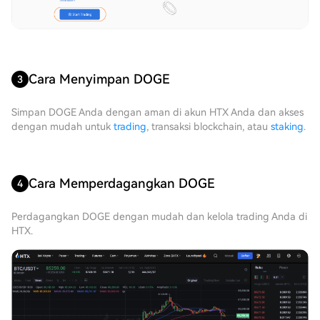
Cara Menyimpan DOGE
3
Simpan DOGE Anda dengan aman di akun HTX Anda dan akses
dengan mudah untuk
trading
, transaksi blockchain, atau
staking
.
Cara Memperdagangkan DOGE
4
Perdagangkan DOGE dengan mudah dan kelola trading Anda di
HTX.