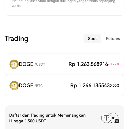
Melindungi aset Anda dengan dukungan yang tersedia sepanjang
waktu
Trading
Spot
Futures
DOGE
Rp 1,263.568916
-0.27
%
/
USDT
DOGE
Rp 1,246.135543
0.00
%
/
BTC
Daftar dan Trading untuk Memenangkan
Hingga 1.500 USDT