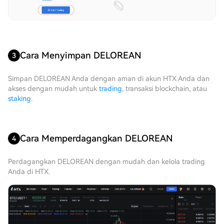
Cara Menyimpan DELOREAN
3
Simpan DELOREAN Anda dengan aman di akun HTX Anda dan
akses dengan mudah untuk
trading
, transaksi blockchain, atau
staking
.
Cara Memperdagangkan DELOREAN
4
Perdagangkan DELOREAN dengan mudah dan kelola trading
Anda di HTX.