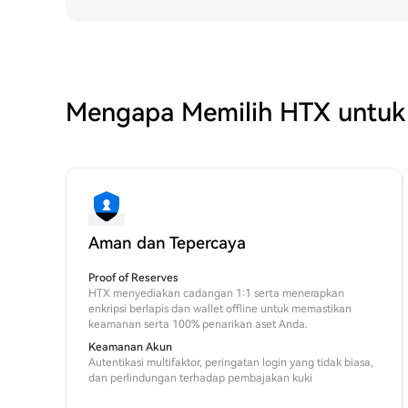
Mengapa Memilih HTX untuk
Aman dan Tepercaya
Proof of Reserves
HTX menyediakan cadangan 1:1 serta menerapkan
enkripsi berlapis dan wallet offline untuk memastikan
keamanan serta 100% penarikan aset Anda.
Keamanan Akun
Autentikasi multifaktor, peringatan login yang tidak biasa,
dan perlindungan terhadap pembajakan kuki