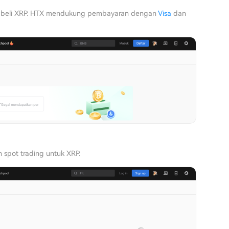
embeli XRP. HTX mendukung pembayaran dengan
Visa
dan
n spot trading untuk XRP.