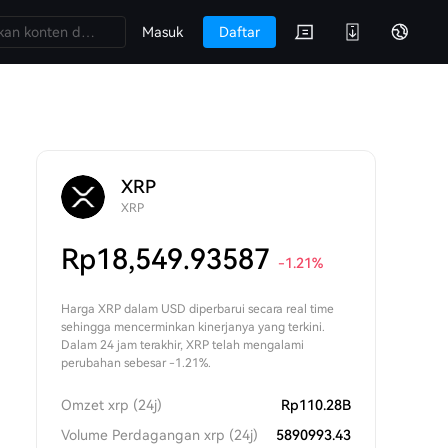
Masuk
Daftar
XRP
XRP
Rp
18,549.93587
-1.21
%
Harga XRP dalam USD diperbarui secara real time
sehingga mencerminkan kinerjanya yang terkini.
Dalam 24 jam terakhir, XRP telah mengalami
perubahan sebesar -1.21%.
Omzet xrp (24j)
Rp
110.28B
Volume Perdagangan xrp (24j)
5890993.43