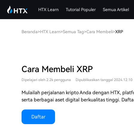
HTX Learn
Tutorial Populer
Semua Artikel
Beranda
>
HTX Learn
>
Semua Tag
>
Cara Membeli
>
XRP
Cara Membeli XRP
Dipelajari oleh 2.2k pengguna
Dipublikasikan tanggal 2024.12.10
Mulailah perjalanan kripto Anda dengan HTX, platfo
serta berbagai aset digital berkualitas tinggi. Dafta
Daftar