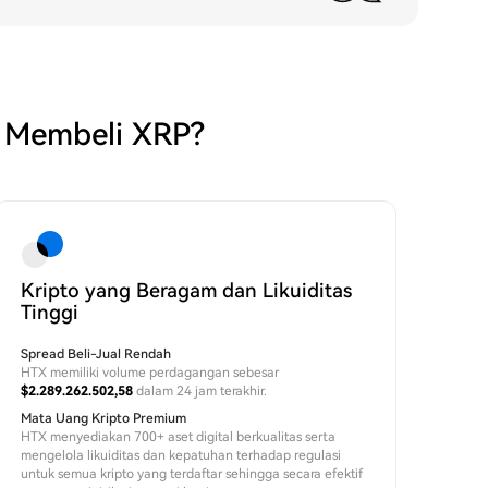
 Membeli XRP?
Kripto yang Beragam dan Likuiditas
Tinggi
Spread Beli-Jual Rendah
HTX memiliki volume perdagangan sebesar
$2.289.262.502,58
dalam 24 jam terakhir.
Mata Uang Kripto Premium
HTX menyediakan 700+ aset digital berkualitas serta
mengelola likuiditas dan kepatuhan terhadap regulasi
untuk semua kripto yang terdaftar sehingga secara efektif