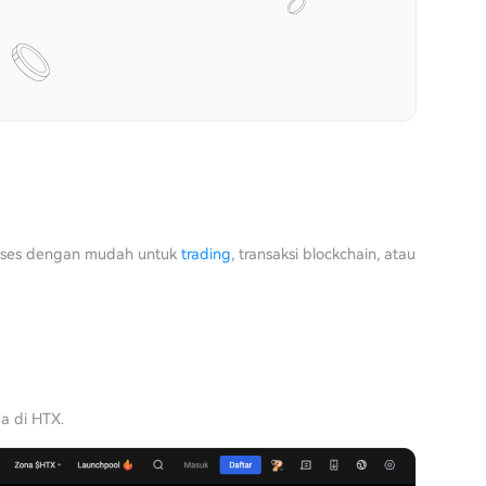
kses dengan mudah untuk
trading
, transaksi blockchain, atau
a di HTX.