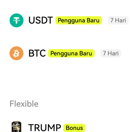
USDT
Pengguna Baru
7 Hari
BTC
Pengguna Baru
7 Hari
Flexible
TRUMP
Bonus