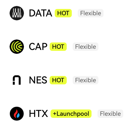
DATA
HOT
Flexible
CAP
HOT
Flexible
NES
HOT
Flexible
HTX
+Launchpool
Flexible