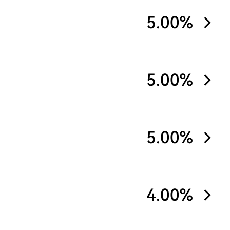
5.00%
5.00%
5.00%
4.00%