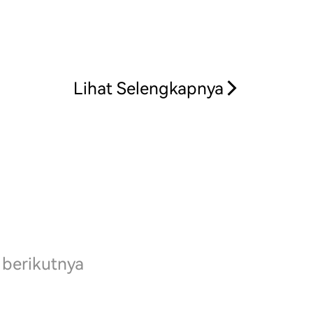
Lihat Selengkapnya
 berikutnya