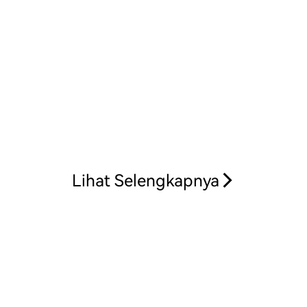
Lihat Selengkapnya