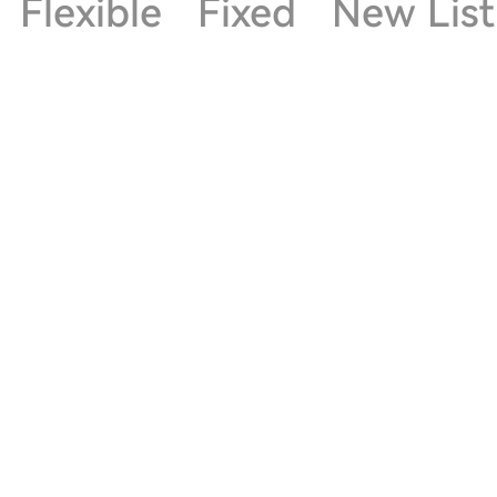
Flexible
Fixed
New List