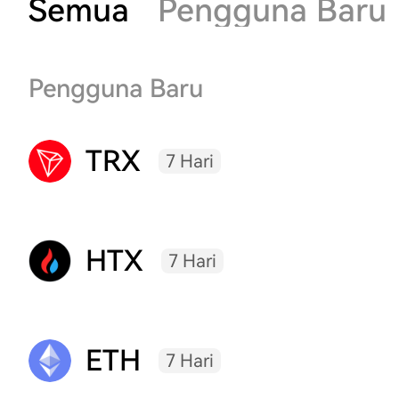
Semua
Pengguna Baru
Pengguna Baru
TRX
7 Hari
HTX
7 Hari
ETH
7 Hari