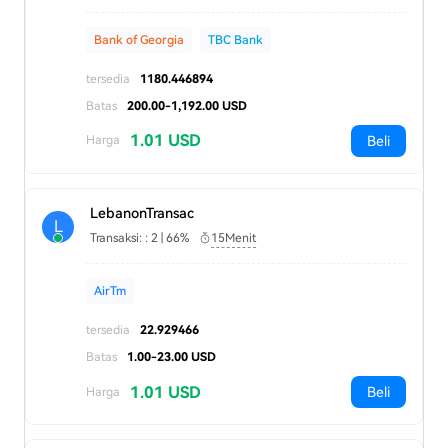
Bank of Georgia
TBC Bank
tersedia
1180.446894
Batas
200.00-1,192.00 USD
1.01 USD
Beli
Harga
LebanonTransac
L
Transaksi: : 2 | 66%
15Menit
AirTm
tersedia
22.929466
Batas
1.00-23.00 USD
1.01 USD
Beli
Harga