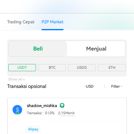
Trading Cepat
P2P Market
Beli
Menjual
USDT
BTC
USDD
ETH
TRX
USD1
Show all
Transaksi opsional
|
Filter
USD
shadow_mishka
S
Transaksi: : 0 | 0%
15Menit
Alipay