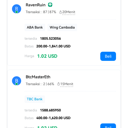
RavenRuin
R
Transaksi: : 87 | 87%
20Menit
ABA Bank
Wing Cambodia
tersedia
1805.523056
Batas
200.00-1,841.00 USD
1.02 USD
Beli
Harga
BtcMasterEth
B
Transaksi: : 2 | 66%
15Menit
TBC Bank
tersedia
1588.685950
Batas
400.00-1,620.00 USD
Harga