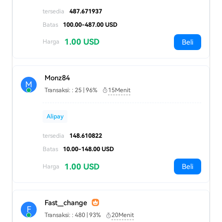
tersedia
487.671937
Batas
100.00-487.00 USD
1.00 USD
Beli
Harga
Monz84
M
Transaksi: : 25 | 96%
15Menit
Alipay
tersedia
148.610822
Batas
10.00-148.00 USD
1.00 USD
Beli
Harga
Fast__change
F
Transaksi: : 480 | 93%
20Menit