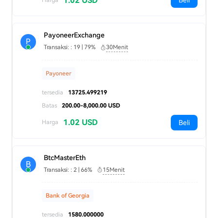
1.02 USD
Beli
PayoneerExchange
P
Transaksi: : 19 | 79%
30Menit
Payoneer
tersedia
13725.499219
Batas
200.00-8,000.00 USD
1.02 USD
Beli
Harga
BtcMasterEth
B
Transaksi: : 2 | 66%
15Menit
Bank of Georgia
tersedia
1580.000000